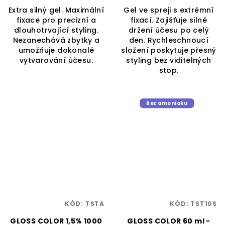
Extra silný gel. Maximální
Gel ve spreji s extrémní
fixace pro precizní a
fixací. Zajišťuje silné
dlouhotrvající styling.
držení účesu po celý
Nezanechává zbytky a
den. Rychleschnoucí
umožňuje dokonalé
složení poskytuje přesný
vytvarování účesu.
styling bez viditelných
stop.
Bez amoniaku
KÓD:
TSTA
KÓD:
TST10S
GLOSS COLOR 1,5% 1000
GLOSS COLOR 60 ml -