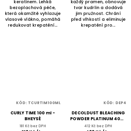
keratinem. Lehká
každý pramen, obnovuje
bezoplachová péče,
tvar kudrlin a dodává
která okamžitě vyhlazuje
jim pružnost. Chrání
vlasové vlákno, pomáhá
před vlhkostí a eliminuje
redukovat krepatění...
krepatění pro...
KÓD:
TCURTIM100ML
KÓD:
DEP4
CURLY TIME 100 ml -
DECOLDUST BLEACHING
BHEYSÉ
POWDER PLATINUM 400g
- Kompaktní
181 Kč bez DPH
412 Kč bez DPH
odbarvovací/melírovací