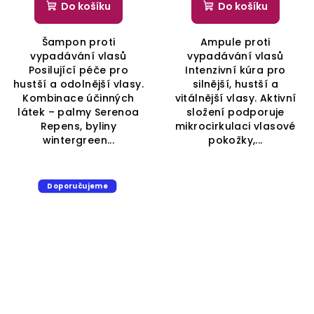
Do košíku
Do košíku
Šampon proti
Ampule proti
vypadávání vlasů
vypadávání vlasů
Posilující péče pro
Intenzivní kúra pro
hustší a odolnější vlasy.
silnější, hustší a
Kombinace účinných
vitálnější vlasy. Aktivní
látek – palmy Serenoa
složení podporuje
Repens, byliny
mikrocirkulaci vlasové
wintergreen...
pokožky,...
Doporučujeme