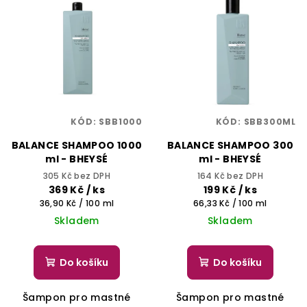
ý
r
p
o
i
d
s
u
p
k
r
t
o
ů
KÓD:
SBB1000
KÓD:
SBB300ML
d
BALANCE SHAMPOO 1000
BALANCE SHAMPOO 300
u
ml - BHEYSÉ
ml - BHEYSÉ
k
305 Kč bez DPH
164 Kč bez DPH
t
369 Kč
/ ks
199 Kč
/ ks
Měrná
Měrná
36,90 Kč / 100 ml
66,33 Kč / 100 ml
ů
cena:
cena:
Skladem
Skladem
Do košíku
Do košíku
Šampon pro mastné
Šampon pro mastné