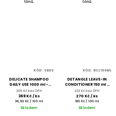
tónů.
tónů
KÓD:
SBDE
KÓD:
BCL150ML
DELICATE SHAMPOO
DETANGLE LEAVE-IN
DAILY USE 1000 ml -
CONDITIONER 150 ml -
BHEYSÉ
BHEYSÉ
305 Kč bez DPH
223 Kč bez DPH
369 Kč
/ ks
270 Kč
/ ks
Měrná
Měrná
36,90 Kč / 100 ml
180 Kč / 100 ml
cena:
cena:
Skladem
Skladem