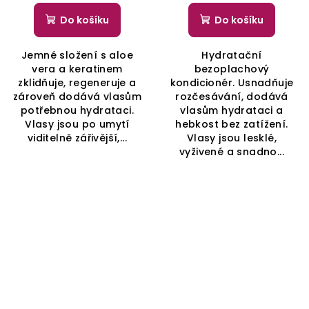
Do košíku
Do košíku
Jemné složení s aloe
Hydratační
vera a keratinem
bezoplachový
zklidňuje, regeneruje a
kondicionér. Usnadňuje
zároveň dodává vlasům
rozčesávání, dodává
potřebnou hydrataci.
vlasům hydrataci a
Vlasy jsou po umytí
hebkost bez zatížení.
viditelně zářivější,...
Vlasy jsou lesklé,
vyživené a snadno...