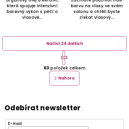
arganový olej a keratin,
Začínáte používat naši
která spojuje intenzivní
barvu na vlasy ve svém
barevný výkon s péčí o
salonu a chtěli byste
vlasové...
získat vlasový...
Načíst 24 dalších
S
t
1
3
O
r
63
položek celkem
á
v
n
l
Nahoru
k
á
o
d
v
a
á
n
c
Odebírat newsletter
í
í
p
r
E-mail