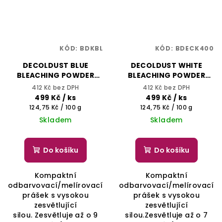
KÓD:
BDKBL
KÓD:
BDECK400
DECOLDUST BLUE
DECOLDUST WHITE
BLEACHING POWDER
BLEACHING POWDER
400g - Kompaktní
400g - Kompaktní
412 Kč bez DPH
412 Kč bez DPH
odbarvovací/melírovací
odbarvovací/melírovací
499 Kč
/ ks
499 Kč
/ ks
prášek s vysokou
prášek s vysokou
Měrná
Měrná
124,75 Kč / 100 g
124,75 Kč / 100 g
zesvětlující silou -
zesvětlující silou -
cena:
cena:
Skladem
Skladem
BHEYSÉ
BHEYSÉ
Do košíku
Do košíku
Kompaktní
Kompaktní
odbarvovací/melírovací
odbarvovací/melírovací
prášek s vysokou
prášek s vysokou
zesvětlující
zesvětlující
silou. Zesvětluje až o 9
silou.Zesvětluje až o 7