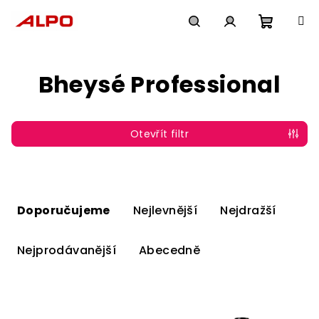
Přejít
na
obsah
Nákupn
Hledat
Přihlášení
Bheysé Professional
košík
Otevřít filtr
Ř
a
Doporučujeme
Nejlevnější
Nejdražší
z
e
Nejprodávanější
Abecedně
n
í
V
p