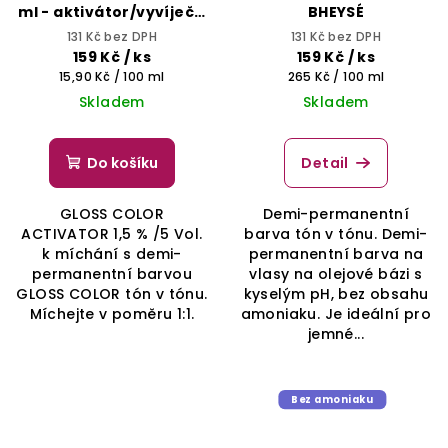
ml - aktivátor/vyvíječ -
BHEYSÉ
BHEYSÉ
131 Kč bez DPH
131 Kč bez DPH
159 Kč
/ ks
159 Kč
/ ks
Měrná
Měrná
15,90 Kč / 100 ml
265 Kč / 100 ml
cena:
cena:
Skladem
Skladem
Do košíku
Detail
GLOSS COLOR
Demi-permanentní
ACTIVATOR 1,5 % /5 Vol.
barva tón v tónu. Demi-
k míchání s demi-
permanentní barva na
permanentní barvou
vlasy na olejové bázi s
GLOSS COLOR tón v tónu.
kyselým pH, bez obsahu
Míchejte v poměru 1:1.
amoniaku. Je ideální pro
jemné...
Bez amoniaku