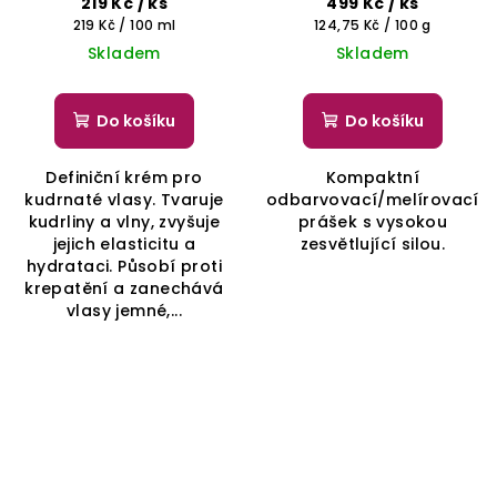
219 Kč
/ ks
499 Kč
/ ks
prášek s vysokou
Měrná
Měrná
219 Kč / 100 ml
124,75 Kč / 100 g
zesvětlující silou -
cena:
cena:
Skladem
Skladem
BHEYSE
Do košíku
Do košíku
Definiční krém pro
Kompaktní
kudrnaté vlasy. Tvaruje
odbarvovací/melírovací
kudrliny a vlny, zvyšuje
prášek s vysokou
jejich elasticitu a
zesvětlující silou.
hydrataci. Působí proti
krepatění a zanechává
vlasy jemné,...