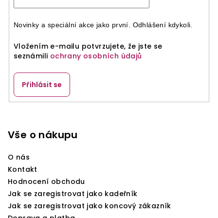
v
k
y
Novinky a speciální akce jako první. Odhlášení kdykoli.
v
ý
Vložením e-mailu potvrzujete, že jste se
p
seznámili
ochrany osobních údajů
i
s
Přihlásit se
u
Z
á
p
Vše o nákupu
a
O nás
t
Kontakt
í
Hodnocení obchodu
Jak se zaregistrovat jako kadeřník
Jak se zaregistrovat jako koncový zákazník