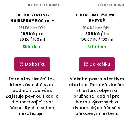
KÓD:
LEF500ML
KÓD:
CBF150
EXTRA STRONG
FIBER TIME 150 ml -
HAIRSPRAY 500 ml -
BHEYSÉ
BHEYSÉ
161 Kč bez DPH
194 Kč bez DPH
195 Kč
/ ks
235 Kč
/ ks
Měrná
Měrná
39 Kč / 100 ml
156,67 Kč / 100 ml
cena:
cena:
Skladem
Skladem
Do košíku
Do košíku
Extra silný fixační lak,
Vláknitá pasta s lesklým
který vás oslní svou
efektem. Dodává vlasům
podmanivou vůní.
strukturu, objem a
Zajišťuje pevnou fixaci a
pružnost. Ideální pro
dlouhotrvající tvar
tvorbu výrazných a
účesu. Rychle schne,
dynamických účesů s
nezatěžuje...
přirozeným leskem.