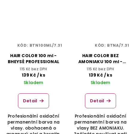
KÓD:
BTN100ML/7.31
KÓD:
BTNA/7.31
HAIR COLOR 100 ml -
HAIR COLOR BEZ
BHEYSÉ PROFESSIONAL
AMONIAKU 100 ml -
BHEYSÉ PROFESSIONAL
115 Kč bez DPH
115 Kč bez DPH
139 Kč
/ ks
139 Kč
/ ks
Skladem
Skladem
Detail
Detail
Profesionální oxidační
Profesionální oxidační
permanentní barva na
permanentní barva na
vlasy. obohacená o
vlasy BEZ AMONIAKU.