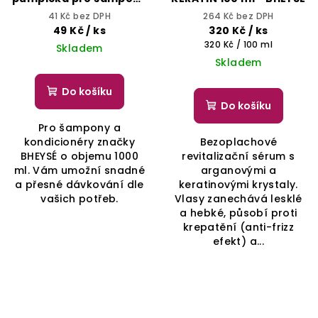
a kondicionéry 1000 ml
41 Kč bez DPH
264 Kč bez DPH
49 Kč
/ ks
320 Kč
/ ks
Měrná
320 Kč / 100 ml
Skladem
cena:
Skladem
Do košíku
Do košíku
Pro šampony a
kondicionéry značky
Bezoplachové
BHEYSÉ o objemu 1000
revitalizační sérum s
ml. Vám umožní snadné
arganovými a
a přesné dávkování dle
keratinovými krystaly.
vašich potřeb.
Vlasy zanechává lesklé
a hebké, působí proti
krepatění (anti-frizz
efekt) a...