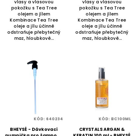
vlasy a vlasovou
vlasy a vlasovou
pokožku s Tea Tree
pokožku s Tea Tree
olejem a jílem
olejem a jílem
Kombinace Tea Tree
Kombinace Tea Tree
oleje a jílu účinně
oleje a jílu účinně
odstraňuje přebytečný
odstraňuje přebytečný
maz, hloubkově...
maz, hloubkově...
KÓD:
640234
KÓD:
BC100ML
BHEYSÉ - Dávkovací
CRYSTALS ARGAN &
pumpička pro šampony
KERATIN 100 ml - BHEYSÉ