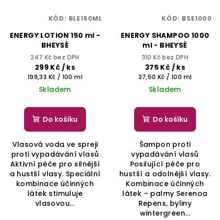
KÓD:
BLE150ML
KÓD:
BSE1000
ENERGY LOTION 150 ml -
ENERGY SHAMPOO 1000
BHEYSÉ
ml - BHEYSÉ
247 Kč bez DPH
310 Kč bez DPH
299 Kč
/ ks
375 Kč
/ ks
Měrná
Měrná
199,33 Kč / 100 ml
37,50 Kč / 100 ml
cena:
cena:
Skladem
Skladem
Do košíku
Do košíku
Vlasová voda ve spreji
Šampon proti
proti vypadávání vlasů
vypadávání vlasů
Aktivní péče pro silnější
Posilující péče pro
a hustší vlasy. Speciální
hustší a odolnější vlasy.
kombinace účinných
Kombinace účinných
látek stimuluje
látek – palmy Serenoa
vlasovou...
Repens, byliny
wintergreen...