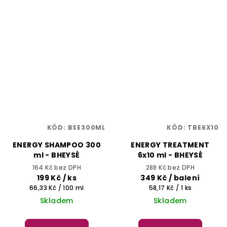
KÓD:
BSE300ML
KÓD:
TBE6X10
ENERGY SHAMPOO 300
ENERGY TREATMENT
ml - BHEYSÉ
6x10 ml - BHEYSÉ
164 Kč bez DPH
288 Kč bez DPH
199 Kč
/ ks
349 Kč
/ balení
Měrná
Měrná
66,33 Kč / 100 ml
58,17 Kč / 1 ks
cena:
cena:
Skladem
Skladem