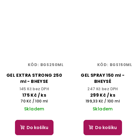
KÓD:
BGS250ML
KÓD:
BGS150ML
GEL EXTRA STRONG 250
GEL SPRAY 150 ml -
ml - BHEYSE
BHEYSÉ
145 Kč bez DPH
247 Kč bez DPH
175 Kč
/ ks
299 Kč
/ ks
Měrná
Měrná
70 Kč / 100 ml
199,33 Kč / 100 ml
cena:
cena:
Skladem
Skladem
Do košíku
Do košíku