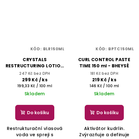
KÓD:
BLR150ML
KÓD:
BPTC150ML
CRYSTALS
CURL CONTROL PASTE
RESTRUCTURING LOTION
TIME 150 ml - BHEYSÉ
150 ml - BHEYSÉ
247 Kč bez DPH
181 Kč bez DPH
299 Kč
/ ks
219 Kč
/ ks
Měrná
Měrná
199,33 Kč / 100 ml
146 Kč / 100 ml
cena:
cena:
Skladem
Skladem
Do košíku
Do košíku
Restrukturační vlasová
Aktivátor kudrlin.
voda ve spreji s
Zvýrazňuje a definuje