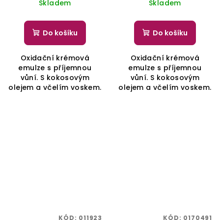
Skladem
Skladem
Do košíku
Do košíku
Oxidační krémová
Oxidační krémová
emulze s příjemnou
emulze s příjemnou
vůní. S kokosovým
vůní. S kokosovým
olejem a včelím voskem.
olejem a včelím voskem.
KÓD:
011923
KÓD:
0170491