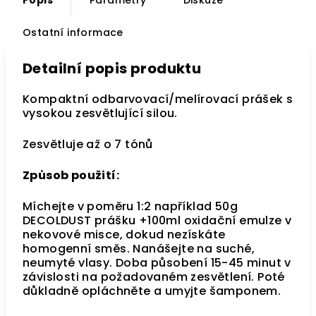
Popis
Parametry
Diskuze
Ostatní informace
Detailní popis produktu
Kompaktní odbarvovací/melírovací prášek s
vysokou zesvětlující silou.
Zesvětluje až o 7 tónů
Způsob použití:
Míchejte v poměru 1:2 například 50g
DECOLDUST prášku +100ml oxidační emulze v
nekovové misce, dokud nezískáte
homogenní směs. Nanášejte na suché,
neumyté vlasy. Doba působení 15-45 minut v
závislosti na požadovaném zesvětlení. Poté
důkladně opláchněte a umyjte šamponem.