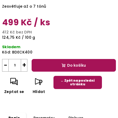
Zesvětluje až o 7 tónů
499 Kč
/ ks
412 Kč bez DPH
Měrná
124,75 Kč / 100 g
cena:
Skladem
Kód:
BDECK400
−
+
Do košíku
← Zpět na poslední
stránku
Zeptat se
Hlídat