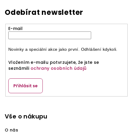
Odebírat newsletter
E-mail
Novinky a speciální akce jako první. Odhlášení kdykoli.
Vložením e-mailu potvrzujete, že jste se
seznámili
ochrany osobních údajů
Přihlásit se
Z
á
p
Vše o nákupu
a
O nás