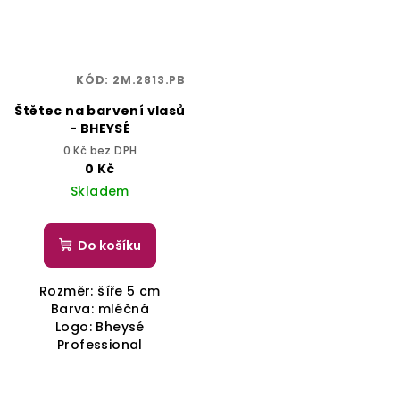
KÓD:
2M.2813.PB
Štětec na barvení vlasů
- BHEYSÉ
0 Kč bez DPH
0 Kč
Skladem
Do košíku
Rozměr: šíře 5 cm
Barva: mléčná
Logo: Bheysé
Professional