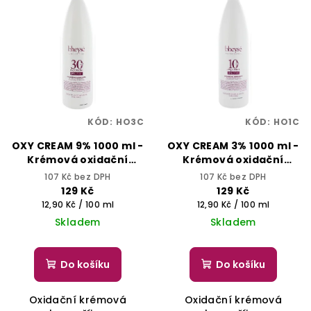
KÓD:
HO3C
KÓD:
HO1C
OXY CREAM 9% 1000 ml -
OXY CREAM 3% 1000 ml -
Krémová oxidační
Krémová oxidační
emulze - BHEYSÉ
emulze - BHEYSÉ
107 Kč bez DPH
107 Kč bez DPH
129 Kč
129 Kč
Měrná
Měrná
12,90 Kč / 100 ml
12,90 Kč / 100 ml
cena:
cena:
Skladem
Skladem
Do košíku
Do košíku
Oxidační krémová
Oxidační krémová