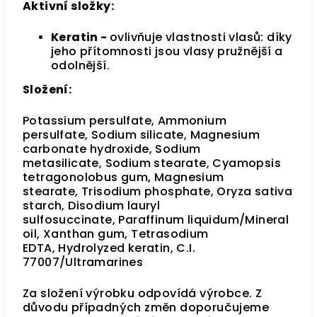
Aktivní složky:
Keratin -
ovlivňuje vlastnosti vlasů: díky
jeho přítomnosti jsou vlasy pružnější a
odolnější.
Složení:
Potassium persulfate, Ammonium
persulfate, Sodium silicate, Magnesium
carbonate hydroxide, Sodium
metasilicate, Sodium stearate, Cyamopsis
tetragonolobus gum, Magnesium
stearate, Trisodium phosphate, Oryza sativa
starch, Disodium lauryl
sulfosuccinate, Paraffinum liquidum/Mineral
oil, Xanthan gum, Tetrasodium
EDTA, Hydrolyzed keratin, C.I.
77007/Ultramarines
Za složení výrobku odpovídá výrobce. Z
důvodu případných změn doporučujeme