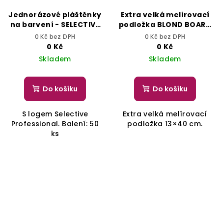
Jednorázové pláštěnky
Extra velká melírovací
na barvení - SELECTIVE
podložka BLOND BOARD
PROFESSIONAL
- SELECTIVE
0 Kč bez DPH
0 Kč bez DPH
PROFESSIONAL
0 Kč
0 Kč
Skladem
Skladem
Do košíku
Do košíku
S logem Selective
Extra velká melírovací
Professional. Balení: 50
podložka 13×40 cm.
ks