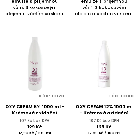
emulze s příjemnou
emulze s příjemnou
vůní. S kokosovým
vůní. S kokosovým
olejem a včelím voskem.
olejem a včelím voskem.
KÓD:
HO2C
KÓD:
HO4C
OXY CREAM 6% 1000 ml -
OXY CREAM 12% 1000 ml
Krémová oxidační
- Krémová oxidační
emulze - BHEYSÉ
emulze - BHEYSÉ
107 Kč bez DPH
107 Kč bez DPH
129 Kč
129 Kč
Měrná
Měrná
12,90 Kč / 100 ml
12,90 Kč / 100 ml
cena:
cena: