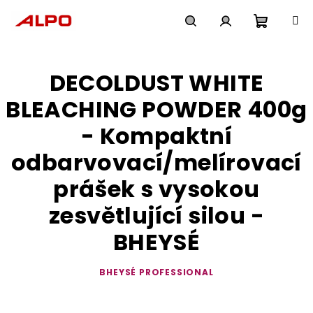
Přejít
na
obsah
Nákupn
Hledat
Přihlášení
DECOLDUST WHITE
košík
BLEACHING POWDER 400g
- Kompaktní
odbarvovací/melírovací
prášek s vysokou
zesvětlující silou -
BHEYSÉ
BHEYSÉ PROFESSIONAL