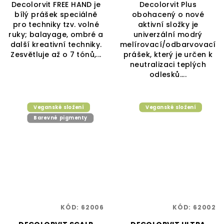
Decolorvit FREE HAND je
Decolorvit Plus
bílý prášek speciálně
obohacený o nové
pro techniky tzv. volné
aktivní složky je
ruky; balayage, ombré a
univerzální modrý
další kreativní techniky.
melírovací/odbarvovací
Zesvětluje až o 7 tónů,...
prášek, který je určen k
neutralizaci teplých
odlesků....
Veganské složení
Veganské složení
Barevné pigmenty
KÓD:
62006
KÓD:
62002