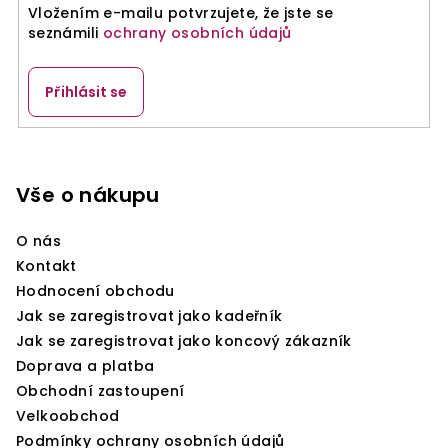
Vložením e-mailu potvrzujete, že jste se
k
seznámili
ochrany osobních údajů
y
v
ý
Přihlásit se
p
i
Z
s
á
u
p
Vše o nákupu
a
O nás
t
Kontakt
í
Hodnocení obchodu
Jak se zaregistrovat jako kadeřník
Jak se zaregistrovat jako koncový zákazník
Doprava a platba
Obchodní zastoupení
Velkoobchod
Podmínky ochrany osobních údajů