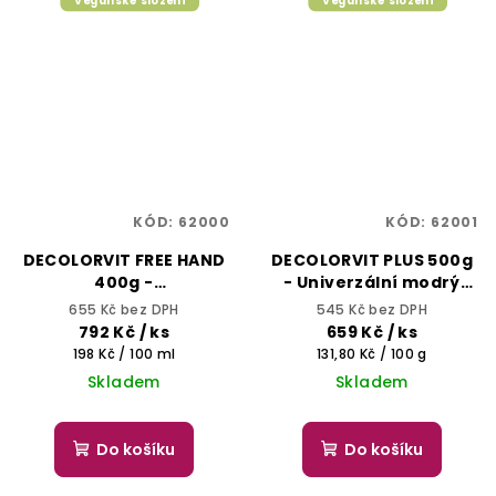
Veganské složení
Veganské složení
KÓD:
62000
KÓD:
62001
DECOLORVIT FREE HAND
DECOLORVIT PLUS 500g
400g -
- Univerzální modrý
Melírovací/odbarvovací
melírovací/odbarvovací
655 Kč bez DPH
545 Kč bez DPH
prášek pro techniku
prášek, až o 7 tónů
792 Kč
/ ks
659 Kč
/ ks
volnou rukou, zesvětlí
Měrná
Měrná
198 Kč / 100 ml
131,80 Kč / 100 g
až o 7 tónů
cena:
cena:
Skladem
Skladem
Do košíku
Do košíku