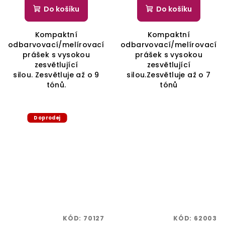
Do košíku
Do košíku
Kompaktní
Kompaktní
odbarvovací/melírovací
odbarvovací/melírovací
prášek s vysokou
prášek s vysokou
zesvětlující
zesvětlující
silou. Zesvětluje až o 9
silou.Zesvětluje až o 7
tónů.
tónů
Doprodej
KÓD:
70127
KÓD:
62003