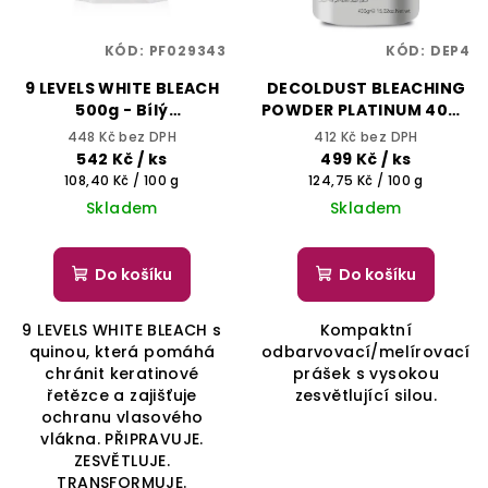
KÓD:
PF029343
KÓD:
DEP4
9 LEVELS WHITE BLEACH
DECOLDUST BLEACHING
500g - Bílý
POWDER PLATINUM 400g
melírovací/odbarvovací
- Kompaktní
448 Kč bez DPH
412 Kč bez DPH
prášek, zesvětlí až o 9
odbarvovací/melírovací
542 Kč
/ ks
499 Kč
/ ks
tónů - YELLOW
prášek s vysokou
Měrná
Měrná
108,40 Kč / 100 g
124,75 Kč / 100 g
PROFESSIONAL
zesvětlující silou -
cena:
cena:
Skladem
Skladem
BHEYSE
Do košíku
Do košíku
9 LEVELS WHITE BLEACH s
Kompaktní
quinou, která pomáhá
odbarvovací/melírovací
chránit keratinové
prášek s vysokou
řetězce a zajišťuje
zesvětlující silou.
ochranu vlasového
vlákna. PŘIPRAVUJE.
ZESVĚTLUJE.
TRANSFORMUJE.