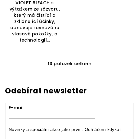
VIOLET BLEACH s
výtažkem ze zázvoru,
který má čistící a
zklidňující účinky,
obnovuje rovnováhu
vlasové pokožky, a
technologií...
13
položek celkem
O
v
l
á
Odebírat newsletter
d
a
E-mail
c
í
p
r
Novinky a speciální akce jako první. Odhlášení kdykoli.
v