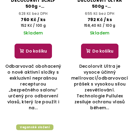
DECOLORVIT SCALP
DECOLORVIT ULTRA
500g -
500g -
Melírovací/odbarvovací
Melírovací/odbarvovací
628 Kč bez DPH
655 Kč bez DPH
prášek pro techniky
prášek s vysokou silou
760 Kč
/ ks
792 Kč
/ ks
odbarvování u vlasové
zesvětlování, až o 9
Měrná
Měrná
152 Kč / 100 g
158,40 Kč / 100 g
pokožky na odrosty
tónů
cena:
cena:
Skladem
Skladem
(kořínků), až o 6 tónů
Do košíku
Do košíku
Odbarvovač obohacený
Decolorvit Ultra je
o nové aktivní složky s
vysoce účinný
exkluzivní neprašnou
melírovací/odbarvovací
recepturou
prášek s vysokou silou
„bezpečného salonu“
zesvětlování.
určený pro odbarvení
Technologie Pullulex
vlasů, který lze použít i
zesiluje ochranu vlasů
na...
během...
Veganské složení