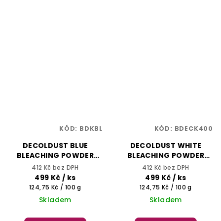
KÓD:
BDKBL
KÓD:
BDECK400
DECOLDUST BLUE
DECOLDUST WHITE
BLEACHING POWDER
BLEACHING POWDER
400g - Kompaktní
400g - Kompaktní
412 Kč bez DPH
412 Kč bez DPH
odbarvovací/melírovací
odbarvovací/melírovací
499 Kč
/ ks
499 Kč
/ ks
prášek s vysokou
prášek s vysokou
Měrná
Měrná
124,75 Kč / 100 g
124,75 Kč / 100 g
zesvětlující silou -
zesvětlující silou -
cena:
cena:
Skladem
Skladem
BHEYSÉ
BHEYSÉ