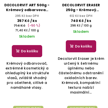
DECOLORVIT ART 500g -
DECOLORVIT ERASER
Krémový odbarvovač
250g - Krémový
pro ošetřené, citlivé a
přípravek pro čištění a
295 Kč bez DPH
612 Kč bez DPH
namáhané vlasy
odstranění
357 Kč
/ ks
740 Kč
/ ks
nežádoucích barev a
714 Kč
Měrná
(–50 %)
296 Kč / 100 g
lehké zesvětlení až o 3
Měrná
cena:
71,40 Kč / 100 g
Skladem
tóny
cena:
Skladem
Do košíku
Do košíku
Decolorvit Eraser je krém
Krémový odbarvovač,
určený k šetrnému
extrémně kosmetický a
úplnému nebo
ohleduplný ke struktuře
částečnému odstranění
vlasů, zvláště vhodný
oxidačních barev.
pro ošetřené, citlivé a
Krémová, kompaktní
namáhané vlasy.
textura nabízí
maximální...