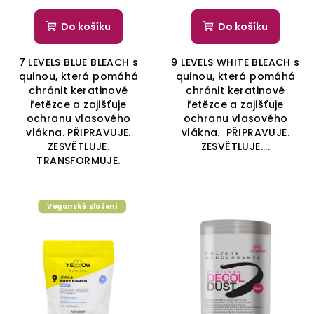
Do košíku
Do košíku
7 LEVELS BLUE BLEACH s
9 LEVELS WHITE BLEACH s
quinou, která pomáhá
quinou, která pomáhá
chránit keratinové
chránit keratinové
řetězce a zajišťuje
řetězce a zajišťuje
ochranu vlasového
ochranu vlasového
vlákna. PŘIPRAVUJE.
vlákna. PŘIPRAVUJE.
ZESVĚTLUJE.
ZESVĚTLUJE....
TRANSFORMUJE.
Veganské složení