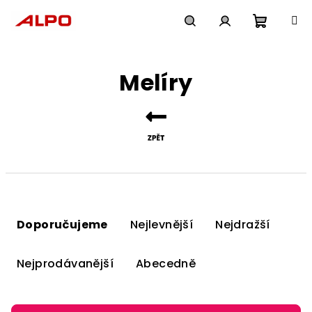
Přejít
na
obsah
Nákupn
Hledat
Přihlášení
Melíry
košík
Ř
a
Doporučujeme
Nejlevnější
Nejdražší
z
e
Nejprodávanější
Abecedně
n
í