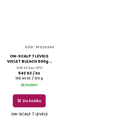
KÓD:
PF029346
ON-SCALP 7 LEVELS
VIOLET BLEACH 500g -
Fialový
448 Kč bez DPH
melírovací/odbarvovací
542 Kč
/ ks
prášek, zesvětlí až o 7
Měrná
108,40 Kč / 100 g
tónů - YELLOW
cena:
Skladem
PROFESSIONAL
Do košíku
ON-SCALP 7 LEVELS