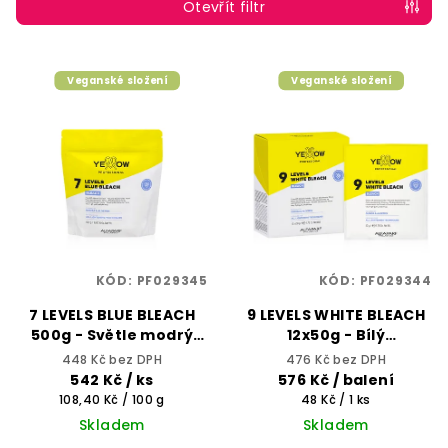
p
Otevřít filtr
r
o
V
Veganské složení
Veganské složení
d
ý
u
p
k
i
t
s
ů
p
r
o
KÓD:
PF029345
KÓD:
PF029344
d
7 LEVELS BLUE BLEACH
9 LEVELS WHITE BLEACH
u
500g - Světle modrý
12x50g - Bílý
k
melírovací/odbarvovací
melírovací/odbarvovací
448 Kč bez DPH
476 Kč bez DPH
prášek, zesvětlí až o 7
prášek, zesvětlí až o 9
t
542 Kč
/ ks
576 Kč
/ balení
tónů - YELLOW
tónů - YELLOW
Měrná
Měrná
108,40 Kč / 100 g
48 Kč / 1 ks
ů
PROFESSIONAL
PROFESSIONAL
cena:
cena:
Skladem
Skladem