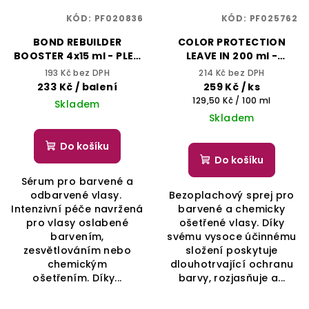
KÓD:
PF020836
KÓD:
PF025762
BOND REBUILDER
COLOR PROTECTION
BOOSTER 4x15 ml - PLEX
LEAVE IN 200 ml -
- ALFAPARF IL SALONE
MAGNIFICENT -
193 Kč bez DPH
214 Kč bez DPH
MILANO
ALFAPARF IL SALONE
233 Kč
/ balení
259 Kč
/ ks
MILANO
Měrná
129,50 Kč / 100 ml
Skladem
cena:
Skladem
Do košíku
Do košíku
Sérum pro barvené a
odbarvené vlasy.
Bezoplachový sprej pro
Intenzivní péče navržená
barvené a chemicky
pro vlasy oslabené
ošetřené vlasy. Díky
barvením,
svému vysoce účinnému
zesvětlováním nebo
složení poskytuje
chemickým
dlouhotrvající ochranu
ošetřením. Díky...
barvy, rozjasňuje a...