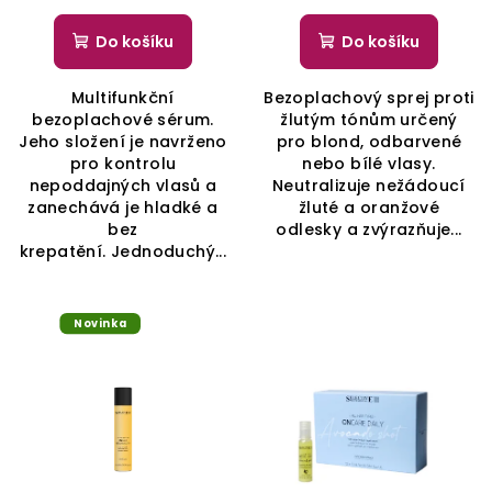
Do košíku
Do košíku
Multifunkční
Bezoplachový sprej proti
bezoplachové sérum.
žlutým tónům určený
Jeho složení je navrženo
pro blond, odbarvené
pro kontrolu
nebo bílé vlasy.
nepoddajných vlasů a
Neutralizuje nežádoucí
zanechává je hladké a
žluté a oranžové
bez
odlesky a zvýrazňuje...
krepatění. Jednoduchý...
Novinka