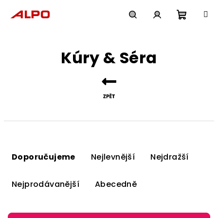
Přejít
na
obsah
Nákupn
Hledat
Přihlášení
Kúry & Séra
košík
Ř
a
Doporučujeme
Nejlevnější
Nejdražší
z
e
Nejprodávanější
Abecedně
n
í