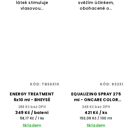
látek stimuluje
svěžím účinkem,
vlasovou...
obohacené o...
KÓD:
TBE6X10
KÓD:
83231
ENERGY TREATMENT
EQUALIZING SPRAY 275
6x10 ml - BHEYSÉ
ml - ONCARE COLOR
BLOCK - SELECTIVE
288 Kč bez DPH
348 Kč bez DPH
PROFESSIONAL
349 Kč
/ balení
421 Kč
/ ks
Měrná
Měrná
58,17 Kč / 1 ks
153,09 Kč / 100 ml
cena:
cena:
Skladem
Skladem