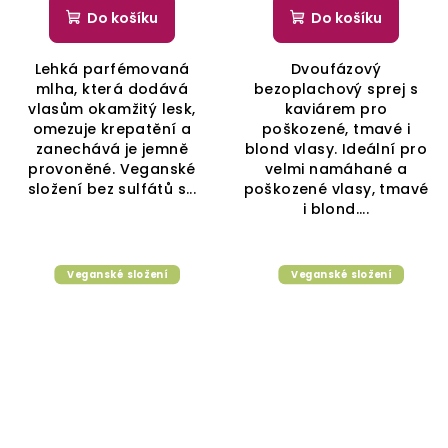
Do košíku
Do košíku
Lehká parfémovaná
Dvoufázový
mlha, která dodává
bezoplachový sprej s
vlasům okamžitý lesk,
kaviárem pro
omezuje krepatění a
poškozené, tmavé i
zanechává je jemně
blond vlasy. Ideální pro
provoněné. Veganské
velmi namáhané a
složení bez sulfátů s...
poškozené vlasy, tmavé
i blond....
Veganské složení
Veganské složení