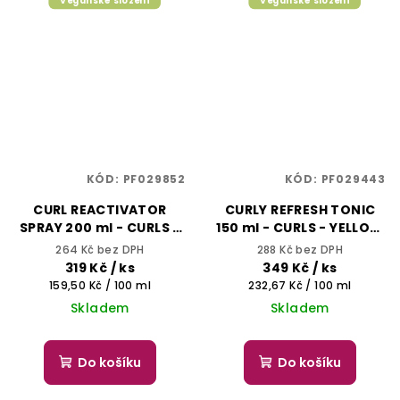
Veganské složení
Veganské složení
KÓD:
PF029852
KÓD:
PF029443
CURL REACTIVATOR
CURLY REFRESH TONIC
SPRAY 200 ml - CURLS -
150 ml - CURLS - YELLOW
ALFAPARF IL SALONE
PROFESSIONAL
264 Kč bez DPH
288 Kč bez DPH
MILANO
319 Kč
/ ks
349 Kč
/ ks
Měrná
Měrná
159,50 Kč / 100 ml
232,67 Kč / 100 ml
cena:
cena:
Skladem
Skladem
Do košíku
Do košíku