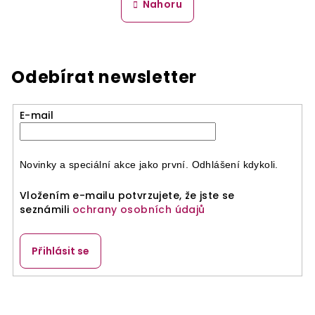
l
Nahoru
k
á
o
d
v
a
á
n
c
Odebírat newsletter
í
í
p
r
E-mail
v
k
y
Novinky a speciální akce jako první. Odhlášení kdykoli.
v
ý
Vložením e-mailu potvrzujete, že jste se
p
seznámili
ochrany osobních údajů
i
s
Přihlásit se
u
Z
á