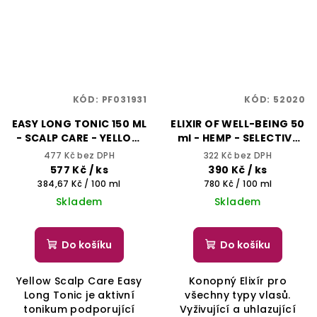
KÓD:
PF031931
KÓD:
52020
EASY LONG TONIC 150 ML
ELIXIR OF WELL-BEING 50
- SCALP CARE - YELLOW
ml - HEMP - SELECTIVE
PROFESSIONAL
PROFESSIONAL
477 Kč bez DPH
322 Kč bez DPH
577 Kč
/ ks
390 Kč
/ ks
Měrná
Měrná
384,67 Kč / 100 ml
780 Kč / 100 ml
cena:
cena:
Skladem
Skladem
Do košíku
Do košíku
Yellow Scalp Care Easy
Konopný Elixír pro
Long Tonic je aktivní
všechny typy vlasů.
tonikum podporující
Vyživující a uhlazující