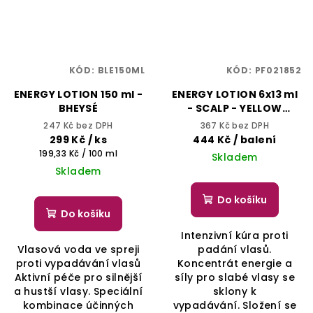
KÓD:
BLE150ML
KÓD:
PF021852
ENERGY LOTION 150 ml -
ENERGY LOTION 6x13 ml
BHEYSÉ
- SCALP - YELLOW
PROFESSIONAL
247 Kč bez DPH
367 Kč bez DPH
299 Kč
/ ks
444 Kč
/ balení
Měrná
199,33 Kč / 100 ml
Skladem
cena:
Skladem
Do košíku
Do košíku
Intenzivní kúra proti
Vlasová voda ve spreji
padání vlasů.
proti vypadávání vlasů
Koncentrát energie a
Aktivní péče pro silnější
síly pro slabé vlasy se
a hustší vlasy. Speciální
sklony k
kombinace účinných
vypadávání. Složení se