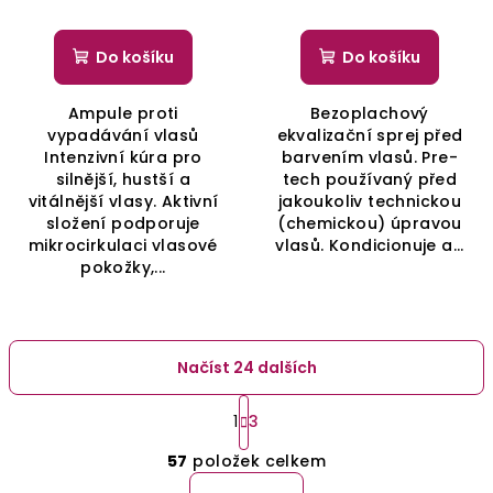
Do košíku
Do košíku
Ampule proti
Bezoplachový
vypadávání vlasů
ekvalizační sprej před
Intenzivní kúra pro
barvením vlasů. Pre-
silnější, hustší a
tech používaný před
vitálnější vlasy. Aktivní
jakoukoliv technickou
složení podporuje
(chemickou) úpravou
mikrocirkulaci vlasové
vlasů. Kondicionuje a...
pokožky,...
Načíst 24 dalších
S
t
1
3
O
r
57
položek celkem
á
v
n