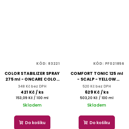
KÓD:
83221
KÓD:
PF021856
COLOR STABILIZER SPRAY
COMFORT TONIC 125 ml
275 ml - ONCARE COLOR
- SCALP - YELLOW
BLOCK - SELECTIVE
PROFESSIONAL
348 Kč bez DPH
520 Kč bez DPH
PROFESSIONAL
421 Kč
/ ks
629 Kč
/ ks
Měrná
Měrná
153,09 Kč / 100 ml
503,20 Kč / 100 ml
cena:
cena:
Skladem
Skladem
Do košíku
Do košíku