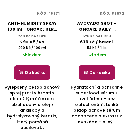
KÓD:
15371
KÓD:
83572
ANTI-HUMIDITY SPRAY
AVOCADO SHOT -
100 ml - ONCARE KERA
ONCARE DAILY -
SMOOTH - SELECTIVE
SELECTIVE
240 Kč bez DPH
526 Kč bez DPH
PROFESSIONAL
PROFESSIONAL
290 Kč
/ ks
636 Kč
/ balení
Měrná
Měrná
290 Kč / 100 ml
53 Kč / 1 ks
cena:
cena:
Skladem
Skladem
Do košíku
Do košíku
Vylepšený bezoplachový
Hydratační a ochranné
sprej proti vlhkosti s
superfood sérum s
okamžitým účinkem,
avokádem – bez
obohacený o olej z
oplachování. Lehké
andiroby a
bezoplachové sérum
hydrolyzovaný keratin,
obohacené o extrakt z
který pomáhá
avokáda – silný...
posilovat...