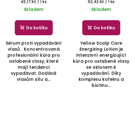
Měrná
Měrná
43,17 Kč / 1 ks
52,42 Kč / 1 ks
cena:
cena:
Skladem
Skladem
Do košíku
Do košíku
Sérum proti vypadávání
Yellow Scalp Care
vlasů. Koncentrovaná
Energizing Lotion je
profesionální kúra pro
intenzivní energizující
oslabené vlasy, které
kúra pro oslabené vlasy
mají tendenci
se sklonem k
vypadávat. Dodává
vypadávání. Díky
vlasům sílu a...
komplexu kofeinu a
biotinu...