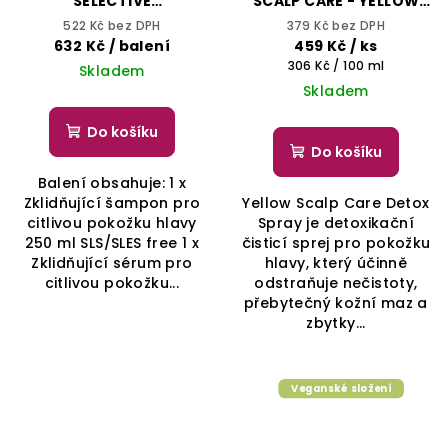
SELECTIVE
SCALP CARE - YELLOW
PROFESSIONAL
PROFESSIONAL
522 Kč bez DPH
379 Kč bez DPH
632 Kč
/ balení
459 Kč
/ ks
Měrná
306 Kč / 100 ml
Skladem
cena:
Skladem
Do košíku
Do košíku
Balení obsahuje: 1 x
Zklidňující šampon pro
Yellow Scalp Care Detox
citlivou pokožku hlavy
Spray je detoxikační
250 ml SLS/SLES free 1 x
čisticí sprej pro pokožku
Zklidňující sérum pro
hlavy, který účinně
citlivou pokožku...
odstraňuje nečistoty,
přebytečný kožní maz a
zbytky...
Veganské složení