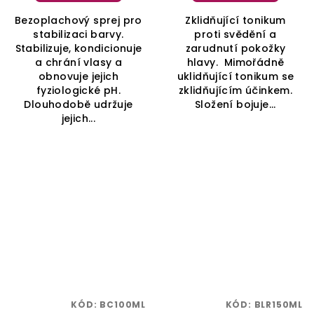
Bezoplachový sprej pro
Zklidňující tonikum
stabilizaci barvy.
proti svědění a
Stabilizuje, kondicionuje
zarudnutí pokožky
a chrání vlasy a
hlavy. Mimořádně
obnovuje jejich
uklidňující tonikum se
fyziologické pH.
zklidňujícím účinkem.
Dlouhodobě udržuje
Složení bojuje...
jejich...
KÓD:
BC100ML
KÓD:
BLR150ML