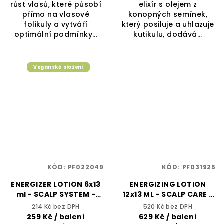
růst vlasů, které působí
elixír s olejem z
přímo na vlasové
konopných semínek,
folikuly a vytváří
který posiluje a uhlazuje
optimální podmínky...
kutikulu, dodává...
Veganské složení
KÓD:
PF022049
KÓD:
PF031925
ENERGIZER LOTION 6x13
ENERGIZING LOTION
ml - SCALP SYSTEM -
12x13 ML - SCALP CARE -
ALFAPARF IL SALONE
YELLOW PROFESSIONAL
214 Kč bez DPH
520 Kč bez DPH
MILANO
259 Kč
/ balení
629 Kč
/ balení