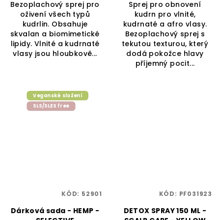
Bezoplachový sprej pro
Sprej pro obnovení
oživení všech typů
kudrn pro vlnité,
kudrlin. Obsahuje
kudrnaté a afro vlasy.
skvalan a biomimetické
Bezoplachový sprej s
lipidy. Vlnité a kudrnaté
tekutou texturou, který
vlasy jsou hloubkově...
dodá pokožce hlavy
příjemný pocit...
Veganské složení
SLS/SLES free
KÓD:
52901
KÓD:
PF031923
Dárková sada - HEMP -
DETOX SPRAY 150 ML -