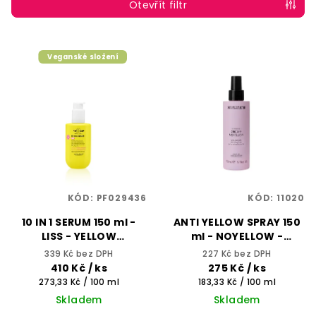
p
Otevřít filtr
r
o
V
Veganské složení
d
ý
u
p
k
i
t
s
ů
p
r
o
KÓD:
PF029436
KÓD:
11020
d
10 IN 1 SERUM 150 ml -
ANTI YELLOW SPRAY 150
u
LISS - YELLOW
ml - NOYELLOW -
k
PROFESSIONAL
SELECTIVE
339 Kč bez DPH
227 Kč bez DPH
PROFESSIONAL
t
410 Kč
/ ks
275 Kč
/ ks
Měrná
Měrná
273,33 Kč / 100 ml
183,33 Kč / 100 ml
ů
cena:
cena:
Skladem
Skladem