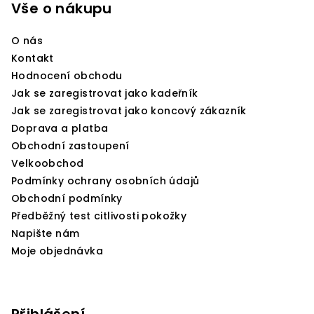
p
Vše o nákupu
a
O nás
t
Kontakt
í
Hodnocení obchodu
Jak se zaregistrovat jako kadeřník
Jak se zaregistrovat jako koncový zákazník
Doprava a platba
Obchodní zastoupení
Velkoobchod
Podmínky ochrany osobních údajů
Obchodní podmínky
Předběžný test citlivosti pokožky
Napište nám
Moje objednávka