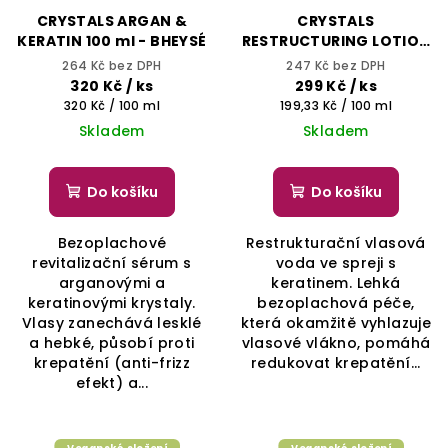
CRYSTALS ARGAN &
CRYSTALS
KERATIN 100 ml - BHEYSÉ
RESTRUCTURING LOTION
150 ml - BHEYSÉ
264 Kč bez DPH
247 Kč bez DPH
320 Kč
/ ks
299 Kč
/ ks
Měrná
Měrná
320 Kč / 100 ml
199,33 Kč / 100 ml
cena:
cena:
Skladem
Skladem
Do košíku
Do košíku
Bezoplachové
Restrukturační vlasová
revitalizační sérum s
voda ve spreji s
arganovými a
keratinem. Lehká
keratinovými krystaly.
bezoplachová péče,
Vlasy zanechává lesklé
která okamžitě vyhlazuje
a hebké, působí proti
vlasové vlákno, pomáhá
krepatění (anti-frizz
redukovat krepatění...
efekt) a...