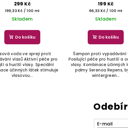
299 Kč
199 Kč
Měrná
Měrná
199,33 Kč / 100 ml
66,33 Kč / 100 ml
cena:
cena:
Skladem
Skladem
Do košíku
Do košíku
sová voda ve spreji proti
Šampon proti vypadávání 
vání vlasů Aktivní péče pro
Posilující péče pro hustší a o
jší a hustší vlasy. Speciální
vlasy. Kombinace účinných 
ace účinných látek stimuluje
palmy Serenoa Repens, by
vlasovou...
wintergreen...
Odebír
E-mail