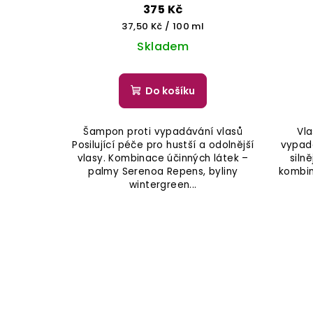
375 Kč
Měrná
37,50 Kč / 100 ml
cena:
Skladem
Do košíku
Šampon proti vypadávání vlasů
Vla
Posilující péče pro hustší a odolnější
vypadá
vlasy. Kombinace účinných látek –
silně
palmy Serenoa Repens, byliny
kombin
wintergreen...