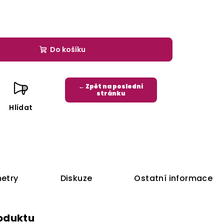
Do košíku
← Zpět na poslední
stránku
Hlídat
etry
Diskuze
Ostatní informace
roduktu