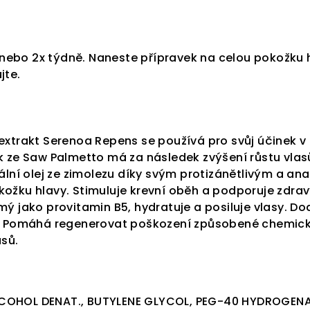
x nebo 2x týdně.
Naneste přípravek na celou pokožku h
jte.
extrakt Serenoa Repens se používá pro svůj účinek v 
 ze Saw Palmetto má za následek zvýšení růstu vlasů
ální olej ze zimolezu díky svým protizánětlivým a an
žku hlavy. Stimuluje krevní oběh a podporuje zdravý
ý jako provitamin B5, hydratuje a posiluje vlasy. Do
. Pomáhá regenerovat poškození způsobené chemic
asů.
OHOL DENAT., BUTYLENE GLYCOL, PEG-40 HYDROGENAT