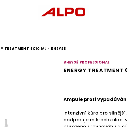
Y TREATMENT 6X10 ML - BHEYSÉ
BHEYSÉ PROFESSIONAL
ENERGY TREATMENT 6
Ampule proti vypadávání
Intenzivní kúra pro silnější
podporuje mikrocirkulaci
přirozenou rovnováhu a cíl