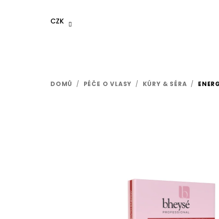
Přejít
na
CZK
obsah
DOMŮ
/
PÉČE O VLASY
/
KÚRY & SÉRA
/
ENERG