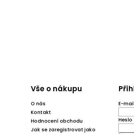
Z
á
Vše o nákupu
Přih
p
a
O nás
E-mai
t
Kontakt
Heslo
Hodnocení obchodu
í
Jak se zaregistrovat jako