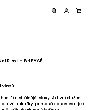
Hledat
Přihlášení
Nákupní
košík
x10 ml - BHEYSÉ
 vlasů
, hustší a vitálnější vlasy. Aktivní složení
 vlasové pokožky, pomáhá obnovovat její
eně vyživuje vlasové kořínky.