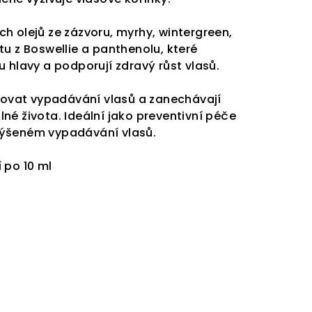
h olejů ze zázvoru, myrhy, wintergreen,
u z Boswellie a panthenolu, které
 hlavy a podporují zdravý růst vlasů.
vat vypadávání vlasů a zanechávají
 plné života. Ideální jako preventivní péče
 zvýšeném vypadávání vlasů.
 po 10 ml