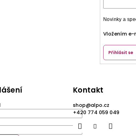
Novinky a spec
Vložením e-m
Přihlásit se
lášení
Kontakt
l
shop
@
alpo.cz
+420 774 059 049