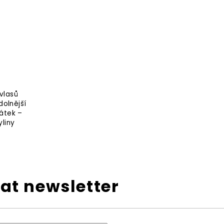
vlasů
dolnější
látek –
liny
at newsletter