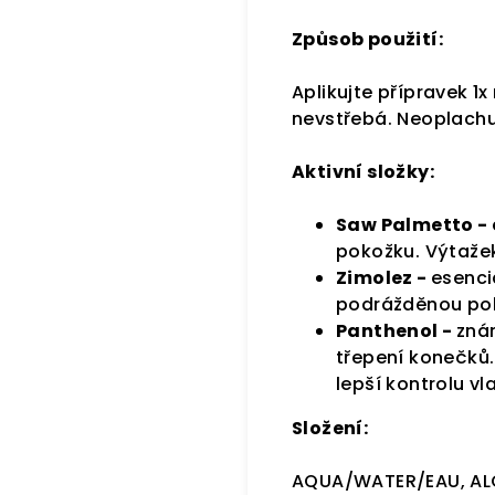
Způsob použití:
Aplikujte přípravek 1
nevstřebá. Neoplachu
Aktivní složky:
Saw Palmetto -
pokožku. Výtažek
Zimolez -
esenci
podrážděnou poko
Panthenol -
znám
třepení konečků
lepší kontrolu vl
Složení:
AQUA/WATER/EAU, ALC