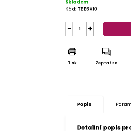
Skladem
Kód:
TBE6X10
−
+
Tisk
Zeptat se
Popis
Param
Detailní popis p