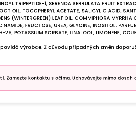
INOYL TRIPEPTIDE-1, SERENOA SERRULATA FRUIT EXTR
 ROOT OIL, TOCOPHERYL ACETATE, SALICYLIC ACID, S
NS (WINTERGREEN) LEAF OIL, COMMIPHORA MYRRHA OIL,
INAMIDE, FRUCTOSE, UREA, GLYCINE, INOSITOL, PARFU
TH-26, POTASSIUM
SORBATE, LINALOOL, LIMONENE, COU
dpovídá výrobce. Z důvodu případných změn doporuč
ití. Zamezte kontaktu s očima. Uchovávejte mimo dosah 