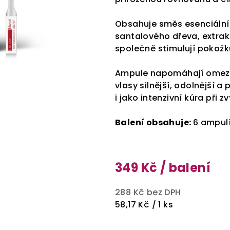
Obsahuje směs esenciálníc
santalového dřeva, extrakt
společně stimulují pokožku
Ampule napomáhají omezo
vlasy silnější, odolnější a
i jako intenzivní kúra při
Balení obsahuje:
6 ampulí
349 Kč
/ balení
288 Kč bez DPH
Měrná
58,17 Kč / 1 ks
cena: