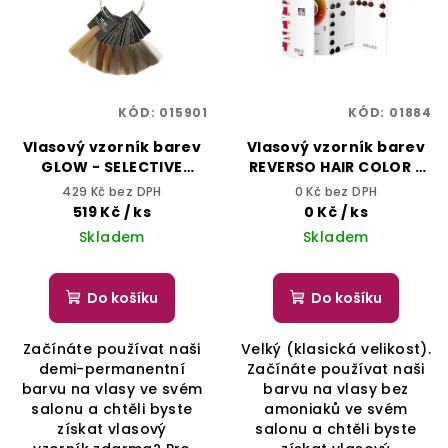
t
s
ů
p
r
o
KÓD:
015901
KÓD:
01884
d
Vlasový vzorník barev
Vlasový vzorník barev
u
GLOW - SELECTIVE
REVERSO HAIR COLOR -
k
PROFESSIONAL
SELECTIVE
429 Kč bez DPH
0 Kč bez DPH
PROFESSIONAL
t
519 Kč
/ ks
0 Kč
/ ks
Skladem
Skladem
ů
Do košíku
Do košíku
Začínáte používat naši
Velký (klasická velikost).
demi-permanentní
Začínáte používat naši
barvu na vlasy ve svém
barvu na vlasy bez
salonu a chtěli byste
amoniaků ve svém
získat vlasový
salonu a chtěli byste