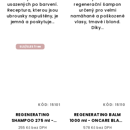
usazených po barvení.
regenerační šampon
Receptura, kterou jsou
určený pro velmi
ubrousky napuštěny, je
namáhané a poškozené
jemná a poskytuje...
vlasy, tmavé i blond.
Díky...
SLS/SLES free
KÓD:
15101
KÓD:
15110
REGENERATING
REGENERATING BALM
SHAMPOO 275 ml -
1000 ml - ONCARE BLACK
ONCARE BLACK -
- SELECTIVE
255 Kč bez DPH
578 Kč bez DPH