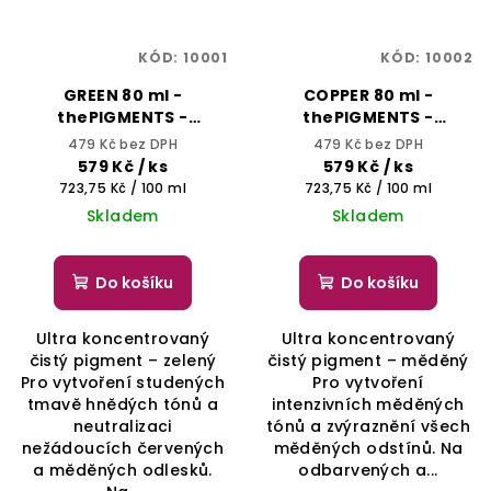
KÓD:
10001
KÓD:
10002
GREEN 80 ml -
COPPER 80 ml -
thePIGMENTS -
thePIGMENTS -
SELECTIVE
SELECTIVE
479 Kč bez DPH
479 Kč bez DPH
PROFESSIONAL
PROFESSIONAL
579 Kč
/ ks
579 Kč
/ ks
Měrná
Měrná
723,75 Kč / 100 ml
723,75 Kč / 100 ml
cena:
cena:
Skladem
Skladem
Do košíku
Do košíku
Ultra koncentrovaný
Ultra koncentrovaný
čistý pigment – zelený
čistý pigment – měděný
Pro vytvoření studených
Pro vytvoření
tmavě hnědých tónů a
intenzivních měděných
neutralizaci
tónů a zvýraznění všech
nežádoucích červených
měděných odstínů. Na
a měděných odlesků.
odbarvených a...