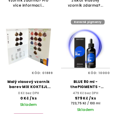
vzorník zdarma? Pro
získat vlasový
více informací...
vzorník zdarma?...
Barevné pigmenty
KÓD:
01889
KÓD:
10000
Malý vlasový vzorník
BLUE 80 ml -
barev MIX KOKTEJL
thePIGMENTS -
REVERSO - SELECTIVE
SELECTIVE
0 Kč bez DPH
479 Kč bez DPH
PROFESSIONAL
PROFESSIONAL
0 Kč
/ ks
579 Kč
/ ks
Měrná
723,75 Kč / 100 ml
Skladem
cena:
Skladem