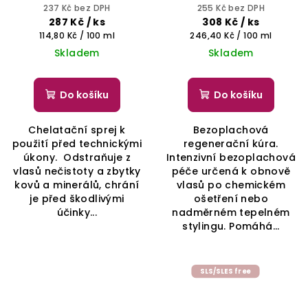
sprej s kyselinou
- SELECTIVE
237 Kč bez DPH
255 Kč bez DPH
hyaluronovou -
PROFESSIONAL
287 Kč
/ ks
308 Kč
/ ks
REBUILDING TREATMENT
Měrná
Měrná
114,80 Kč / 100 ml
246,40 Kč / 100 ml
cena:
cena:
Skladem
Skladem
Do košíku
Do košíku
Chelatační sprej k
Bezoplachová
použití před technickými
regenerační kúra.
úkony. Odstraňuje z
Intenzivní bezoplachová
vlasů nečistoty a zbytky
péče určená k obnově
kovů a minerálů, chrání
vlasů po chemickém
je před škodlivými
ošetření nebo
účinky...
nadměrném tepelném
stylingu. Pomáhá...
SLS/SLES free