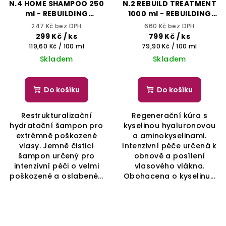
N.4 HOME SHAMPOO 250
N.2 REBUILD TREATMENT
ml - REBUILDING
1000 ml - REBUILDING
TREATMENT - SELECTIVE
TREATMENT - SELECTIVE
247 Kč bez DPH
660 Kč bez DPH
PROFESSIONAL
PROFESSIONAL
299 Kč
/ ks
799 Kč
/ ks
Měrná
Měrná
119,60 Kč / 100 ml
79,90 Kč / 100 ml
cena:
cena:
Skladem
Skladem
Do košíku
Do košíku
Restrukturalizační
Regenerační kúra s
hydratační šampon pro
kyselinou hyaluronovou
extrémně poškozené
a aminokyselinami.
vlasy. Jemně čisticí
Intenzivní péče určená k
šampon určený pro
obnově a posílení
intenzivní péči o velmi
vlasového vlákna.
poškozené a oslabené...
Obohacena o kyselinu...