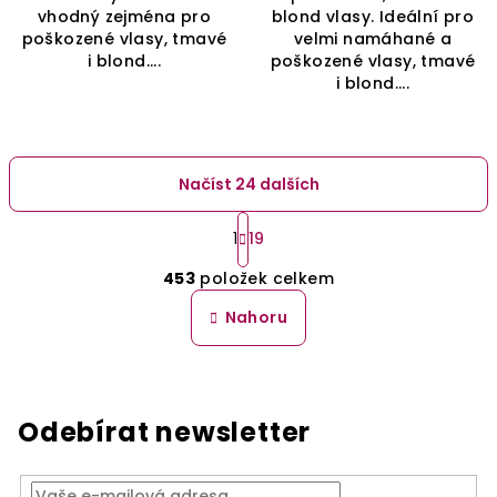
vhodný zejména pro
blond vlasy. Ideální pro
poškozené vlasy, tmavé
velmi namáhané a
i blond....
poškozené vlasy, tmavé
i blond....
Načíst 24 dalších
S
t
1
19
O
r
453
položek celkem
á
v
n
l
Nahoru
k
á
o
d
v
a
á
n
c
Odebírat newsletter
í
í
p
r