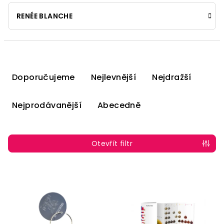
RENÉE BLANCHE
Ř
a
Doporučujeme
Nejlevnější
Nejdražší
z
e
Nejprodávanější
Abecedně
n
í
p
Otevřít filtr
r
o
V
d
ý
u
p
k
i