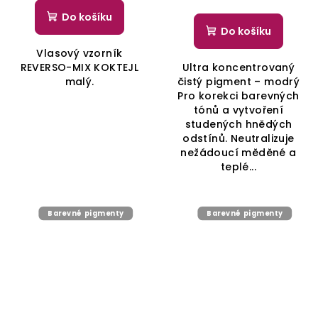
Do košíku
Do košíku
Vlasový vzorník
REVERSO-MIX KOKTEJL
Ultra koncentrovaný
malý.
čistý pigment – modrý
Pro korekci barevných
tónů a vytvoření
studených hnědých
odstínů. Neutralizuje
nežádoucí měděné a
teplé...
Barevné pigmenty
Barevné pigmenty