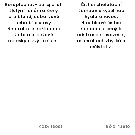
Bezoplachový sprej proti
Čisticí chelatační
žlutým tónům určený
šampon s kyselinou
pro blond, odbarvené
hyaluronovou.
nebo bílé vlasy.
Hloubkově čisticí
Neutralizuje nežádoucí
šampon určený k
žluté a oranžové
odstranění usazenin,
odlesky a zvýrazňuje...
minerálních zbytků a
nečistot z...
KÓD:
13001
KÓD:
13010