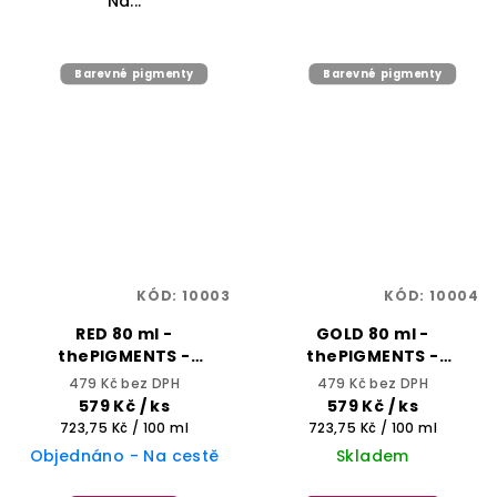
Na...
Barevné pigmenty
Barevné pigmenty
KÓD:
10003
KÓD:
10004
RED 80 ml -
GOLD 80 ml -
thePIGMENTS -
thePIGMENTS -
SELECTIVE
SELECTIVE
479 Kč bez DPH
479 Kč bez DPH
PROFESSIONAL
PROFESSIONAL
579 Kč
/ ks
579 Kč
/ ks
Měrná
Měrná
723,75 Kč / 100 ml
723,75 Kč / 100 ml
cena:
cena:
Objednáno - Na cestě
Skladem