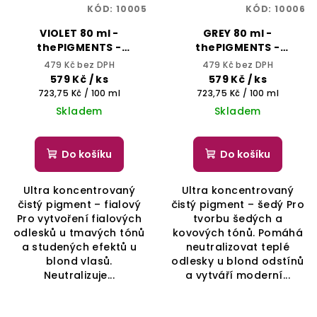
KÓD:
10005
KÓD:
10006
VIOLET 80 ml -
GREY 80 ml -
thePIGMENTS -
thePIGMENTS -
SELECTIVE
SELECTIVE
479 Kč bez DPH
479 Kč bez DPH
PROFESSIONAL
PROFESSIONAL
579 Kč
/ ks
579 Kč
/ ks
Měrná
Měrná
723,75 Kč / 100 ml
723,75 Kč / 100 ml
cena:
cena:
Skladem
Skladem
Do košíku
Do košíku
Ultra koncentrovaný
Ultra koncentrovaný
čistý pigment – fialový
čistý pigment – šedý Pro
Pro vytvoření fialových
tvorbu šedých a
odlesků u tmavých tónů
kovových tónů. Pomáhá
a studených efektů u
neutralizovat teplé
blond vlasů.
odlesky u blond odstínů
Neutralizuje...
a vytváří moderní...