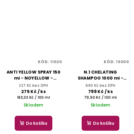
KÓD:
11020
KÓD:
13000
ANTI YELLOW SPRAY 150
N.1 CHELATING
ml - NOYELLOW -
SHAMPOO 1000 ml -
SELECTIVE
Chelatační šampon s
227 Kč bez DPH
660 Kč bez DPH
PROFESSIONAL
kyselinou
275 Kč
/ ks
799 Kč
/ ks
hyaluronovou -
Měrná
Měrná
183,33 Kč / 100 ml
79,90 Kč / 100 ml
REBUILDING TREATMENT
cena:
cena:
Skladem
Skladem
Do košíku
Do košíku