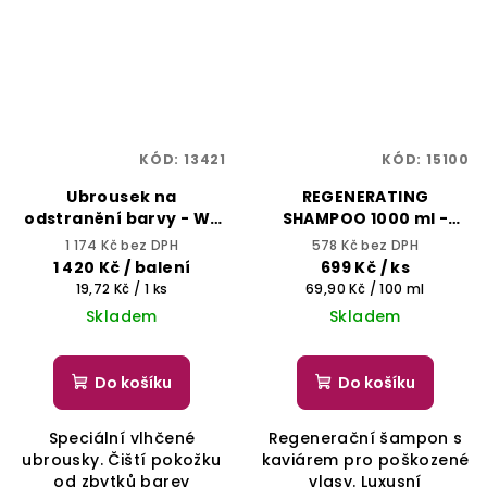
KÓD:
13421
KÓD:
15100
Ubrousek na
REGENERATING
odstranění barvy - WE
SHAMPOO 1000 ml -
CLEAN COLORWIPE -
ONCARE BLACK -
1 174 Kč bez DPH
578 Kč bez DPH
Balení po 72 sáček
SELECTIVE
1 420 Kč
/ balení
699 Kč
/ ks
PROFESSIONAL
Měrná
Měrná
19,72 Kč / 1 ks
69,90 Kč / 100 ml
cena:
cena:
Skladem
Skladem
Do košíku
Do košíku
Speciální vlhčené
Regenerační šampon s
ubrousky. Čiští pokožku
kaviárem pro poškozené
od zbytků barev
vlasy. Luxusní