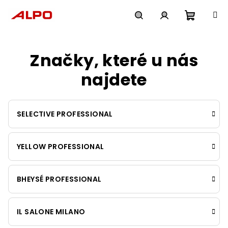
Přejít
na
obsah
Nákupn
Hledat
Přihlášení
Značky, které u nás
košík
najdete
SELECTIVE PROFESSIONAL
YELLOW PROFESSIONAL
BHEYSÉ PROFESSIONAL
IL SALONE MILANO