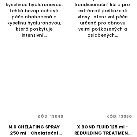
kyselinou hyaluronovou.
kondicionační kúra pro
Lehká bezoplachová
extrémně poškozené
péče obohacená o
vlasy. Intenzivní péče
kyselinu hyaluronovou,
určená pro obnovu
která poskytuje
velmi poškozených a
intenzivní...
oslabených...
KÓD:
13040
KÓD:
13050
N.0 CHELATING SPRAY
X BOND FLUID 125 ml -
250 ml - Chelatační
REBUILDING TREATMENT