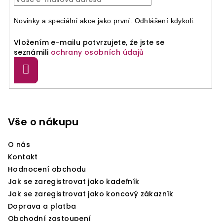
v
k
Novinky a speciální akce jako první. Odhlášení kdykoli.
y
v
Vložením e-mailu potvrzujete, že jste se
seznámili
ochrany osobních údajů
ý
p
Přihlásit
i
se
s
Z
u
á
p
Vše o nákupu
a
O nás
t
Kontakt
í
Hodnocení obchodu
Jak se zaregistrovat jako kadeřník
Jak se zaregistrovat jako koncový zákazník
Doprava a platba
Obchodní zastoupení