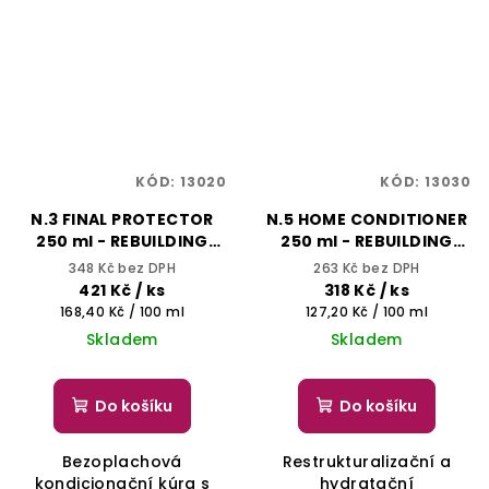
KÓD:
13020
KÓD:
13030
N.3 FINAL PROTECTOR
N.5 HOME CONDITIONER
250 ml - REBUILDING
250 ml - REBUILDING
TREATMENT - SELECTIVE
TREATMENT - SELECTIVE
348 Kč bez DPH
263 Kč bez DPH
PROFESSIONAL
PROFESSIONAL
421 Kč
/ ks
318 Kč
/ ks
Měrná
Měrná
168,40 Kč / 100 ml
127,20 Kč / 100 ml
cena:
cena:
Skladem
Skladem
Do košíku
Do košíku
Bezoplachová
Restrukturalizační a
kondicionační kúra s
hydratační