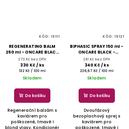
KÓD:
15111
KÓD:
15121
REGENERATING BALM
BIPHASIC SPRAY 150 ml -
250 ml - ONCARE BLACK
ONCARE BLACK -
- SELECTIVE
SELECTIVE
273 Kč bez DPH
281 Kč bez DPH
PROFESSIONAL
PROFESSIONAL
330 Kč
/ ks
340 Kč
/ ks
Měrná
Měrná
132 Kč / 100 ml
226,67 Kč / 100 ml
cena:
cena:
Skladem
Skladem
Do košíku
Do košíku
Regenerační balzám s
Dvoufázový
kaviárem pro
bezoplachový sprej s
poškozené, tmavé i
kaviárem pro
blond vlasy. Kondicionér
poškozené, tmavé i