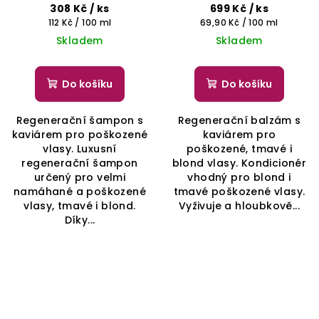
SELECTIVE
PROFESSIONAL
308 Kč
/ ks
699 Kč
/ ks
PROFESSIONAL
Měrná
Měrná
112 Kč / 100 ml
69,90 Kč / 100 ml
cena:
cena:
Skladem
Skladem
Do košíku
Do košíku
Regenerační šampon s
Regenerační balzám s
kaviárem pro poškozené
kaviárem pro
vlasy. Luxusní
poškozené, tmavé i
regenerační šampon
blond vlasy. Kondicionér
určený pro velmi
vhodný pro blond i
namáhané a poškozené
tmavé poškozené vlasy.
vlasy, tmavé i blond.
Vyživuje a hloubkově...
Díky...