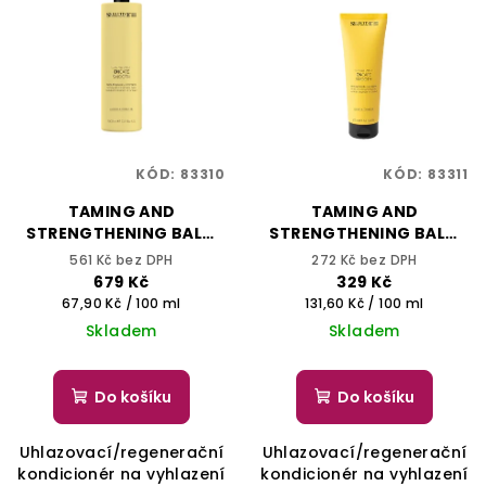
KÓD:
83310
KÓD:
83311
TAMING AND
TAMING AND
STRENGTHENING BALM
STRENGTHENING BALM
1000 ml - ONCARE
250 ml - ONCARE
561 Kč bez DPH
272 Kč bez DPH
SMOOTH - SELECTIVE
SMOOTH - SELECTIVE
679 Kč
329 Kč
PROFESSIONAL
PROFESSIONAL
Měrná
Měrná
67,90 Kč / 100 ml
131,60 Kč / 100 ml
cena:
cena:
Skladem
Skladem
Do košíku
Do košíku
Uhlazovací/regenerační
Uhlazovací/regenerační
kondicionér na vyhlazení
kondicionér na vyhlazení