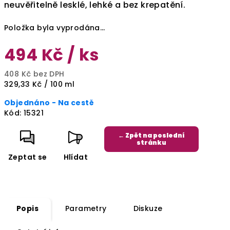
neuvěřitelně lesklé, lehké a bez krepatění.
Položka byla vyprodána…
494 Kč
/ ks
408 Kč bez DPH
Měrná
329,33 Kč / 100 ml
cena:
Objednáno - Na cestě
Kód:
15321
← Zpět na poslední
stránku
Zeptat se
Hlídat
Popis
Parametry
Diskuze