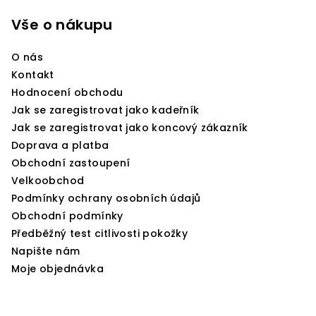
á
p
Vše o nákupu
a
O nás
t
Kontakt
í
Hodnocení obchodu
Jak se zaregistrovat jako kadeřník
Jak se zaregistrovat jako koncový zákazník
Doprava a platba
Obchodní zastoupení
Velkoobchod
Podmínky ochrany osobních údajů
Obchodní podmínky
Předběžný test citlivosti pokožky
Napište nám
Moje objednávka