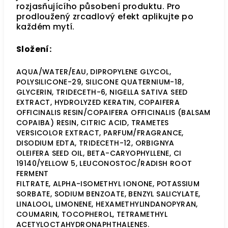
rozjasňujícího působení produktu. Pro
prodloužený zrcadlový efekt aplikujte po
každém mytí.
Složení:
AQUA/WATER/EAU, DIPROPYLENE GLYCOL,
POLYSILICONE-29, SILICONE QUATERNIUM-18,
GLYCERIN, TRIDECETH-6, NIGELLA SATIVA SEED
EXTRACT, HYDROLYZED KERATIN, COPAIFERA
OFFICINALIS RESIN/COPAIFERA OFFICINALIS (BALSAM
COPAIBA) RESIN, CITRIC ACID, TRAMETES
VERSICOLOR EXTRACT, PARFUM/FRAGRANCE,
DISODIUM EDTA, TRIDECETH-12, ORBIGNYA
OLEIFERA SEED OIL, BETA-CARYOPHYLLENE, CI
19140/YELLOW 5, LEUCONOSTOC/RADISH ROOT
FERMENT
FILTRATE, ALPHA-ISOMETHYL IONONE, POTASSIUM
SORBATE, SODIUM BENZOATE, BENZYL SALICYLATE,
LINALOOL, LIMONENE, HEXAMETHYLINDANOPYRAN,
COUMARIN, TOCOPHEROL, TETRAMETHYL
ACETYLOCTAHYDRONAPHTHALENES.