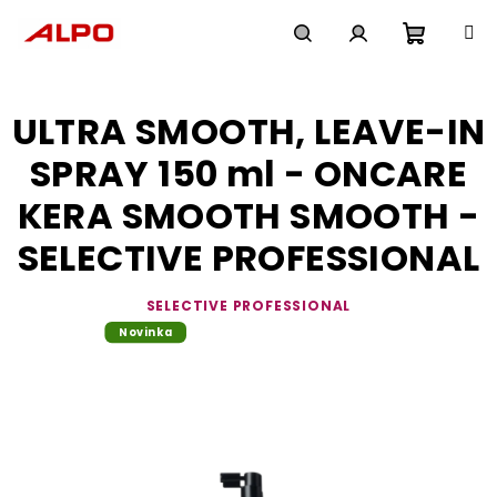
Přejít
na
obsah
Nákupn
Hledat
Přihlášení
ULTRA SMOOTH, LEAVE-IN
košík
SPRAY 150 ml - ONCARE
KERA SMOOTH SMOOTH -
SELECTIVE PROFESSIONAL
SELECTIVE PROFESSIONAL
Novinka