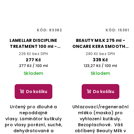
KÓD:
83382
KÓD:
15391
LAMELLAR DISCIPLINE
BEAUTY MILK 275 ml -
TREATMENT 100 ml -
ONCARE KERA SMOOTH -
ONCARE SMOOTH -
SELECTIVE
229 Kč bez DPH
280 Kč bez DPH
SELECTIVE
PROFESSIONAL
277 Kč
339 Kč
PROFESSIONAL
Měrná
Měrná
277 Kč / 100 ml
123,27 Kč / 100 ml
cena:
cena:
Skladem
Skladem
Do košíku
Do košíku
Určený pro dlouhé a
Uhlazovací/regenerační
nepoddajné
mléko (maska) pro
vlasy. Laminátor kutikuly
vyhlazení kutikuly.
pro vlasy porézní, suché,
Bezoplachové. Váš
dehydratované a
oblíbený Beauty Milk v