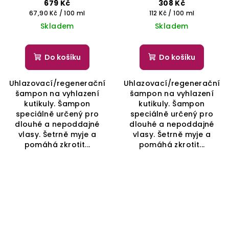
ONCARE SMOOTH -
ONCARE SMOOTH -
679 Kč
308 Kč
SELECTIVE
SELECTIVE
Měrná
Měrná
67,90 Kč / 100 ml
112 Kč / 100 ml
PROFESSIONAL
PROFESSIONAL
cena:
cena:
Skladem
Skladem
Do košíku
Do košíku
Uhlazovací/regenerační
Uhlazovací/regenerační
šampon na vyhlazení
šampon na vyhlazení
kutikuly. Šampon
kutikuly. Šampon
speciálně určený pro
speciálně určený pro
dlouhé a nepoddajné
dlouhé a nepoddajné
vlasy. Šetrně myje a
vlasy. Šetrně myje a
pomáhá zkrotit...
pomáhá zkrotit...