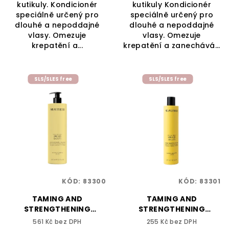
kutikuly. Kondicionér
kutikuly Kondicionér
speciálně určený pro
speciálně určený pro
dlouhé a nepoddajné
dlouhé a nepoddajné
vlasy. Omezuje
vlasy. Omezuje
krepatění a...
krepatění a zanechává...
SLS/SLES free
SLS/SLES free
KÓD:
83300
KÓD:
83301
TAMING AND
TAMING AND
STRENGTHENING
STRENGTHENING
SHAMPOO 1000 ml -
SHAMPOO 275 ml -
561 Kč bez DPH
255 Kč bez DPH