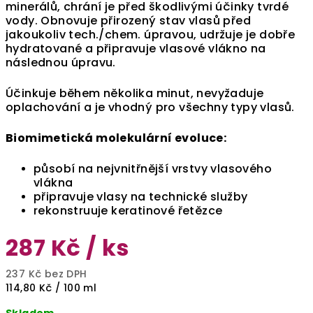
minerálů, chrání je před škodlivými účinky tvrdé
vody. Obnovuje přirozený stav vlasů před
jakoukoliv tech./chem. úpravou, udržuje je dobře
hydratované a připravuje vlasové vlákno na
následnou úpravu.
Účinkuje během několika minut, nevyžaduje
oplachování a je vhodný pro všechny typy vlasů.
Biomimetická molekulární evoluce:
působí na nejvnitřnější vrstvy vlasového
vlákna
připravuje vlasy na technické služby
rekonstruuje keratinové řetězce
287 Kč
/ ks
237 Kč bez DPH
Měrná
114,80 Kč / 100 ml
cena: