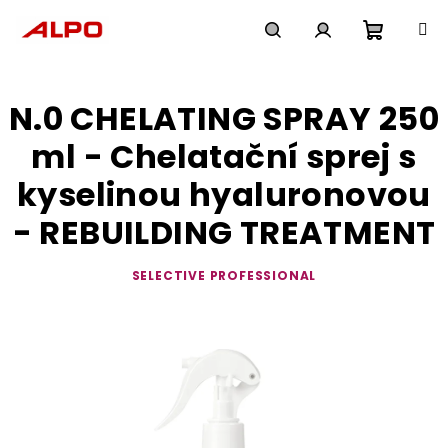
Přejít
na
obsah
Nákupn
Hledat
Přihlášení
N.0 CHELATING SPRAY 250
košík
ml - Chelatační sprej s
kyselinou hyaluronovou
- REBUILDING TREATMENT
SELECTIVE PROFESSIONAL