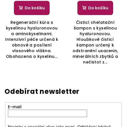
Do košíku
Do košíku
Regenerační kúra s
Čisticí chelatační
kyselinou hyaluronovou
šampon s kyselinou
a aminokyselinami.
hyaluronovou.
Intenzivní péče určená k
Hloubkově čisticí
obnově a posílení
šampon určený k
vlasového vlákna.
odstranění usazenin,
Obohacena o kyselinu...
minerálních zbytků a
nečistot z...
Odebírat newsletter
E-mail
Novinky a speciální akce jako první. Odhlášení kdykoli.