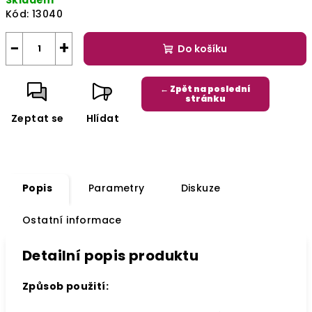
Skladem
Kód:
13040
−
+
Do košíku
← Zpět na poslední
stránku
Zeptat se
Hlídat
Popis
Parametry
Diskuze
Ostatní informace
Detailní popis produktu
Způsob použití: