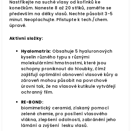
Nastříkejte na suché vlasy od kořínků ke
konečkům. Naneste 8 až 20 střiků, zaměřte se
především na délky vlasů. Nechte působit 3-5
minut. Neoplachujte. Přistupte k tech./chem.
úpravě.
Aktivní složky:
Hyalomatrix:
Obsahuje 5 hyaluronových
kyselin různého typu s různými
molekulárními hmotnostmi, které jsou
schopny proniknout do hloubky, čímž
zajišťují optimální obnovení vlasové kůry a
zároveň mohou působit na povrchové
úrovni tak, že na vlasové kutikule vytvářejí
ochranný film.
RE-BOND:
biomimetický ceramid, získaný pomocí
zelené chemie, pro posílení vlasového
vlákna, zlepšení odolnosti, zabránění jeho
lámání a zvýšení lesku vlasů.