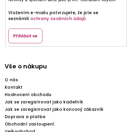
Vložením e-mailu potvrzujete, že jste se
seznámili
ochrany osobních údajů
Přihlásit se
Z
á
p
Vše o nákupu
a
O nás
t
Kontakt
í
Hodnocení obchodu
Jak se zaregistrovat jako kadeřník
Jak se zaregistrovat jako koncový zákazník
Doprava a platba
Obchodní zastoupení
Velkoobchod