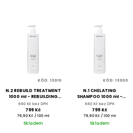
KÓD:
13010
KÓD:
13000
N.2 REBUILD TREATMENT
N.1 CHELATING
1000 ml - REBUILDING
SHAMPOO 1000 ml -
TREATMENT - SELECTIVE
Chelatační šampon s
660 Kč bez DPH
660 Kč bez DPH
PROFESSIONAL
kyselinou
799 Kč
799 Kč
hyaluronovou -
Měrná
Měrná
79,90 Kč / 100 ml
79,90 Kč / 100 ml
REBUILDING TREATMENT
cena:
cena:
Skladem
Skladem