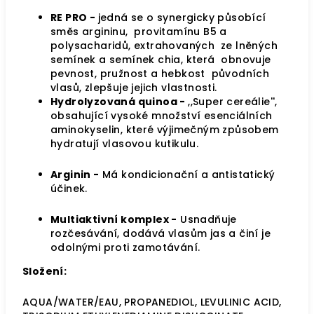
RE PRO -
jedná se o synergicky působící
směs argininu, provitamínu B5 a
polysacharidů, extrahovaných ze lněných
semínek a semínek chia, která obnovuje
pevnost, pružnost a hebkost původních
vlasů, zlepšuje jejich vlastnosti.
Hydrolyzovaná quinoa -
,,Super cereálie'',
obsahující vysoké množství esenciálních
aminokyselin, které výjimečným způsobem
hydratují vlasovou kutikulu.
Arginin -
Má kondicionační a antistatický
účinek.
Multiaktivní komplex -
Usnadňuje
rozčesávání, dodává vlasům jas a činí je
odolnými proti zamotávání.
Složení:
AQUA/WATER/EAU, PROPANEDIOL, LEVULINIC ACID,