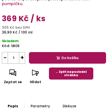
pumpičku.
369 Kč
/ ks
305 Kč bez DPH
Měrná
36,90 Kč / 100 ml
cena:
Skladem
Kód:
SBDE
−
+
Do košíku
← Zpět na poslední
stránku
Zeptat se
Hlídat
Popis
Parametry
Diskuze