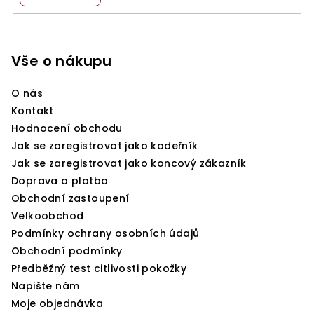
Z
á
p
Vše o nákupu
a
O nás
t
Kontakt
í
Hodnocení obchodu
Jak se zaregistrovat jako kadeřník
Jak se zaregistrovat jako koncový zákazník
Doprava a platba
Obchodní zastoupení
Velkoobchod
Podmínky ochrany osobních údajů
Obchodní podmínky
Předběžný test citlivosti pokožky
Napište nám
Moje objednávka