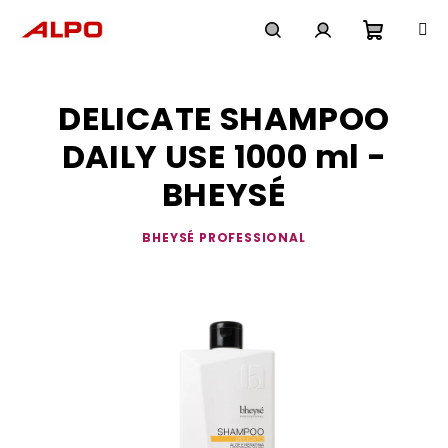
Přejít
na
obsah
Nákupn
Hledat
Přihlášení
DELICATE SHAMPOO
košík
DAILY USE 1000 ml -
BHEYSÉ
BHEYSÉ PROFESSIONAL