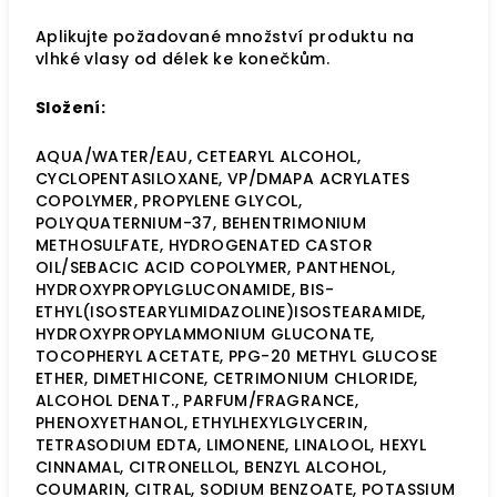
Aplikujte požadované množství produktu na
vlhké vlasy od délek ke konečkům.
Složení:
AQUA/WATER/EAU, CETEARYL ALCOHOL,
CYCLOPENTASILOXANE, VP/DMAPA ACRYLATES
COPOLYMER, PROPYLENE GLYCOL,
POLYQUATERNIUM-37, BEHENTRIMONIUM
METHOSULFATE, HYDROGENATED CASTOR
OIL/SEBACIC ACID COPOLYMER, PANTHENOL,
HYDROXYPROPYLGLUCONAMIDE, BIS-
ETHYL(ISOSTEARYLIMIDAZOLINE)ISOSTEARAMIDE,
HYDROXYPROPYLAMMONIUM GLUCONATE,
TOCOPHERYL ACETATE, PPG-20 METHYL GLUCOSE
ETHER, DIMETHICONE, CETRIMONIUM CHLORIDE,
ALCOHOL DENAT., PARFUM/FRAGRANCE,
PHENOXYETHANOL, ETHYLHEXYLGLYCERIN,
TETRASODIUM EDTA, LIMONENE, LINALOOL, HEXYL
CINNAMAL, CITRONELLOL, BENZYL ALCOHOL,
COUMARIN, CITRAL, SODIUM BENZOATE, POTASSIUM