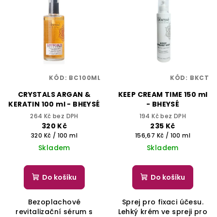
KÓD:
BC100ML
KÓD:
BKCT
CRYSTALS ARGAN &
KEEP CREAM TIME 150 ml
KERATIN 100 ml - BHEYSÉ
- BHEYSÉ
264 Kč bez DPH
194 Kč bez DPH
320 Kč
235 Kč
Měrná
Měrná
320 Kč / 100 ml
156,67 Kč / 100 ml
cena:
cena:
Skladem
Skladem
Do košíku
Do košíku
Bezoplachové
Sprej pro fixaci účesu.
revitalizační sérum s
Lehký krém ve spreji pro