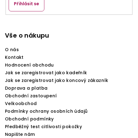
Přihlásit se
Z
á
p
Vše o nákupu
a
O nás
t
Kontakt
í
Hodnocení obchodu
Jak se zaregistrovat jako kadeřník
Jak se zaregistrovat jako koncový zákazník
Doprava a platba
Obchodní zastoupení
Velkoobchod
Podmínky ochrany osobních údajů
Obchodní podmínky
Předběžný test citlivosti pokožky
Napište nám