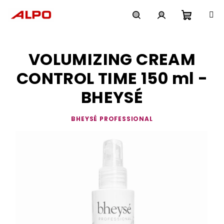
Přejít
na
obsah
Nákupn
Hledat
Přihlášení
VOLUMIZING CREAM
košík
CONTROL TIME 150 ml -
BHEYSÉ
BHEYSÉ PROFESSIONAL