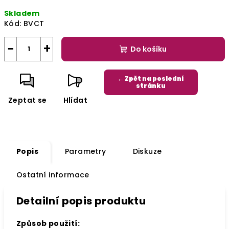
cena:
Skladem
Kód:
BVCT
−
+
Do košíku
← Zpět na poslední
stránku
Zeptat se
Hlídat
Popis
Parametry
Diskuze
Ostatní informace
Detailní popis produktu
Způsob použití: