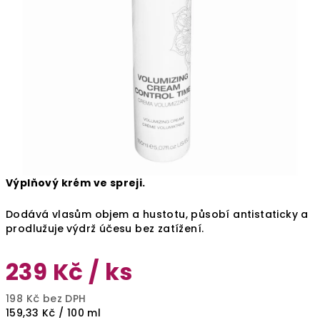
Výplňový krém ve spreji.
Dodává vlasům objem a hustotu, působí antistaticky a
prodlužuje výdrž účesu bez zatížení.
239 Kč
/ ks
198 Kč bez DPH
Měrná
159,33 Kč / 100 ml