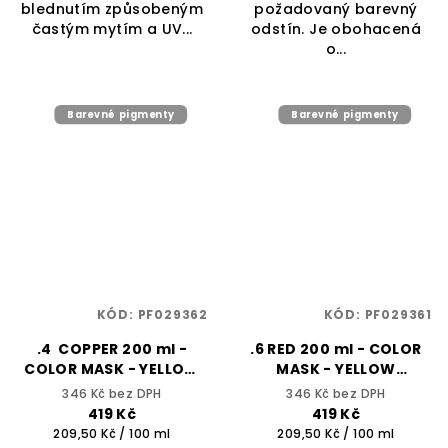
blednutím způsobeným
požadovaný barevný
častým mytím a UV...
odstín. Je obohacená
o...
Barevné pigmenty
Barevné pigmenty
KÓD:
PF029362
KÓD:
PF029361
.4 COPPER 200 ml -
.6 RED 200 ml - COLOR
COLOR MASK - YELLOW
MASK - YELLOW
PROFESSIONAL
PROFESSIONAL
346 Kč bez DPH
346 Kč bez DPH
419 Kč
419 Kč
Měrná
Měrná
209,50 Kč / 100 ml
209,50 Kč / 100 ml