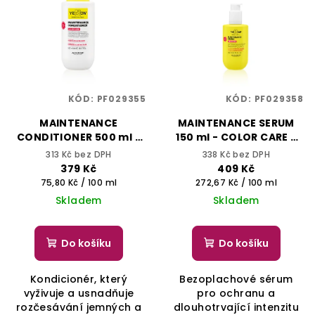
KÓD:
PF029355
KÓD:
PF029358
MAINTENANCE
MAINTENANCE SERUM
CONDITIONER 500 ml -
150 ml - COLOR CARE -
COLOR CARE - YELLOW
YELLOW PROFESSIONAL
313 Kč bez DPH
338 Kč bez DPH
PROFESSIONAL
379 Kč
409 Kč
Měrná
Měrná
75,80 Kč / 100 ml
272,67 Kč / 100 ml
cena:
cena:
Skladem
Skladem
Do košíku
Do košíku
Kondicionér, který
Bezoplachové sérum
vyživuje a usnadňuje
pro ochranu a
rozčesávání jemných a
dlouhotrvající intenzitu