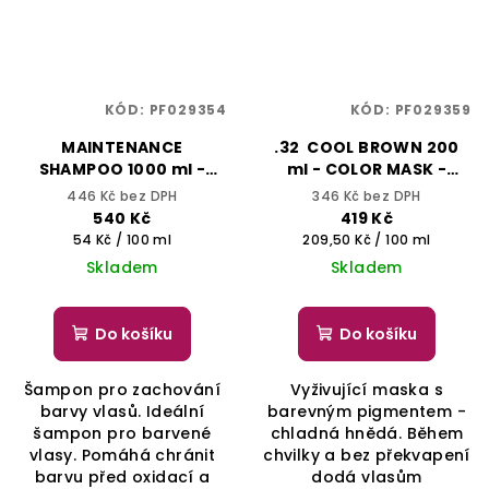
KÓD:
PF029354
KÓD:
PF029359
MAINTENANCE
.32 COOL BROWN 200
SHAMPOO 1000 ml -
ml - COLOR MASK -
COLOR CARE - YELLOW
YELLOW PROFESSIONAL
446 Kč bez DPH
346 Kč bez DPH
PROFESSIONAL
540 Kč
419 Kč
Měrná
Měrná
54 Kč / 100 ml
209,50 Kč / 100 ml
cena:
cena:
Skladem
Skladem
Do košíku
Do košíku
Šampon pro zachování
Vyživující maska s
barvy vlasů. Ideální
barevným pigmentem -
šampon pro barvené
chladná hnědá. Během
vlasy. Pomáhá chránit
chvilky a bez překvapení
barvu před oxidací a
dodá vlasům