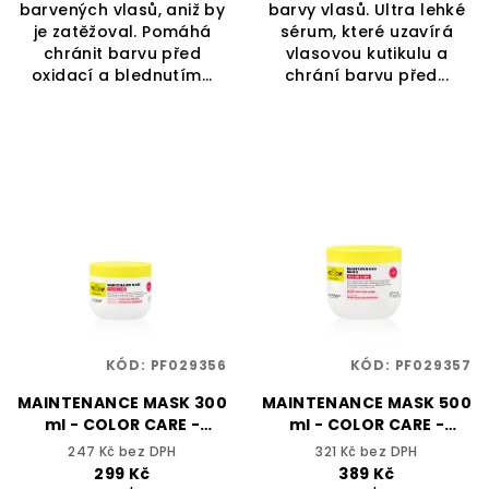
barvených vlasů, aniž by
barvy vlasů. Ultra lehké
je zatěžoval. Pomáhá
sérum, které uzavírá
chránit barvu před
vlasovou kutikulu a
oxidací a blednutím...
chrání barvu před...
KÓD:
PF029356
KÓD:
PF029357
MAINTENANCE MASK 300
MAINTENANCE MASK 500
ml - COLOR CARE -
ml - COLOR CARE -
YELLOW PROFESSIONAL
YELLOW PROFESSIONAL
247 Kč bez DPH
321 Kč bez DPH
299 Kč
389 Kč