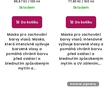
Měrná
Měrná
99,67 Kč / 100 ml
77,80 Kč / 100 ml
cena:
cena:
Skladem
Skladem
Do košíku
Do košíku
Maska pro zachování
Maska pro zachování
barvy vlasů. Maska,
barvy vlasů. Intenzivně
která intenzivně vyživuje
vyživuje barvené vlasy a
barvené vlasy a
pomáhá chránit barvu
pomáhá chránit barvu
před oxidací a
před oxidací a
blednutím způsobeným
blednutím způsobeným
mytím a UV zářením,...
mytím a...
Barevné pigmenty