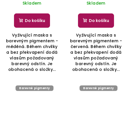
cena:
cena:
Skladem
Skladem
Do košíku
Do košíku
Vyživující maska s
Vyživující maska s
barevným pigmentem -
barevným pigmentem -
měděná. Během chvilky
červená. Během chvilky
a bez překvapení dodá
a bez překvapení dodá
vlasům požadovaný
vlasům požadovaný
barevný odstín. Je
barevný odstín. Je
obohacená o složky...
obohacená o složky...
Barevné pigmenty
Barevné pigmenty