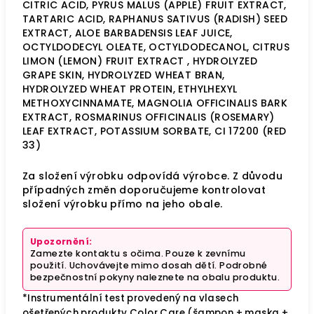
CITRIC ACID, PYRUS MALUS (APPLE) FRUIT EXTRACT,
TARTARIC ACID, RAPHANUS SATIVUS (RADISH) SEED
EXTRACT, ALOE BARBADENSIS LEAF JUICE,
OCTYLDODECYL OLEATE, OCTYLDODECANOL, CITRUS
LIMON (LEMON) FRUIT EXTRACT , HYDROLYZED
GRAPE SKIN, HYDROLYZED WHEAT BRAN,
HYDROLYZED WHEAT PROTEIN, ETHYLHEXYL
METHOXYCINNAMATE, MAGNOLIA OFFICINALIS BARK
EXTRACT, ROSMARINUS OFFICINALIS (ROSEMARY)
LEAF EXTRACT, POTASSIUM SORBATE, CI 17200 (RED
33)
Za složení výrobku odpovídá výrobce. Z důvodu
případných změn doporučujeme kontrolovat
složení výrobku přímo na jeho obale.
Upozornění:
Zamezte kontaktu s očima. Pouze k zevnímu
použití. Uchovávejte mimo dosah dětí. Podrobné
bezpečnostní pokyny naleznete na obalu produktu.
*Instrumentální test provedený na vlasech
ošetřených produkty Color Care (šampon + maska +