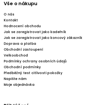
p
Vše o nákupu
a
O nás
t
Kontakt
í
Hodnocení obchodu
Jak se zaregistrovat jako kadeřník
Jak se zaregistrovat jako koncový zákazník
Doprava a platba
Obchodní zastoupení
Velkoobchod
Podmínky ochrany osobních údajů
Obchodní podmínky
Předběžný test citlivosti pokožky
Napište nám
Moje objednávka