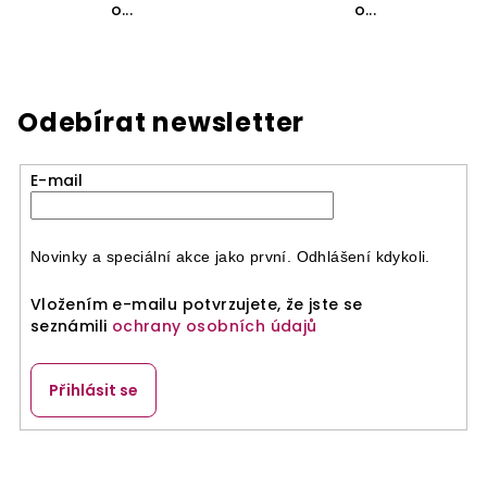
o...
o...
Odebírat newsletter
E-mail
Novinky a speciální akce jako první. Odhlášení kdykoli.
Vložením e-mailu potvrzujete, že jste se
seznámili
ochrany osobních údajů
Přihlásit se
Z
á