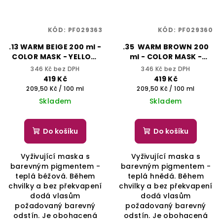
KÓD:
PF029363
KÓD:
PF029360
.13 WARM BEIGE 200 ml -
.35 WARM BROWN 200
COLOR MASK - YELLOW
ml - COLOR MASK -
PROFESSIONAL
YELLOW PROFESSIONAL
346 Kč bez DPH
346 Kč bez DPH
419 Kč
419 Kč
Měrná
Měrná
209,50 Kč / 100 ml
209,50 Kč / 100 ml
cena:
cena:
Skladem
Skladem
Do košíku
Do košíku
Vyživující maska s
Vyživující maska s
barevným pigmentem -
barevným pigmentem -
teplá béžová. Během
teplá hnědá. Během
chvilky a bez překvapení
chvilky a bez překvapení
dodá vlasům
dodá vlasům
požadovaný barevný
požadovaný barevný
odstín. Je obohacená
odstín. Je obohacená