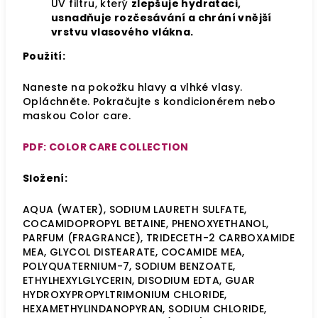
UV filtru, který
zlepšuje hydrataci,
usnadňuje rozčesávání a chrání vnější
vrstvu vlasového vlákna.
Použití:
Naneste na pokožku hlavy a vlhké vlasy.
Opláchněte. Pokračujte s kondicionérem nebo
maskou Color care.
PDF: COLOR CARE COLLECTION
Složení:
AQUA (WATER), SODIUM LAURETH SULFATE,
COCAMIDOPROPYL BETAINE, PHENOXYETHANOL,
PARFUM (FRAGRANCE), TRIDECETH-2 CARBOXAMIDE
MEA, GLYCOL DISTEARATE, COCAMIDE MEA,
POLYQUATERNIUM-7, SODIUM BENZOATE,
ETHYLHEXYLGLYCERIN, DISODIUM EDTA, GUAR
HYDROXYPROPYLTRIMONIUM CHLORIDE,
HEXAMETHYLINDANOPYRAN, SODIUM CHLORIDE,