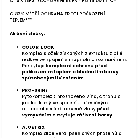
O 15% LEPŠÍ ZACHOVÁNÍ BARVY PO 18 UMYTÍCH**
O 83% VĚTŠÍ OCHRANA PROTI POŠKOZENÍ
TEPLEM***
Aktivní složky:
COLOR-LOCK
Komplex složek získaných z extraktu z bílé
ředkve ve spojení s magnolií a rozmarýnem.
Poskytuje
komplexní ochranu před
poškozením teplem a blednutím barvy
způsobeným UV zářením.
PRO-SHINE
Fytokomplex z hroznového vína, citronu a
jablka, který ve spojení s pšeničnými
otrubami
chrání
barvené vlasy
před
vymýváním a zvyšuje zářivost barvy.
ALOETRIX
Komplex aloe vera, pšeničných proteinů a