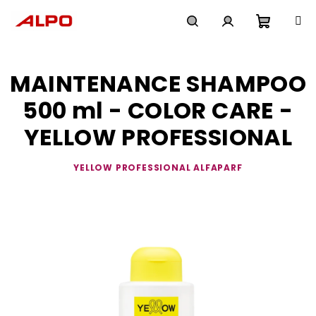
Přejít
na
obsah
Nákupn
Hledat
Přihlášení
MAINTENANCE SHAMPOO
košík
500 ml - COLOR CARE -
YELLOW PROFESSIONAL
YELLOW PROFESSIONAL ALFAPARF