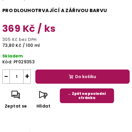
PRO DLOUHOTRVAJÍCÍ A ZÁŘIVOU BARVU
369 Kč
/ ks
305 Kč bez DPH
Měrná
73,80 Kč / 100 ml
cena:
Skladem
Kód:
PF029353
−
+
Do košíku
← Zpět na poslední
stránku
Zeptat se
Hlídat