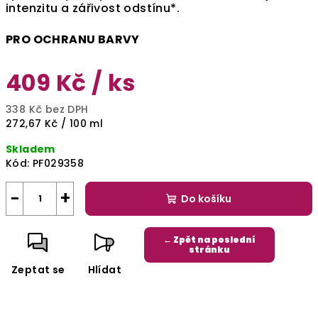
intenzitu a zářivost odstínu*.
PRO OCHRANU BARVY
409 Kč
/ ks
338 Kč bez DPH
Měrná
272,67 Kč / 100 ml
cena:
Skladem
Kód:
PF029358
−
+
Do košíku
← Zpět na poslední
stránku
Zeptat se
Hlídat