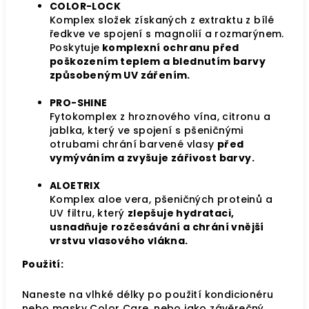
COLOR-LOCK
Komplex složek získaných z extraktu z bílé
ředkve ve spojení s magnolií a rozmarýnem.
Poskytuje
komplexní ochranu před
poškozením teplem a blednutím barvy
způsobeným UV zářením.
PRO-SHINE
Fytokomplex z hroznového vína, citronu a
jablka, který ve spojení s pšeničnými
otrubami
chrání
barvené vlasy
před
vymýváním a zvyšuje zářivost barvy.
ALOETRIX
Komplex aloe vera, pšeničných proteinů a
UV filtru, který
zlepšuje hydrataci,
usnadňuje rozčesávání a chrání vnější
vrstvu vlasového vlákna.
Použití:
Naneste na vlhké délky po použití kondicionéru
nebo masky Color Care, nebo jako závěrečný