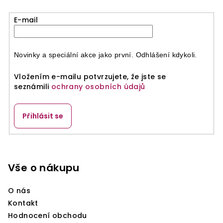
E-mail
Novinky a speciální akce jako první. Odhlášení kdykoli.
Vložením e-mailu potvrzujete, že jste se
seznámili
ochrany osobních údajů
Přihlásit se
Z
á
p
Vše o nákupu
a
O nás
t
Kontakt
í
Hodnocení obchodu