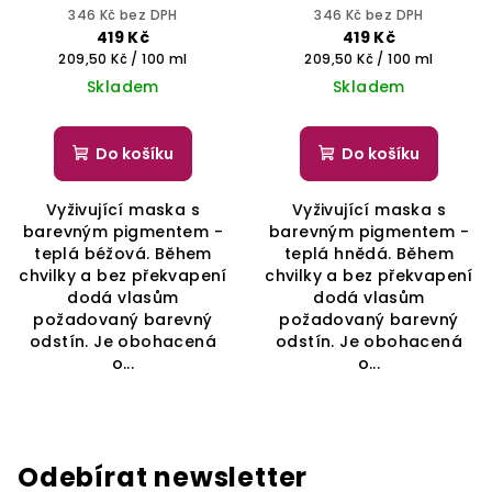
PROFESSIONAL
YELLOW PROFESSIONAL
346 Kč bez DPH
346 Kč bez DPH
419 Kč
419 Kč
Měrná
Měrná
209,50 Kč / 100 ml
209,50 Kč / 100 ml
cena:
cena:
Skladem
Skladem
Do košíku
Do košíku
Vyživující maska s
Vyživující maska s
barevným pigmentem -
barevným pigmentem -
teplá béžová. Během
teplá hnědá. Během
chvilky a bez překvapení
chvilky a bez překvapení
dodá vlasům
dodá vlasům
požadovaný barevný
požadovaný barevný
odstín. Je obohacená
odstín. Je obohacená
o...
o...
Odebírat newsletter