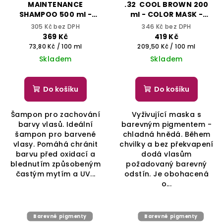
MAINTENANCE
.32 COOL BROWN 200
SHAMPOO 500 ml -
ml - COLOR MASK -
COLOR CARE - YELLOW
YELLOW PROFESSIONAL
305 Kč bez DPH
346 Kč bez DPH
PROFESSIONAL
369 Kč
419 Kč
Měrná
Měrná
73,80 Kč / 100 ml
209,50 Kč / 100 ml
cena:
cena:
Skladem
Skladem
Do košíku
Do košíku
Šampon pro zachování
Vyživující maska s
barvy vlasů. Ideální
barevným pigmentem -
šampon pro barvené
chladná hnědá. Během
vlasy. Pomáhá chránit
chvilky a bez překvapení
barvu před oxidací a
dodá vlasům
blednutím způsobeným
požadovaný barevný
častým mytím a UV...
odstín. Je obohacená
o...
Barevné pigmenty
Barevné pigmenty