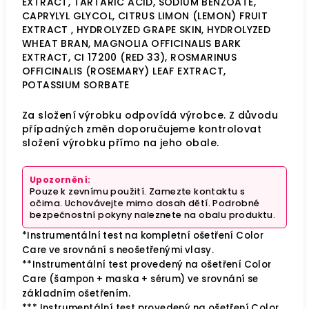
EXTRACT, TARTARIC ACID, SODIUM BENZOATE,
CAPRYLYL GLYCOL, CITRUS LIMON (LEMON) FRUIT
EXTRACT , HYDROLYZED GRAPE SKIN, HYDROLYZED
WHEAT BRAN, MAGNOLIA OFFICINALIS BARK
EXTRACT, CI 17200 (RED 33), ROSMARINUS
OFFICINALIS (ROSEMARY) LEAF EXTRACT,
POTASSIUM SORBATE
Za složení výrobku odpovídá výrobce. Z důvodu
případných změn doporučujeme kontrolovat
složení výrobku přímo na jeho obale.
Upozornění:
Pouze k zevnímu použití. Zamezte kontaktu s
očima. Uchovávejte mimo dosah dětí. Podrobné
bezpečnostní pokyny naleznete na obalu produktu.
*Instrumentální test na kompletní ošetření Color
Care ve srovnání s neošetřenými vlasy.
**Instrumentální test provedený na ošetření Color
Care (šampon + maska + sérum) ve srovnání se
základním ošetřením.
*** Instrumentální test provedený na ošetření Color