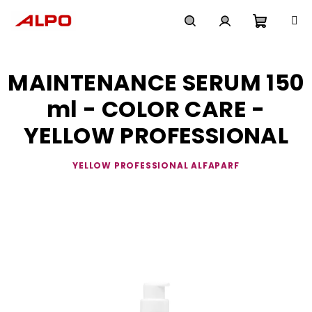
Přejít
na
obsah
Nákupn
Hledat
Přihlášení
MAINTENANCE SERUM 150
košík
ml - COLOR CARE -
YELLOW PROFESSIONAL
YELLOW PROFESSIONAL ALFAPARF