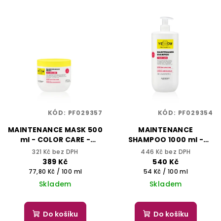
KÓD:
PF029357
KÓD:
PF029354
MAINTENANCE MASK 500
MAINTENANCE
ml - COLOR CARE -
SHAMPOO 1000 ml -
YELLOW PROFESSIONAL
COLOR CARE - YELLOW
321 Kč bez DPH
446 Kč bez DPH
PROFESSIONAL
389 Kč
540 Kč
Měrná
Měrná
77,80 Kč / 100 ml
54 Kč / 100 ml
cena:
cena:
Skladem
Skladem
Do košíku
Do košíku