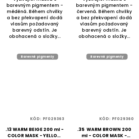
barevným pigmentem -
barevným pigmentem -
měděná. Během chvilky
červená. Během chvilky
a bez překvapení dodá
a bez překvapení dodá
vlasům požadovaný
vlasům požadovaný
barevný odstín. Je
barevný odstín. Je
obohacená o složky...
obohacená o složky...
Barevné pigmenty
Barevné pigmenty
KÓD:
PF029363
KÓD:
PF029360
.13 WARM BEIGE 200 ml -
.35 WARM BROWN 200
COLOR MASK - YELLOW
ml - COLOR MASK -