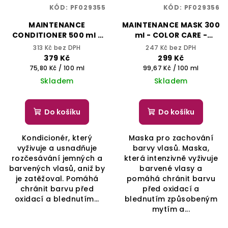
KÓD:
PF029355
KÓD:
PF029356
MAINTENANCE
MAINTENANCE MASK 300
CONDITIONER 500 ml -
ml - COLOR CARE -
COLOR CARE - YELLOW
YELLOW PROFESSIONAL
313 Kč bez DPH
247 Kč bez DPH
PROFESSIONAL
379 Kč
299 Kč
Měrná
Měrná
75,80 Kč / 100 ml
99,67 Kč / 100 ml
cena:
cena:
Skladem
Skladem
Do košíku
Do košíku
Kondicionér, který
Maska pro zachování
vyživuje a usnadňuje
barvy vlasů. Maska,
rozčesávání jemných a
která intenzivně vyživuje
barvených vlasů, aniž by
barvené vlasy a
je zatěžoval. Pomáhá
pomáhá chránit barvu
chránit barvu před
před oxidací a
oxidací a blednutím...
blednutím způsobeným
mytím a...