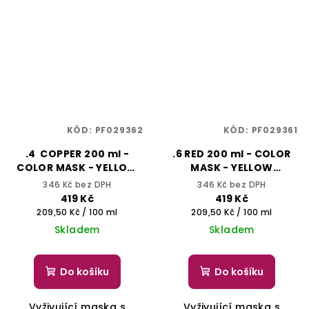
KÓD:
PF029362
KÓD:
PF029361
.4 COPPER 200 ml -
.6 RED 200 ml - COLOR
COLOR MASK - YELLOW
MASK - YELLOW
PROFESSIONAL
PROFESSIONAL
346 Kč bez DPH
346 Kč bez DPH
419 Kč
419 Kč
Měrná
Měrná
209,50 Kč / 100 ml
209,50 Kč / 100 ml
cena:
cena:
Skladem
Skladem
Do košíku
Do košíku
Vyživující maska s
Vyživující maska s