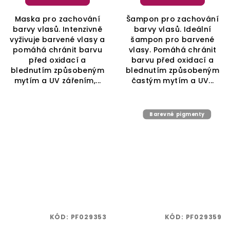
Maska pro zachování
Šampon pro zachování
barvy vlasů. Intenzivně
barvy vlasů. Ideální
vyživuje barvené vlasy a
šampon pro barvené
pomáhá chránit barvu
vlasy. Pomáhá chránit
před oxidací a
barvu před oxidací a
blednutím způsobeným
blednutím způsobeným
mytím a UV zářením,...
častým mytím a UV...
Barevné pigmenty
KÓD:
PF029353
KÓD:
PF029359