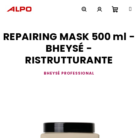
Přejít
na
obsah
Nákupn
Hledat
Přihlášení
REPAIRING MASK 500 ml -
košík
BHEYSÉ -
RISTRUTTURANTE
BHEYSÉ PROFESSIONAL