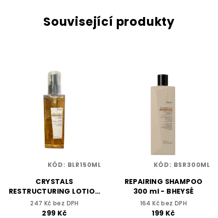
Související produkty
KÓD:
BLR150ML
KÓD:
BSR300ML
CRYSTALS
REPAIRING SHAMPOO
RESTRUCTURING LOTION
300 ml - BHEYSÉ
150 ml - BHEYSÉ
247 Kč bez DPH
164 Kč bez DPH
299 Kč
199 Kč