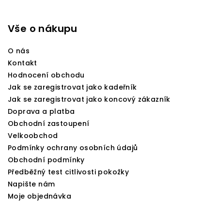
Z
á
p
Vše o nákupu
a
O nás
t
Kontakt
í
Hodnocení obchodu
Jak se zaregistrovat jako kadeřník
Jak se zaregistrovat jako koncový zákazník
Doprava a platba
Obchodní zastoupení
Velkoobchod
Podmínky ochrany osobních údajů
Obchodní podmínky
Předběžný test citlivosti pokožky
Napište nám
Moje objednávka