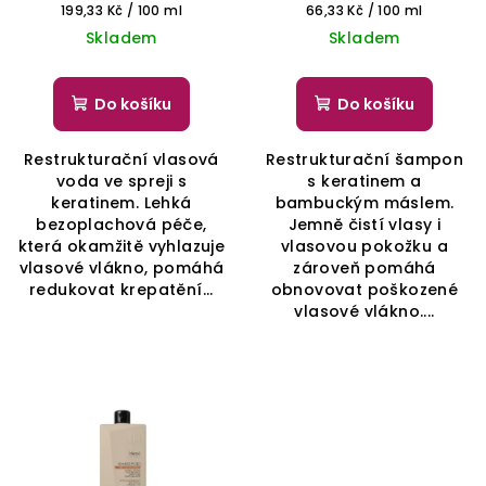
Měrná
Měrná
199,33 Kč / 100 ml
66,33 Kč / 100 ml
cena:
cena:
Skladem
Skladem
Do košíku
Do košíku
Restrukturační vlasová
Restrukturační šampon
voda ve spreji s
s keratinem a
keratinem. Lehká
bambuckým máslem.
bezoplachová péče,
Jemně čistí vlasy i
která okamžitě vyhlazuje
vlasovou pokožku a
vlasové vlákno, pomáhá
zároveň pomáhá
redukovat krepatění...
obnovovat poškozené
vlasové vlákno....