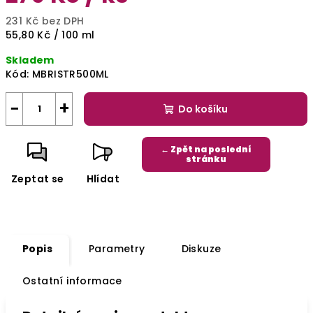
231 Kč bez DPH
Měrná
55,80 Kč / 100 ml
cena:
Skladem
Kód:
MBRISTR500ML
−
+
Do košíku
← Zpět na poslední
stránku
Zeptat se
Hlídat
Popis
Parametry
Diskuze
Ostatní informace