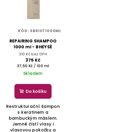
KÓD:
SBRIST1000ML
REPAIRING SHAMPOO
1000 ml - BHEYSÉ
310 Kč bez DPH
375 Kč
Měrná
37,50 Kč / 100 ml
cena:
Skladem
Do košíku
Restrukturační šampon
s keratinem a
bambuckým máslem.
Jemně čistí vlasy i
vlasovou pokožku a