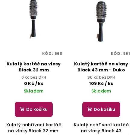
ý
r
p
o
i
d
s
u
p
k
r
t
o
ů
KÓD:
560
KÓD:
561
d
Kulatý kartáč na vlasy
Kulatý kartáč na vlasy
u
Black 32 mm
Black 43 mm - Duko
k
0 Kč bez DPH
90 Kč bez DPH
t
0 Kč
/ ks
109 Kč
/ ks
Skladem
Skladem
ů
Do košíku
Do košíku
Kulatý nahřívací kartáč
Kulatý nahřívací kartáč
na vlasy Black 32 mm.
na vlasy Black 43