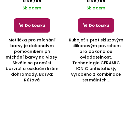
0 Kč
/ ks
0 Kč
/ ks
UniBrush Ionic Ceramic
Skladem
Skladem
Do košíku
Do košíku
Metlička pro míchání
Rukojeť s protiskluzovým
barvy je dokonalým
silikonovým povrchem
pomocníkem při
pro dokonalou
míchání barvy na vlasy.
ovladatelnost.
Skvěle se promísí
Technologie CERAMIC
barvící a oxidační krém
IONIC antistatický,
dohromady. Barva:
vyrobeno z kombinace
Růžová
termálních...