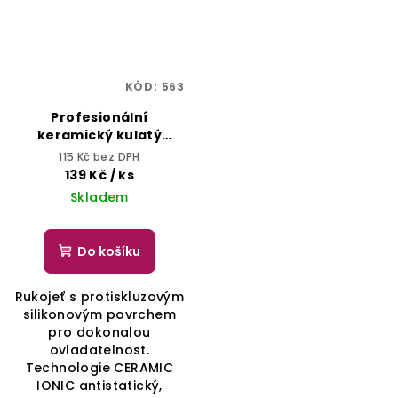
KÓD:
563
Profesionální
keramický kulatý
kartáč na vlasy 44 mm
115 Kč bez DPH
- DUKO Professional
139 Kč
/ ks
UniBrush Ionic Ceramic
Skladem
Do košíku
Rukojeť s protiskluzovým
silikonovým povrchem
pro dokonalou
ovladatelnost.
Technologie CERAMIC
IONIC antistatický,