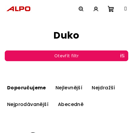
Přejít
na
obsah
Nákupn
Hledat
Přihlášení
Duko
košík
Otevřít filtr
Ř
a
Doporučujeme
Nejlevnější
Nejdražší
z
e
Nejprodávanější
Abecedně
n
í
V
p