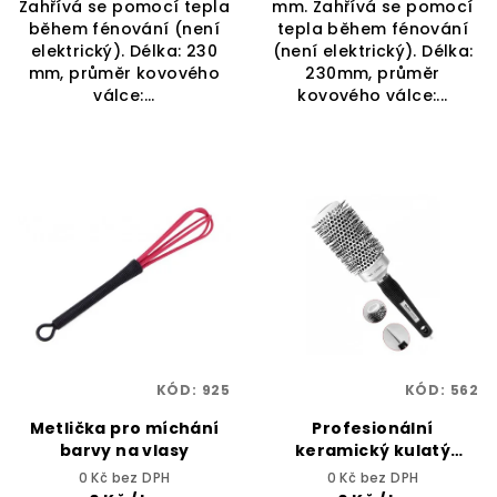
Zahřívá se pomocí tepla
mm. Zahřívá se pomocí
během fénování (není
tepla během fénování
elektrický). Délka: 230
(není elektrický). Délka:
mm, průměr kovového
230mm, průměr
válce:...
kovového válce:...
KÓD:
925
KÓD:
562
Metlička pro míchání
Profesionální
barvy na vlasy
keramický kulatý
kartáč na vlasy 34 mm
0 Kč bez DPH
0 Kč bez DPH
- DUKO Professional