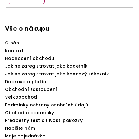
p
i
Z
s
á
u
p
Vše o nákupu
a
O nás
t
Kontakt
í
Hodnocení obchodu
Jak se zaregistrovat jako kadeřník
Jak se zaregistrovat jako koncový zákazník
Doprava a platba
Obchodní zastoupení
Velkoobchod
Podmínky ochrany osobních údajů
Obchodní podmínky
Předběžný test citlivosti pokožky
Napište nám
Moje objednávka