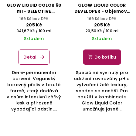
GLOW LIQUID COLOR 60
GLOW LIQUID COLOR
ml - SELECTIVE
DEVELOPER - Objemový
PROFESSIONAL
aktivátor 1,5% 1000 ml
169 Kč bez DPH
169 Kč bez DPH
205 Kč
205 Kč
Měrná
Měrná
341,67 Kč / 100 ml
20,50 Kč / 100 ml
cena:
cena:
Skladem
Skladem
Detail
Do košíku
Demi-permanentní
Speciálně vyvinutý pro
barvení. Veganský
udržení rovnováhy pH a
barevný přeliv v tekuté
vytvoření želé textury,
formě, který dodává
snadno se nanáší. Pro
vlasům intenzivní zářivý
použití v kombinaci s
lesk a přirozeně
Glow Liquid Color
vypadající odstín....
umožňuje jasné...