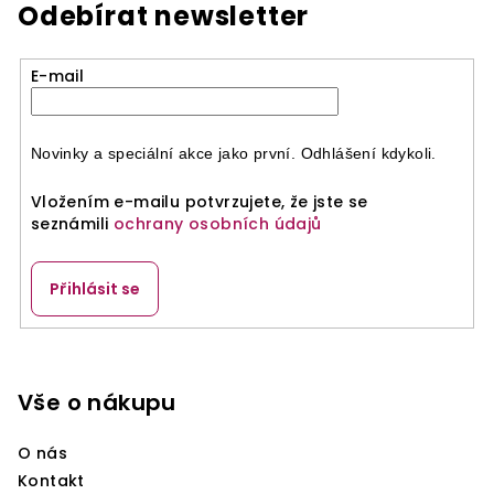
Odebírat newsletter
E-mail
Novinky a speciální akce jako první. Odhlášení kdykoli.
Vložením e-mailu potvrzujete, že jste se
seznámili
ochrany osobních údajů
Přihlásit se
Z
á
p
Vše o nákupu
a
O nás
t
Kontakt