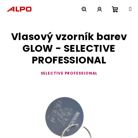
Přejít
na
obsah
Nákupn
Hledat
Přihlášení
Vlasový vzorník barev
košík
GLOW - SELECTIVE
PROFESSIONAL
SELECTIVE PROFESSIONAL