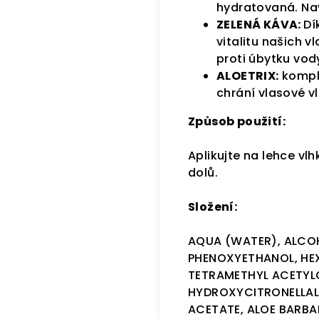
hydratovaná. Nav
ZELENÁ KÁVA:
Dí
vitalitu našich 
proti úbytku vod
ALOETRIX:
komple
chrání vlasové vl
Způsob použití:
Aplikujte na lehce vl
dolů.
Složení:
AQUA (WATER), ALCOH
PHENOXYETHANOL, HEX
TETRAMETHYL ACETYLO
HYDROXYCITRONELLAL,
ACETATE, ALOE BARBAD