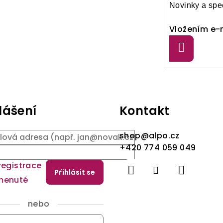
Novinky a spec
Vložením e-m
Přihlásit
se
lášení
Kontakt
shop
@
alpo.cz
+420 774 059 049
registrace
Přihlásit se
menuté
nebo