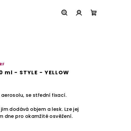
Hledat
Přihlášení
Nákupní
košík
RF
 ml - STYLE - YELLOW
 aerosolu, se střední fixací.
 jim dodává objem a lesk. Lze jej
 dne pro okamžité osvěžení.