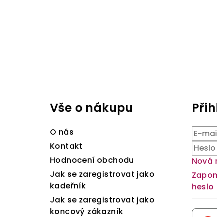
Z
á
Vše o nákupu
Přih
p
a
O nás
t
Kontakt
Hodnocení obchodu
Nová 
í
Jak se zaregistrovat jako
Zapo
kadeřník
heslo
Jak se zaregistrovat jako
koncový zákazník