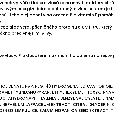
enek vytvářejí kolem vlasů ochranný film, který chr
ky svým energizujícím a ochranným vlastnostem je
vlasů. Jeho olej bohatý na omega 6 a vitamin E pomá
y.
x z aloe vera, pšeničného proteinu a UV filtru, kter
ákno před vnějšími vlivy.
hké vlasy. Pro dosažení maximálního objemu naneste 
OL DENAT., PVP, PEG-40 HYDROGENATED CASTOR OIL,
AMETHYLINDANOPYRAN, ETHYLHEXYL METHOXYCINNAMAT
CTAHYDRONAPHTHALENES , BENZYL SALICYLATE, LINALY
 NEPHELIUM LAPPACEUM EXTRACT, CITRAL, GLYCERIN, C
ENSIS LEAF JUICE, SALVIA HISPANICA SEED EXTRACT, 