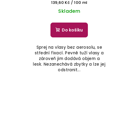
Měrná
139,60 Kč / 100 ml
cena:
Skladem
Do košíku
Sprej na vlasy bez aerosolu, se
střední fixací. Pevně tuží vlasy a
zároveň jim dodává objem a
lesk. Nezanechává zbytky a lze jej
odstranit...