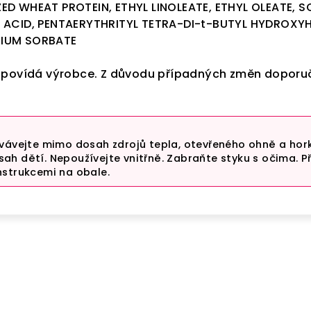
ED WHEAT PROTEIN, ETHYL LINOLEATE, ETHYL OLEATE, 
 ACID, PENTAERYTHRITYL TETRA-DI-t-BUTYL HYDROX
IUM SORBATE
dpovídá výrobce. Z důvodu případných změn doporuč
vávejte mimo dosah zdrojů tepla, otevřeného ohně a hor
h dětí. Nepoužívejte vnitřně. Zabraňte styku s očima. P
nstrukcemi na obale.