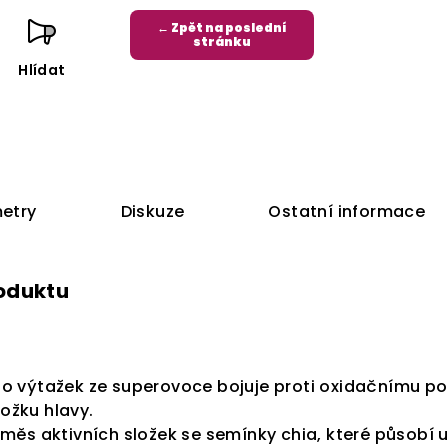
← Zpět na poslední
stránku
Hlídat
etry
Diskuze
Ostatní informace
roduktu
o výtažek ze superovoce bojuje proti oxidačnímu p
kožku hlavy.
měs aktivních složek se semínky chia, které působí uv