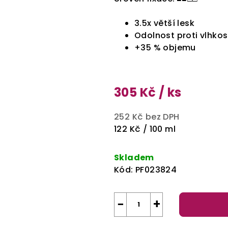
3.5x větší lesk
Odolnost proti vlhkos
+35 % objemu
305 Kč
/ ks
252 Kč bez DPH
Měrná
122 Kč / 100 ml
cena:
Skladem
Kód:
PF023824
−
+