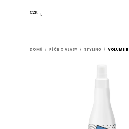
Přejít
na
CZK
obsah
DOMŮ
/
PÉČE O VLASY
/
STYLING
/
VOLUME B