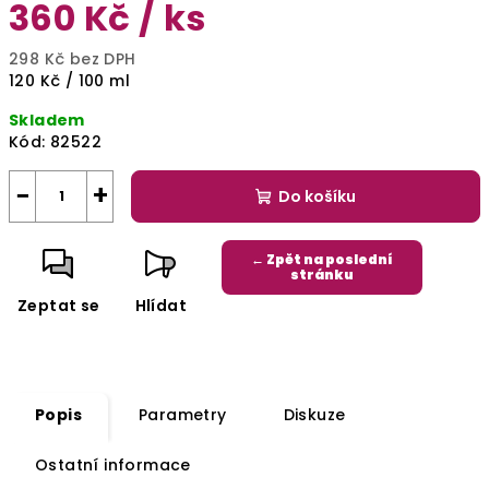
360 Kč
/ ks
298 Kč bez DPH
Měrná
120 Kč / 100 ml
cena:
Skladem
Kód:
82522
−
+
Do košíku
← Zpět na poslední
stránku
Zeptat se
Hlídat
Popis
Parametry
Diskuze
Ostatní informace