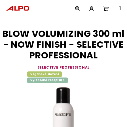
Přejít
na
obsah
Nákupn
Hledat
Přihlášení
BLOW VOLUMIZING 300 ml
košík
- NOW FINISH - SELECTIVE
PROFESSIONAL
SELECTIVE PROFESSIONAL
Veganské složení
Vylepšená receptura