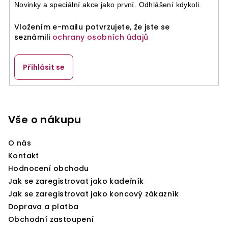
Novinky a speciální akce jako první. Odhlášení kdykoli.
Vložením e-mailu potvrzujete, že jste se
seznámili
ochrany osobních údajů
Přihlásit se
Z
á
p
Vše o nákupu
a
O nás
t
Kontakt
í
Hodnocení obchodu
Jak se zaregistrovat jako kadeřník
Jak se zaregistrovat jako koncový zákazník
Doprava a platba
Obchodní zastoupení