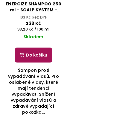
ENERGIZE SHAMPOO 250
ml - SCALP SYSTEM -
ALFAPARF IL SALONE
193 Kč bez DPH
MILANO
233 Kč
Měrná
93,20 Kč / 100 ml
cena:
Skladem
Do košíku
Šampon proti
vypadávání vlasů. Pro
oslabené vlasy, které
mají tendenci
vypadávat. Snížení
vypadávání vlasů a
zdravě vypadající
pokožka...