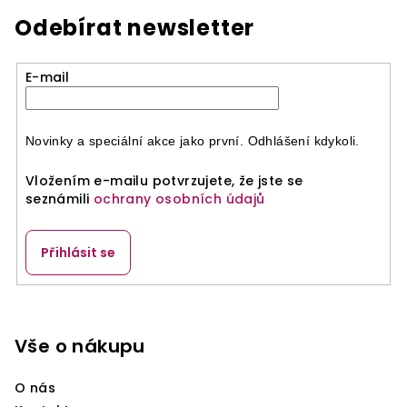
Odebírat newsletter
E-mail
Novinky a speciální akce jako první. Odhlášení kdykoli.
Vložením e-mailu potvrzujete, že jste se
seznámili
ochrany osobních údajů
Přihlásit se
Z
á
p
Vše o nákupu
a
O nás
t