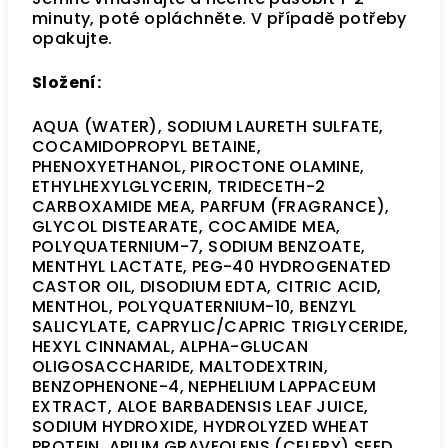
minuty, poté opláchněte. V případě potřeby
opakujte.
Složení:
AQUA (WATER), SODIUM LAURETH SULFATE,
COCAMIDOPROPYL BETAINE,
PHENOXYETHANOL, PIROCTONE OLAMINE,
ETHYLHEXYLGLYCERIN, TRIDECETH-2
CARBOXAMIDE MEA, PARFUM (FRAGRANCE),
GLYCOL DISTEARATE, COCAMIDE MEA,
POLYQUATERNIUM-7, SODIUM BENZOATE,
MENTHYL LACTATE, PEG-40 HYDROGENATED
CASTOR OIL, DISODIUM EDTA, CITRIC ACID,
MENTHOL, POLYQUATERNIUM-10, BENZYL
SALICYLATE, CAPRYLIC/CAPRIC TRIGLYCERIDE,
HEXYL CINNAMAL, ALPHA-GLUCAN
OLIGOSACCHARIDE, MALTODEXTRIN,
BENZOPHENONE-4, NEPHELIUM LAPPACEUM
EXTRACT, ALOE BARBADENSIS LEAF JUICE,
SODIUM HYDROXIDE, HYDROLYZED WHEAT
PROTEIN, APIUM GRAVEOLENS (CELERY) SEED