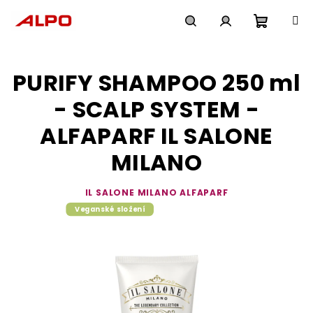
Přejít
na
obsah
Nákupn
Hledat
Přihlášení
PURIFY SHAMPOO 250 ml
košík
- SCALP SYSTEM -
ALFAPARF IL SALONE
MILANO
IL SALONE MILANO ALFAPARF
Veganské složení