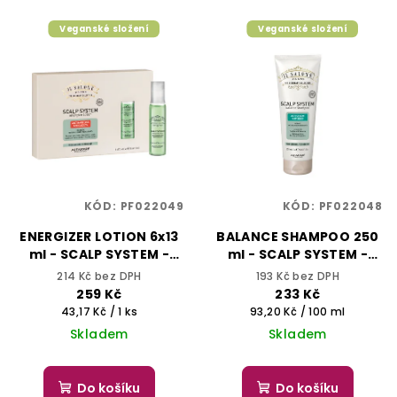
Veganské složení
Veganské složení
KÓD:
PF022049
KÓD:
PF022048
ENERGIZER LOTION 6x13
BALANCE SHAMPOO 250
ml - SCALP SYSTEM -
ml - SCALP SYSTEM -
ALFAPARF IL SALONE
ALFAPARF IL SALONE
214 Kč bez DPH
193 Kč bez DPH
MILANO
MILANO
259 Kč
233 Kč
Měrná
Měrná
43,17 Kč / 1 ks
93,20 Kč / 100 ml
cena:
cena:
Skladem
Skladem
Do košíku
Do košíku