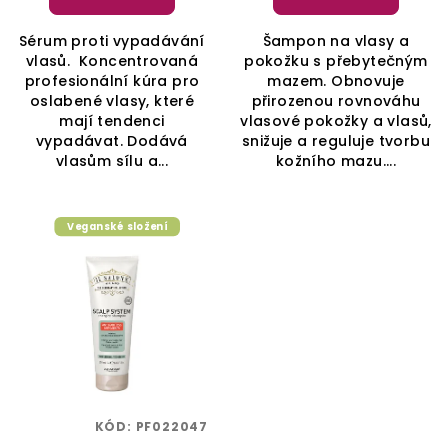
Sérum proti vypadávání
Šampon na vlasy a
vlasů. Koncentrovaná
pokožku s přebytečným
profesionální kúra pro
mazem. Obnovuje
oslabené vlasy, které
přirozenou rovnováhu
mají tendenci
vlasové pokožky a vlasů,
vypadávat. Dodává
snižuje a reguluje tvorbu
vlasům sílu a...
kožního mazu....
Veganské složení
KÓD:
PF022047