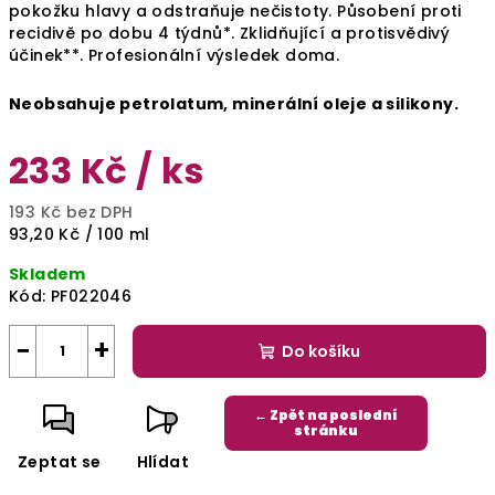
pokožku hlavy a odstraňuje nečistoty. Působení proti
recidivě po dobu 4 týdnů*. Zklidňující a protisvědivý
účinek**. Profesionální výsledek doma.
Neobsahuje
petrolatum, minerální oleje a silikony.
233 Kč
/ ks
193 Kč bez DPH
Měrná
93,20 Kč / 100 ml
cena:
Skladem
Kód:
PF022046
−
+
Do košíku
← Zpět na poslední
stránku
Zeptat se
Hlídat