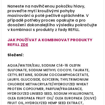
Naneste na navlhčenou pokožku hlavy,
proveďte mytí krouživými pohyby
masírování a poté pečlivě opláchněte. V
případě potřeby proces opakujte a pro
dosažení dokonalejšího výsledku pokračujte
v kombinaci s produkty z řady REFILL.
JAK POUŽÍVAT A KOMBINOVAT PRODUKTY
REFILL
ZDE
Složení:
AQUA/WATER/EAU, SODIUM C14-16 OLEFIN
SULFONATE, SODIUM METHYL COCOYL TAURATE,
CETYL BETAINE, SODIUM COCOAMPHOACETATE,
LAURYL GLUCOSIDE, GLYCERIN, THYLTRIMONIUM
CHLORIDE METHACRYLATE/HYDROLYZED WHEAT
PROTEIN COPOLYMER, PARFUM/FRAGRANCE,
HYDROLYZED LINSEED SEED, SODIUM HYALURONATE,
OLEA EUROPAEA FRUIT OIL/ OLEA EUROPAEA (OLIVE)
FRUIT OIL, HYDROLYZED HEMP SEED EXTRACT,