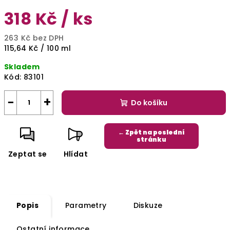
318 Kč
/ ks
263 Kč bez DPH
Měrná
115,64 Kč / 100 ml
cena:
Skladem
Kód:
83101
−
+
Do košíku
← Zpět na poslední
stránku
Zeptat se
Hlídat
Popis
Parametry
Diskuze
Ostatní informace