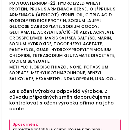
POLYQUATERNIUM-22, HYDROLYZED WHEAT
PROTEIN, PRUNUS ARMENIACA KERNEL OIL/PRUNUS
ARMENIACA (APRICOT) KERNEL OIL, CITRIC ACID,
HYDROLYZED RICE PROTEIN, SODIUM LAURYL
GLUCOSE CARBOXYLATE, SODIUM COCOYL
GLUTAMATE, ACRYLATES/C10-30 ALKYL ACRYLATE
CROSSPOLYMER, MARIS SAL/SEA SALT/SEL MARIN,
SODIUM HYDROXIDE, TOCOPHERYL ACETATE,
PANTHENOL, GUAR
HYDROXYPROPYLTRIMONIUM
CHLORIDE, TETRASODIUM GLUTAMATE DIACETATE,
SODIUM BENZOATE,
METHYLCHLOROISOTHIAZOLINONE, POTASSIUM
SORBATE, METHYLISOTHIAZOLINONE, BENZYL
SALICYLATE, HEXAMETHYLINDANOPYRAN, LINALOOL.
Za složení výrobku odpovídá výrobce. Z
důvodu případných změn doporučujeme
kontrolovat složení výrobku přímo na jeho
obale.
Upozornění:
Zamezte kontaktu s očima. Pouze k zevnímu