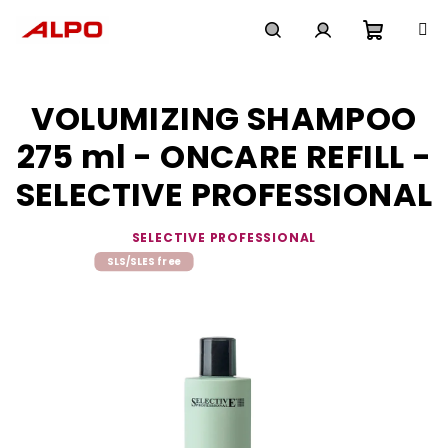
Přejít
na
obsah
Nákupn
Hledat
Přihlášení
VOLUMIZING SHAMPOO
košík
275 ml - ONCARE REFILL -
SELECTIVE PROFESSIONAL
SELECTIVE PROFESSIONAL
SLS/SLES free