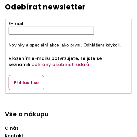
Odebírat newsletter
E-mail
Novinky a speciální akce jako první. Odhlášení kdykoli.
Vložením e-mailu potvrzujete, že jste se
seznámili
ochrany osobních údajů
Přihlásit se
Z
á
p
Vše o nákupu
a
O nás
t
Kontakt