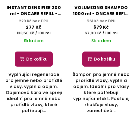
INSTANT DENSIFIER 200
VOLUMIZING SHAMPOO
ml - ONCARE REFILL -
1000 ml - ONCARE REFILL
SELECTIVE
- SELECTIVE
229 Kč bez DPH
561 Kč bez DPH
PROFESSIONAL
PROFESSIONAL
277 Kč
679 Kč
Měrná
Měrná
138,50 Kč / 100 ml
67,90 Kč / 100 ml
cena:
cena:
Skladem
Skladem
Do košíku
Do košíku
Vyplňujíci regenerace
Šampon pro jemné nebo
pro jemné nebo prořídlé
prořídlé vlasy, výplň a
vlasy, výplň a objem.
objem. Ideální pro vlasy
Objemová kúra ve spreji
které potřebují
ideální pro jemné nebo
vyplňující efekt. Posiluje,
prořídlé vlasy, které
zhušťuje vlasy,
potřebují...
zanechává...