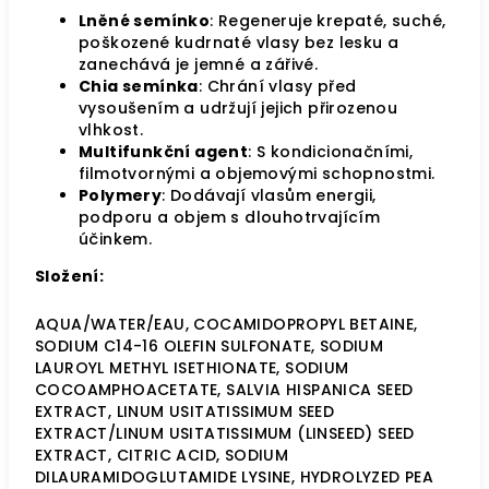
Lněné semínko
: Regeneruje krepaté, suché,
poškozené kudrnaté vlasy bez lesku a
zanechává je jemné a zářivé.
Chia semínka
: Chrání vlasy před
vysoušením a udržují jejich přirozenou
vlhkost.
Multifunkční agent
: S kondicionačními,
filmotvornými a objemovými schopnostmi.
Polymery
: Dodávají vlasům energii,
podporu a objem s dlouhotrvajícím
účinkem.
Složení:
AQUA/WATER/EAU, COCAMIDOPROPYL BETAINE,
SODIUM C14-16 OLEFIN SULFONATE, SODIUM
LAUROYL METHYL ISETHIONATE, SODIUM
COCOAMPHOACETATE, SALVIA HISPANICA SEED
EXTRACT, LINUM USITATISSIMUM SEED
EXTRACT/LINUM USITATISSIMUM (LINSEED) SEED
EXTRACT, CITRIC ACID, SODIUM
DILAURAMIDOGLUTAMIDE LYSINE, HYDROLYZED PEA