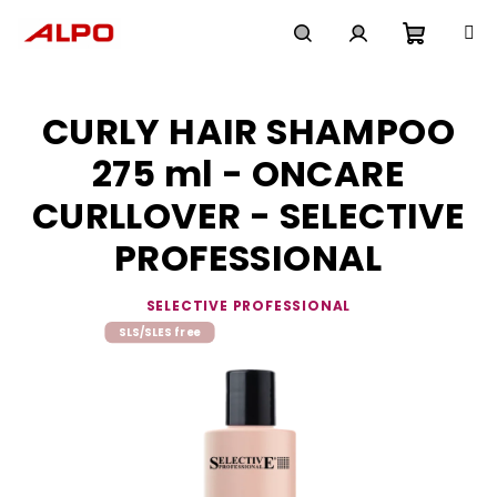
Přejít
na
obsah
Nákupn
Hledat
Přihlášení
CURLY HAIR SHAMPOO
košík
275 ml - ONCARE
CURLLOVER - SELECTIVE
PROFESSIONAL
SELECTIVE PROFESSIONAL
SLS/SLES free