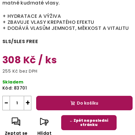
matné kudrnaté vlasy.
+ HYDRATACE A VÝŽIVA
+ ZBAVUJE VLASY KREPATÉHO EFEKTU
️+ DODÁVÁ VLASŮM JEMNOST, MĚKKOST A VITALITU
SLS/SLES FREE
308 Kč
/ ks
255 Kč bez DPH
Měrná
Skladem
cena:
Kód:
83701
−
+
Do košíku
← Zpět na poslední
stránku
Zeptat se
Hlídat