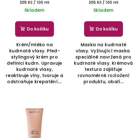
Měrná
Měrná
205 Kč / 100 ml
205 Kč / 100 ml
cena:
cena:
Skladem
Skladem
Do košíku
Do košíku
Krém/mléko na
Maska na kudrnaté
kudrnaté vlasy. Před-
vlasy. Vyživující maska ​​
stylingový krém pro
speciálně navržená pro
definici kudrn. Upravuje
kudrnaté vlasy. Krémová
kudrnaté vlasy,
textura zajišťuje
reaktivuje vlny, tvaruje a
rovnoměrné rozložení
odstraňuje krepatění....
produktu, obalí...