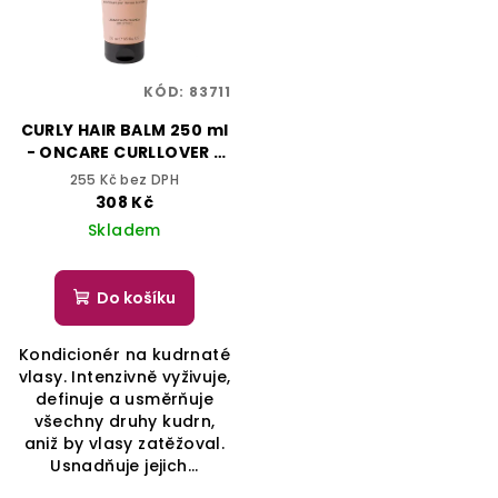
KÓD:
83711
CURLY HAIR BALM 250 ml
- ONCARE CURLLOVER -
SELECTIVE
255 Kč bez DPH
PROFESSIONAL
308 Kč
Skladem
Do košíku
Kondicionér na kudrnaté
vlasy. Intenzivně vyživuje,
definuje a usměrňuje
všechny druhy kudrn,
aniž by vlasy zatěžoval.
Usnadňuje jejich...