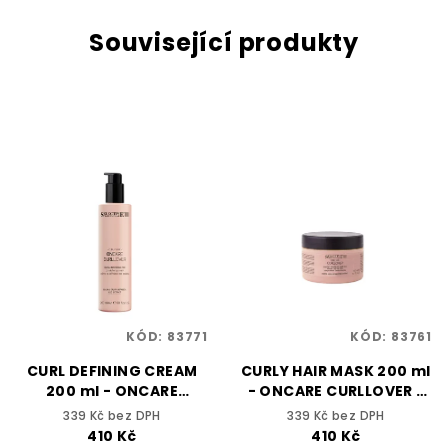
Související produkty
KÓD:
83771
KÓD:
83761
CURL DEFINING CREAM
CURLY HAIR MASK 200 ml
200 ml - ONCARE
- ONCARE CURLLOVER -
CURLLOVER - SELECTIVE
SELECTIVE
339 Kč bez DPH
339 Kč bez DPH
PROFESSIONAL
PROFESSIONAL
410 Kč
410 Kč