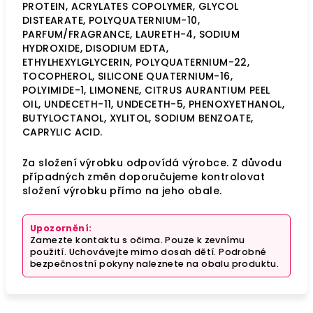
PROTEIN, ACRYLATES COPOLYMER, GLYCOL
DISTEARATE, POLYQUATERNIUM-10,
PARFUM/FRAGRANCE, LAURETH-4, SODIUM
HYDROXIDE, DISODIUM EDTA,
ETHYLHEXYLGLYCERIN, POLYQUATERNIUM-22,
TOCOPHEROL, SILICONE QUATERNIUM-16,
POLYIMIDE-1, LIMONENE, CITRUS AURANTIUM PEEL
OIL, UNDECETH-11, UNDECETH-5, PHENOXYETHANOL,
BUTYLOCTANOL, XYLITOL, SODIUM BENZOATE,
CAPRYLIC ACID.
Za složení výrobku odpovídá výrobce. Z důvodu
případných změn doporučujeme kontrolovat
složení výrobku přímo na jeho obale.
Upozornění:
Zamezte kontaktu s očima. Pouze k zevnímu
použití. Uchovávejte mimo dosah dětí. Podrobné
bezpečnostní pokyny naleznete na obalu produktu.