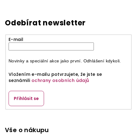
Odebírat newsletter
E-mail
Novinky a speciální akce jako první. Odhlášení kdykoli.
Vložením e-mailu potvrzujete, že jste se
seznámili
ochrany osobních údajů
Přihlásit se
Z
á
p
Vše o nákupu