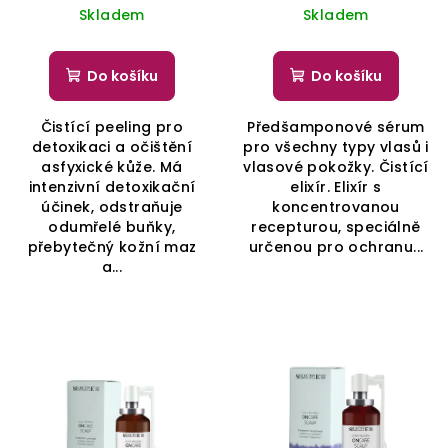
cena:
cena:
Skladem
Skladem
Do košíku
Do košíku
Čistící peeling pro
Předšamponové sérum
detoxikaci a očištění
pro všechny typy vlasů i
asfyxické kůže. Má
vlasové pokožky. Čistící
intenzivní detoxikační
elixír. Elixír s
účinek, odstraňuje
koncentrovanou
odumřelé buňky,
recepturou, speciálně
přebytečný kožní maz
určenou pro ochranu...
a...