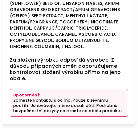
(SUNFLOWER) SEED OIL UNSAPONIFIABLES, APIUM
GRAVEOLENS SEED EXTRACT/APIUM GRAVEOLENS
(CELERY) SEED EXTRACT, MENTHYL LACTATE,
PARFUM/FRAGRANCE, TOCOPHERYL NICOTINATE,
MENTHOL, CAPRYLIC/CAPRIC TRIGLYCERIDE,
OCTYLDODECANOL, CARAMEL, ASCORBIC ACID,
PROPYLENE GLYCOL, SODIUM METABISULFITE,
LIMONENE, COUMARIN, LINALOOL.
Za složení výrobku odpovídá výrobce. Z
důvodu případných změn doporučujeme
kontrolovat složení výrobku přímo na jeho
obale.
Upozornění:
Zamezte kontaktu s očima. Pouze k zevnímu
použití. Uchovávejte mimo dosah dětí. Podrobné
bezpečnostní pokyny naleznete na obalu produktu.