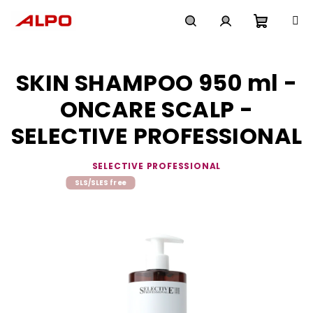
Přejít
na
obsah
Nákupn
Hledat
Přihlášení
SKIN SHAMPOO 950 ml -
košík
ONCARE SCALP -
SELECTIVE PROFESSIONAL
SELECTIVE PROFESSIONAL
SLS/SLES free