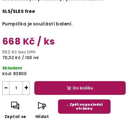
SLS/SLES free
Pumpička je součástí balení.
668 Kč
/ ks
552 Kč bez DPH
Měrná
70,32 Kč / 100 ml
cena:
Skladem
Kód:
83800
−
+
Do košíku
← Zpět na poslední
stránku
Zeptat se
Hlídat