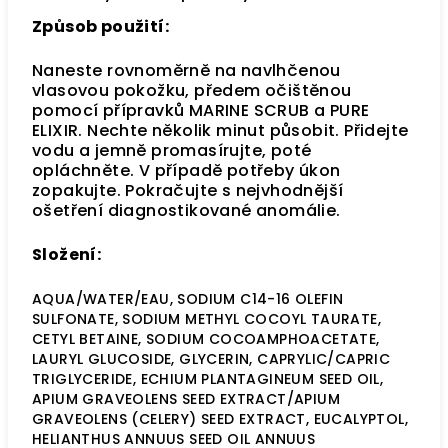
Způsob použití:
Naneste rovnoměrně na navlhčenou
vlasovou pokožku, předem očištěnou
pomocí přípravků MARINE SCRUB a PURE
ELIXIR.
Nechte několik minut působit.
Přidejte
vodu a jemně promasírujte, poté
opláchněte. V případě potřeby úkon
zopakujte.
Pokračujte s nejvhodnější
ošetření diagnostikované anomálie.
Složení:
AQUA/WATER/EAU, SODIUM C14-16 OLEFIN
SULFONATE, SODIUM METHYL COCOYL TAURATE,
CETYL BETAINE, SODIUM COCOAMPHOACETATE,
LAURYL GLUCOSIDE, GLYCERIN, CAPRYLIC/CAPRIC
TRIGLYCERIDE, ECHIUM PLANTAGINEUM SEED OIL,
APIUM GRAVEOLENS SEED EXTRACT/APIUM
GRAVEOLENS (CELERY) SEED EXTRACT, EUCALYPTOL,
HELIANTHUS ANNUUS SEED OIL ANNUUS