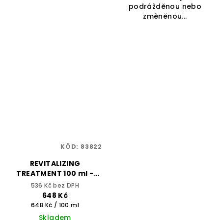
podrážděnou nebo
změněnou...
KÓD:
83822
REVITALIZING
TREATMENT 100 ml -
ONCARE SCALP -
536 Kč bez DPH
SELECTIVE
648 Kč
PROFESSIONAL
Měrná
648 Kč / 100 ml
cena:
Skladem