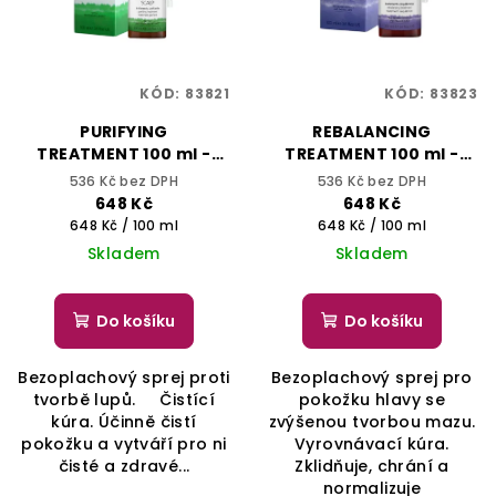
KÓD:
83821
KÓD:
83823
PURIFYING
REBALANCING
TREATMENT 100 ml -
TREATMENT 100 ml -
ONCARE SCALP -
ONCARE SCALP -
536 Kč bez DPH
536 Kč bez DPH
SELECTIVE
SELECTIVE
648 Kč
648 Kč
PROFESSIONAL
PROFESSIONAL
Měrná
Měrná
648 Kč / 100 ml
648 Kč / 100 ml
cena:
cena:
Skladem
Skladem
Do košíku
Do košíku
Bezoplachový sprej proti
Bezoplachový sprej pro
tvorbě lupů. Čistící
pokožku hlavy se
kúra. Účinně čistí
zvýšenou tvorbou mazu.
pokožku a vytváří pro ni
Vyrovnávací kúra.
čisté a zdravé...
Zklidňuje, chrání a
normalizuje