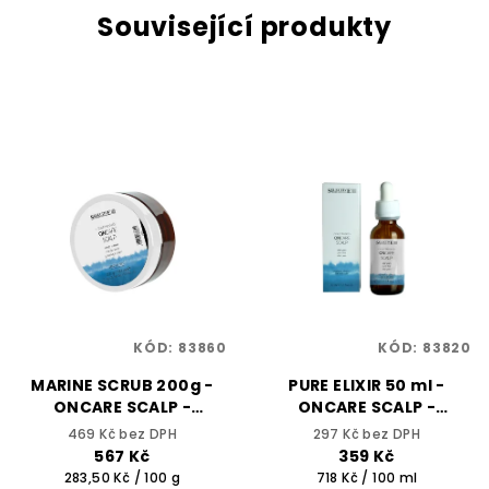
Související produkty
KÓD:
83860
KÓD:
83820
MARINE SCRUB 200g -
PURE ELIXIR 50 ml -
ONCARE SCALP -
ONCARE SCALP -
SELECTIVE
SELECTIVE
469 Kč bez DPH
297 Kč bez DPH
PROFESSIONAL
PROFESSIONAL
567 Kč
359 Kč
Měrná
Měrná
283,50 Kč / 100 g
718 Kč / 100 ml