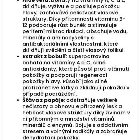
Aloe vera:
bohatý na vitamíny A, C a E,
zklidňuje, vyživuje a posiluje pokožku
hlavy, zachovává celistvost vlasové
struktury. Díky přítomnosti vitaminu B-
12 podporuje růst buněk a stimuluje
periferní mikrocirkulaci. Obsahuje vodu,
minerály a aminokyseliny s
antibakteriálními vlastnostmi, které
zklidňují svědění a čistí vlasový folikul.
Extrakt z bobulí:
superpotravina
bohatá na vitamíny A a C, silné
antioxidanty, které působí proti stárnutí
pokožky a podporují regeneraci
pokožky hlavy. Působí jako silné
protizánětlivé látky a zklidňují pokožku v
případě podráždění.
Šťáva z papáje:
odstraňuje veškeré
nečistoty a obnovuje přirozený lesk a
hebkost vlasové struktury díky živinám v
ní přítomným a množství vitamínů,
minerálů a enzymů. Bojuje s oxidativním
stresem a volnými radikály a zabraňuje
dehydrataci pokožky.