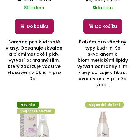
cena:
cena:
Skladem
Skladem
Do košíku
Do košíku
Šampon pro kudrnaté
Balzám pro všechny
vlasy. Obsahuje skvalan
typy kudrlin. Se
a biomimetické lipidy,
skvalanem a
vytváří ochranný film,
biomimetickými lipidy
který zadržuje vodu ve
vytváří ochranný film,
vlasovém vláknu – pro
který udržuje vlhkost
3×...
uvnitř vlasu – pro 3×
více...
Novinka
Veganské složení
Veganské složení