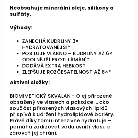
Neobsahuje minerální oleje, silikony a
sulfáty.
Výhody:
ZANECHÁ KUDRLINY 3×
HYDRATOVANĚJŠÍ*
POSILUJE VLÁKNO – KUDRLINY AŽ 6×
ODOLNĚJŠÍ PROTI LÁMÁNÍ*
DODÁVÁ EXTRA HEBKOST
ZLEPŠUJE ROZČESATELNOST AŽ 8×*
Aktivní složky:
BIOMIMETICKÝ SKVALAN - O
lej přirozeně
obsažený ve vlasech a pokožce.
Jako
součást přirozených vlasových lipidů
přispívá k udržení hydrolipidové bariéry.
Právě díky tomu intenzivně hydratuje –
pomáhá zadržovat vodu uvnitř vlasu a
zároveň jej chrání.