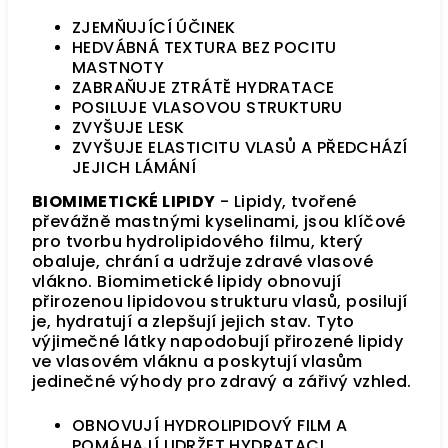
ZJEMŇUJÍCÍ ÚČINEK
HEDVÁBNÁ TEXTURA BEZ POCITU
MASTNOTY
ZABRAŇUJE ZTRÁTĚ HYDRATACE
POSILUJE VLASOVOU STRUKTURU
ZVYŠUJE LESK
ZVYŠUJE ELASTICITU VLASŮ A PŘEDCHÁZÍ
JEJICH LÁMÁNÍ
BIOMIMETICKÉ LIPIDY
-
Lipidy, tvořené
převážně mastnými kyselinami, jsou klíčové
pro tvorbu hydrolipidového filmu, který
obaluje, chrání a udržuje zdravé vlasové
vlákno. Biomimetické lipidy obnovují
přirozenou lipidovou strukturu vlasů, posilují
je, hydratují a zlepšují jejich stav.
Tyto
výjimečné látky napodobují přirozené lipidy
ve vlasovém vláknu a poskytují vlasům
jedinečné výhody pro zdravý a zářivý vzhled.
OBNOVUJÍ HYDROLIPIDOVÝ FILM A
POMÁHAJÍ UDRŽET HYDRATACI