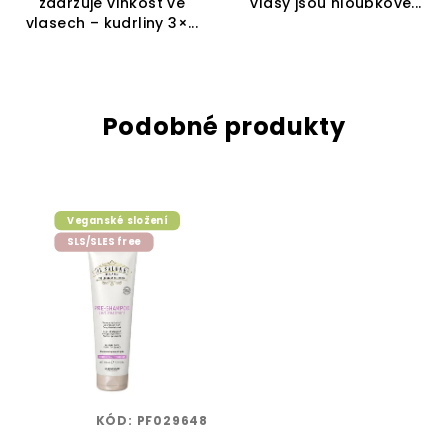
zadržuje vlhkost ve
vlasy jsou hloubkově...
vlasech – kudrliny 3×...
Podobné produkty
Veganské složení
SLS/SLES free
KÓD:
PF029648