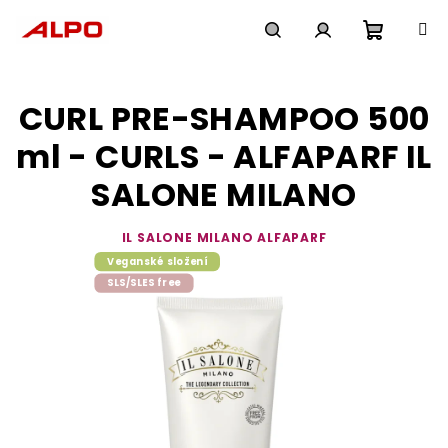
Přejít
na
obsah
Nákupn
Hledat
Přihlášení
CURL PRE-SHAMPOO 500
košík
ml - CURLS - ALFAPARF IL
SALONE MILANO
IL SALONE MILANO ALFAPARF
Veganské složení
SLS/SLES free