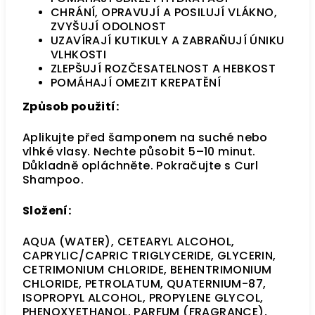
CHRÁNÍ, OPRAVUJÍ A POSILUJÍ VLÁKNO,
ZVYŠUJÍ ODOLNOST
UZAVÍRAJÍ KUTIKULY A ZABRAŇUJÍ ÚNIKU
VLHKOSTI
ZLEPŠUJÍ ROZČESATELNOST A HEBKOST
POMÁHAJÍ OMEZIT KREPATĚNÍ
Způsob použití:
Aplikujte před šamponem na suché nebo
vlhké vlasy. Nechte působit 5–10 minut.
Důkladně opláchněte. Pokračujte s Curl
Shampoo.
Složení:
AQUA (WATER), CETEARYL ALCOHOL,
CAPRYLIC/CAPRIC TRIGLYCERIDE, GLYCERIN,
CETRIMONIUM CHLORIDE, BEHENTRIMONIUM
CHLORIDE, PETROLATUM, QUATERNIUM-87,
ISOPROPYL ALCOHOL, PROPYLENE GLYCOL,
PHENOXYETHANOL, PARFUM (FRAGRANCE),