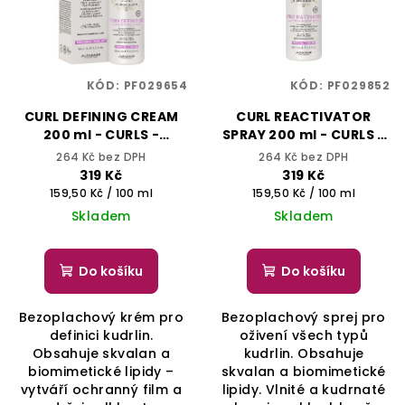
KÓD:
PF029654
KÓD:
PF029852
CURL DEFINING CREAM
CURL REACTIVATOR
200 ml - CURLS -
SPRAY 200 ml - CURLS -
ALFAPARF IL SALONE
ALFAPARF IL SALONE
264 Kč bez DPH
264 Kč bez DPH
MILANO
MILANO
319 Kč
319 Kč
Měrná
Měrná
159,50 Kč / 100 ml
159,50 Kč / 100 ml
cena:
cena:
Skladem
Skladem
Do košíku
Do košíku
Bezoplachový krém pro
Bezoplachový sprej pro
definici kudrlin.
oživení všech typů
Obsahuje skvalan a
kudrlin. Obsahuje
biomimetické lipidy –
skvalan a biomimetické
vytváří ochranný film a
lipidy. Vlnité a kudrnaté