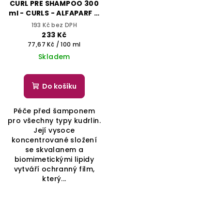
CURL PRE SHAMPOO 300
ml - CURLS - ALFAPARF IL
SALONE MILANO
193 Kč bez DPH
233 Kč
Měrná
77,67 Kč / 100 ml
cena:
Skladem
Do košíku
Péče před šamponem
pro všechny typy kudrlin.
Její vysoce
koncentrované složení
se skvalanem a
biomimetickými lipidy
vytváří ochranný film,
který...