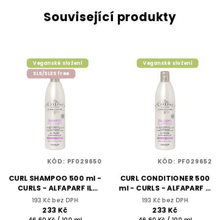
Související produkty
Veganské složení
Veganské složení
SLS/SLES free
KÓD:
PF029650
KÓD:
PF029652
CURL SHAMPOO 500 ml -
CURL CONDITIONER 500
CURLS - ALFAPARF IL
ml - CURLS - ALFAPARF IL
SALONE MILANO
SALONE MILANO
193 Kč bez DPH
193 Kč bez DPH
233 Kč
233 Kč
Měrná
Měrná
46,60 Kč / 100 ml
46,60 Kč / 100 ml