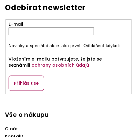
Odebírat newsletter
E-mail
Novinky a speciální akce jako první. Odhlášení kdykoli.
Vložením e-mailu potvrzujete, že jste se
seznámili
ochrany osobních údajů
Přihlásit se
Z
á
p
Vše o nákupu
a
O nás
t
Kontakt