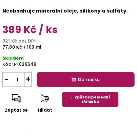
Neobsahuje minerální oleje, silikony a sulfáty.
389 Kč
/ ks
321 Kč bez DPH
Měrná
77,80 Kč / 100 ml
cena:
Skladem
Kód:
PF029649
−
+
Do košíku
← Zpět na poslední
stránku
Zeptat se
Hlídat