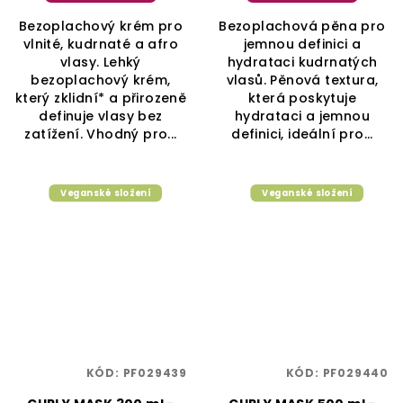
Bezoplachový krém pro
Bezoplachová pěna pro
vlnité, kudrnaté a afro
jemnou definici a
vlasy. Lehký
hydrataci kudrnatých
bezoplachový krém,
vlasů. Pěnová textura,
který zklidní* a přirozeně
která poskytuje
definuje vlasy bez
hydrataci a jemnou
zatížení. Vhodný pro...
definici, ideální pro...
Veganské složení
Veganské složení
KÓD:
PF029439
KÓD:
PF029440