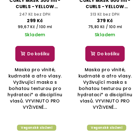
CURLY MASK 300 ml -
CURLY MASK 500 ml -
CURLS - YELLOW
CURLS - YELLOW
PROFESSIONAL
PROFESSIONAL
247 Kč bez DPH
313 Kč bez DPH
299 Kč
379 Kč
Měrná
Měrná
99,67 Kč / 100 ml
75,80 Kč / 100 ml
cena:
cena:
Skladem
Skladem
Do košíku
Do košíku
Maska pro vlnité,
Maska pro vlnité,
kudrnaté a afro vlasy.
kudrnaté a afro vlasy.
Vyživující maska s
Vyživující maska s
bohatou texturou pro
bohatou texturou pro
hydrataci* a disciplínu
hydrataci* a disciplínu
vlasů. VYVINUTO PRO
vlasů. VYVINUTO PRO
VYŽIVENÉ...
VYŽIVENÉ...
Veganské složení
Veganské složení