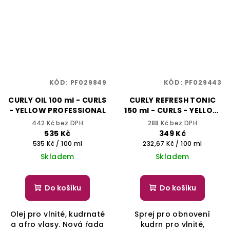
KÓD:
PF029849
KÓD:
PF029443
CURLY OIL 100 ml - CURLS
CURLY REFRESH TONIC
- YELLOW PROFESSIONAL
150 ml - CURLS - YELLOW
PROFESSIONAL
442 Kč bez DPH
288 Kč bez DPH
535 Kč
349 Kč
Měrná
Měrná
535 Kč / 100 ml
232,67 Kč / 100 ml
cena:
cena:
Skladem
Skladem
Do košíku
Do košíku
Olej pro vlnité, kudrnaté
Sprej pro obnovení
a afro vlasy. Nová řada
kudrn pro vlnité,