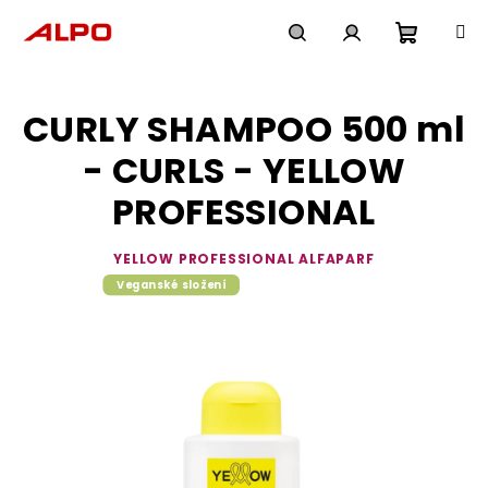
Přejít
na
obsah
Nákupn
Hledat
Přihlášení
CURLY SHAMPOO 500 ml
košík
- CURLS - YELLOW
PROFESSIONAL
YELLOW PROFESSIONAL ALFAPARF
Veganské složení