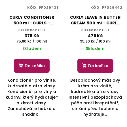
KÓD:
PF029438
KÓD:
PF029442
CURLY CONDITIONER
CURLY LEAVE IN BUTTER
500 ml - CURLS -
CREAM 500 ml - CURLS
YELLOW PROFESSIONAL
YELLOW PROFESSIONAL
313 Kč bez DPH
393 Kč bez DPH
379 Kč
476 Kč
Měrná
Měrná
75,80 Kč / 100 ml
95,20 Kč / 100 ml
cena:
cena:
Skladem
Skladem
Do košíku
Do košíku
Kondicionér pro vlnité,
Bezoplachový máslový
kudrnaté a afro vlasy.
krém pro vlnité,
Kondicionér pro vlny a
kudrnaté a afro vlasy.
kudrny, který hydratuje*
Intenzivní bezoplachová
a zkrotí vlasy.
péče proti krepatění*,
Zanechává je hebké a
chrání před teplem a
snadno...
hydratuje...