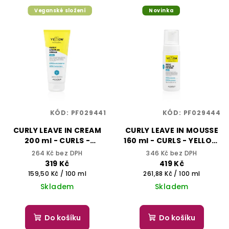
Veganské složení
Novinka
KÓD:
PF029441
KÓD:
PF029444
CURLY LEAVE IN CREAM
CURLY LEAVE IN MOUSSE
200 ml - CURLS -
160 ml - CURLS - YELLOW
YELLOW PROFESSIONAL
PROFESSIONAL
264 Kč bez DPH
346 Kč bez DPH
319 Kč
419 Kč
Měrná
Měrná
159,50 Kč / 100 ml
261,88 Kč / 100 ml
cena:
cena:
Skladem
Skladem
Do košíku
Do košíku