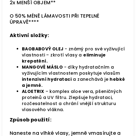
2x MENŠÍ OBJEM**
O 50% MÉNĚ LÁMAVOSTI PŘI TEPELNÉ
ÚPRAVĚ****
Aktivní složky:
BAOBABOVÝ OLEJ
- z
námý pro své vyživující
vlastnosti – zkrotí vlasy a
eliminuje
krepatění.
MANGOVÉ MÁSLO
- d
íky hydratačním a
vyživujícím vlastnostem poskytuje vlasům
intenzivní hydrataci
a zanechává je
hebké
a jemné.
ALOETRIX
– komplex aloe vera, pšeničných
proteinů a UV filtru. Zlepšuje hydrataci,
rozčesatelnost a chrání vnější strukturu
vlasového vlákna.
Způsob použití:
Naneste na vlhké vlasy, jemně vmasírujte a