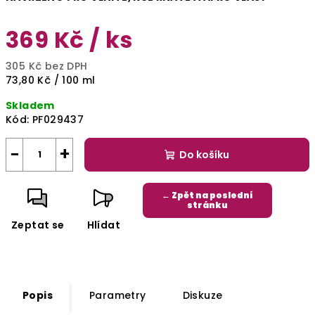
369 Kč
/ ks
305 Kč bez DPH
Měrná
73,80 Kč / 100 ml
cena:
Skladem
Kód:
PF029437
−
+
Do košíku
← Zpět na poslední
stránku
Zeptat se
Hlídat
Popis
Parametry
Diskuze