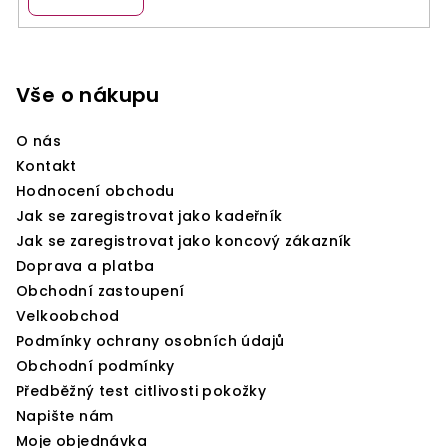
Z
á
p
Vše o nákupu
a
O nás
t
Kontakt
í
Hodnocení obchodu
Jak se zaregistrovat jako kadeřník
Jak se zaregistrovat jako koncový zákazník
Doprava a platba
Obchodní zastoupení
Velkoobchod
Podmínky ochrany osobních údajů
Obchodní podmínky
Předběžný test citlivosti pokožky
Napište nám
Moje objednávka