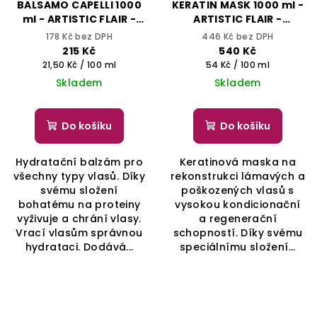
BALSAMO CAPELLI 1000
KERATIN MASK 1000 ml -
ml - ARTISTIC FLAIR -
ARTISTIC FLAIR -
SELECTIVE
SELECTIVE
178 Kč bez DPH
446 Kč bez DPH
PROFESSIONAL
PROFESSIONAL
215 Kč
540 Kč
Měrná
Měrná
21,50 Kč / 100 ml
54 Kč / 100 ml
cena:
cena:
Skladem
Skladem
Do košíku
Do košíku
Hydratační balzám pro
Keratinová maska na
všechny typy vlasů. Díky
rekonstrukci lámavých a
svému složení
poškozených vlasů s
bohatému na proteiny
vysokou kondicionační
vyživuje a chrání vlasy.
a regenerační
Vrací vlasům správnou
schopností. Díky svému
hydrataci. Dodává...
speciálnímu složení...