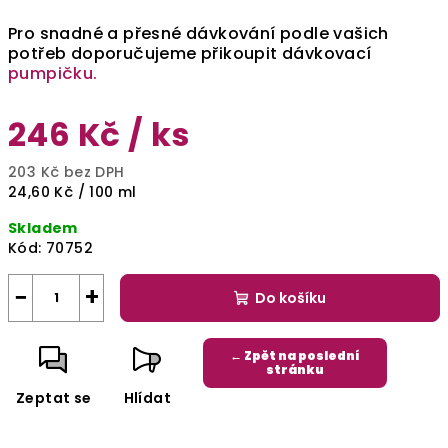
Pro snadné a přesné dávkování podle vašich
potřeb doporučujeme přikoupit dávkovací
pumpičku.
246 Kč
/ ks
203 Kč bez DPH
Měrná
24,60 Kč / 100 ml
cena:
Skladem
Kód:
70752
−
+
Do košíku
← Zpět na poslední
stránku
Zeptat se
Hlídat