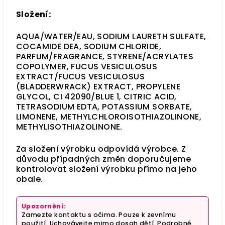
Složení:
AQUA/WATER/EAU, SODIUM LAURETH SULFATE,
COCAMIDE DEA, SODIUM CHLORIDE,
PARFUM/FRAGRANCE, STYRENE/ACRYLATES
COPOLYMER, FUCUS VESICULOSUS
EXTRACT/FUCUS VESICULOSUS
(BLADDERWRACK) EXTRACT, PROPYLENE
GLYCOL, CI 42090/BLUE 1, CITRIC ACID,
TETRASODIUM EDTA, POTASSIUM SORBATE,
LIMONENE, METHYLCHLOROISOTHIAZOLINONE,
METHYLISOTHIAZOLINONE.
Za složení výrobku odpovídá výrobce. Z
důvodu případných změn doporučujeme
kontrolovat složení výrobku přímo na jeho
obale.
Upozornění:
Zamezte kontaktu s očima. Pouze k zevnímu
použití. Uchovávejte mimo dosah dětí. Podrobné