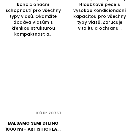
kondicionační
Hloubkové péče s
schopností pro všechny
vysokou kondicionační
typy vlasů. Okamžitě
kapacitou pro všechny
dodává vlasům s
typy vlasů. Zaručuje
křehkou strukturou
vitalitu a ochranu...
kompaktnost a...
KÓD:
70757
BALSAMO SEMI DI LINO
1000 ml - ARTISTIC FLAIR