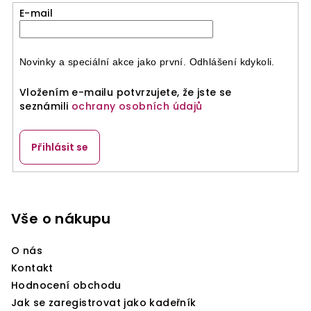
E-mail
Novinky a speciální akce jako první. Odhlášení kdykoli.
Vložením e-mailu potvrzujete, že jste se
seznámili
ochrany osobních údajů
Přihlásit se
Z
á
p
Vše o nákupu
a
O nás
t
Kontakt
í
Hodnocení obchodu
Jak se zaregistrovat jako kadeřník