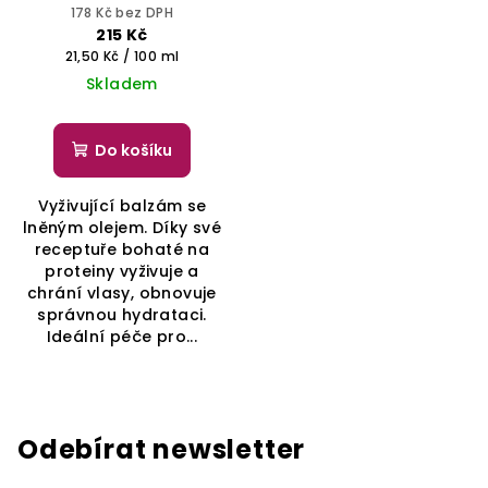
- SELECTIVE
178 Kč bez DPH
PROFESSIONAL
215 Kč
Měrná
21,50 Kč / 100 ml
cena:
Skladem
Do košíku
Vyživující balzám se
lněným olejem. Díky své
receptuře bohaté na
proteiny vyživuje a
chrání vlasy, obnovuje
správnou hydrataci.
Ideální péče pro...
Odebírat newsletter