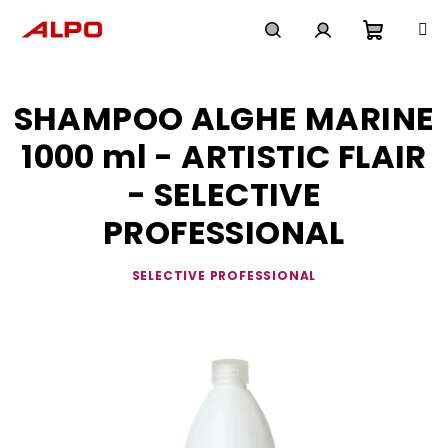
Přejít
na
obsah
Nákupn
Hledat
Přihlášení
SHAMPOO ALGHE MARINE
košík
1000 ml - ARTISTIC FLAIR
- SELECTIVE
PROFESSIONAL
SELECTIVE PROFESSIONAL