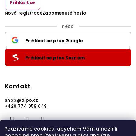
Přihlásit se
Nová registrace
Zapomenuté heslo
nebo
Přihlásit se přes Google
Přihlásit se přes Seznam
Kontakt
shop
@
alpo.cz
+420 774 059 049
Používáme cookies, abychom Vám umožnili
pohodlné prohlížení webu a díky analýze