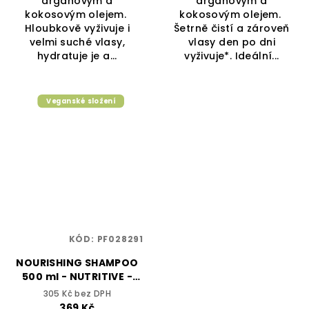
arganovým a
arganovým a
kokosovým olejem.
kokosovým olejem.
Hloubkově vyživuje i
Šetrně čistí a zároveň
velmi suché vlasy,
vlasy den po dni
hydratuje je a...
vyživuje*. Ideální...
Veganské složení
KÓD:
PF028291
NOURISHING SHAMPOO
500 ml - NUTRITIVE -
YELLOW PROFESSIONAL
305 Kč bez DPH
369 Kč