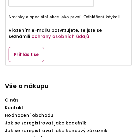
Novinky a speciální akce jako první. Odhlášení kdykoli.
Vložením e-mailu potvrzujete, že jste se
seznámili
ochrany osobních údajů
Přihlásit se
Z
á
p
Vše o nákupu
a
O nás
t
Kontakt
í
Hodnocení obchodu
Jak se zaregistrovat jako kadeřník
Jak se zaregistrovat jako koncový zákazník