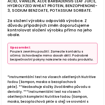
ACID, VANILLIN, ALOE BARBADENSIS LEAF JUICE,
HYDROLYZED WHEAT PROTEIN, BENZOPHENONE-
3, SODIUM BENZOATE, POTASSIUM SORBATE.
Za složení výrobku odpovídá výrobce. Z
důvodu případných změn doporučujeme
kontrolovat složení výrobku přímo na jeho
obale.
Upozornění:
Pouze k zevnímu použití. Zamezte kontaktu s
očima. Uchovávejte mimo dosah dětí. Podrobné
bezpečnostní pokyny naleznete na obalu produktu.
*Instrumentální test na vlasech ošetřených Nutritive
řadou (šampon, maska a bezoplachová
péče).
**Neobsahuje složky živočišného původu a
deriváty.
***Instrumentální test na vlasech
ošetřených kompletní Nutritive řadou (šampon,
maska, bezoplachová péče a olej) ve srovnání s