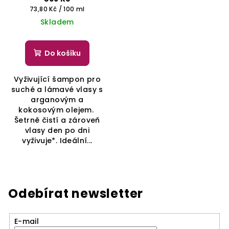
Měrná
73,80 Kč / 100 ml
cena:
Skladem
Do košíku
Vyživující šampon pro
suché a lámavé vlasy s
arganovým a
kokosovým olejem.
Šetrně čistí a zároveň
vlasy den po dni
vyživuje*. Ideální...
Odebírat newsletter
E-mail