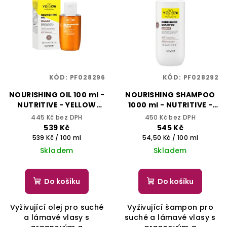
KÓD:
PF028296
KÓD:
PF028292
NOURISHING OIL 100 ml -
NOURISHING SHAMPOO
NUTRITIVE - YELLOW
1000 ml - NUTRITIVE -
PROFESSIONAL
YELLOW PROFESSIONAL
445 Kč bez DPH
450 Kč bez DPH
539 Kč
545 Kč
Měrná
Měrná
539 Kč / 100 ml
54,50 Kč / 100 ml
cena:
cena:
Skladem
Skladem
Do košíku
Do košíku
Vyživující olej pro suché
Vyživující šampon pro
a lámavé vlasy s
suché a lámavé vlasy s