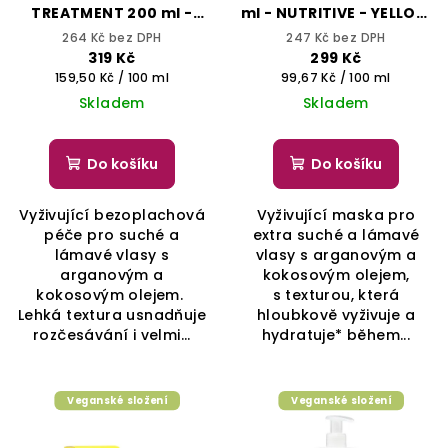
TREATMENT 200 ml -
ml - NUTRITIVE - YELLOW
NUTRITIVE - YELLOW
PROFESSIONAL
264 Kč bez DPH
247 Kč bez DPH
PROFESSIONAL
319 Kč
299 Kč
Měrná
Měrná
159,50 Kč / 100 ml
99,67 Kč / 100 ml
cena:
cena:
Skladem
Skladem
Do košíku
Do košíku
Vyživující bezoplachová
Vyživující maska pro
péče pro suché a
extra suché a lámavé
lámavé vlasy s
vlasy s arganovým a
arganovým a
kokosovým olejem,
kokosovým olejem.
s texturou, která
Lehká textura usnadňuje
hloubkově vyživuje a
rozčesávání i velmi...
hydratuje* během...
Veganské složení
Veganské složení