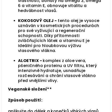
vlastnosti, bohatý na omega 3, omega
6 a vitamin E, obnovuje vitalitu a
hedvábnost vlasů.
KOKOSOVÝ OLEJ -
tento olej je vysoce
uznáván v kosmetických procedurách
pro své vyživující a regenerační
schopnosti. Díky přítomnosti
zvláčňujících látek a vitaminu E je
ideální pro hloubkovou výživu
vlasového vlákna.
ALOETRIX -
komplex z aloe vera,
pšeničného proteinu a UV filtru, který
intenzivně hydratuje, usnadňuje
rozčesávání a chrání vlasové vlákno
před vnějšími vlivy.
Veganské složení**
Způsob použití:
aplikujte do délek a konečků vlhkých vlasů