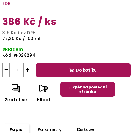
ZDE
386 Kč
/ ks
319 Kč bez DPH
Měrná
77,20 Kč / 100 ml
cena:
Skladem
Kód:
PF028294
−
+
Do košíku
← Zpět na poslední
stránku
Zeptat se
Hlídat
Popis
Parametry
Diskuze