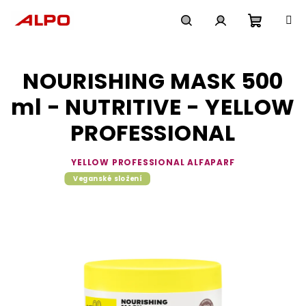
Přejít
na
obsah
Nákupn
Hledat
Přihlášení
NOURISHING MASK 500
košík
ml - NUTRITIVE - YELLOW
PROFESSIONAL
YELLOW PROFESSIONAL ALFAPARF
Veganské složení