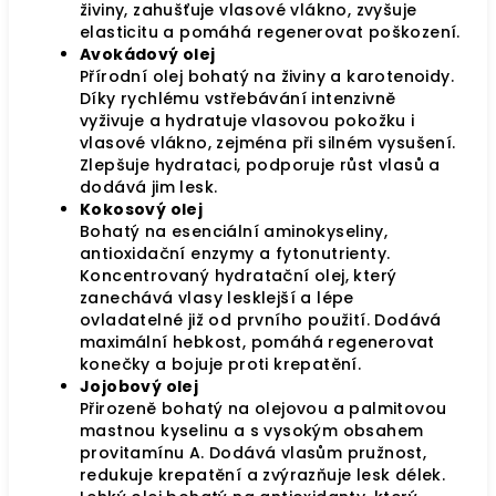
živiny, zahušťuje vlasové vlákno, zvyšuje
elasticitu a pomáhá
regenerovat
poškození.
Avokádový olej
Přírodní olej bohatý na živiny a karotenoidy.
Díky rychlému vstřebávání intenzivně
vyživuje a hydratuje vlasovou pokožku i
vlasové vlákno, zejména při silném vysušení.
Zlepšuje hydrataci, podporuje růst vlasů a
dodává jim lesk.
Kokosový olej
Bohatý na esenciální aminokyseliny,
antioxidační enzymy a fytonutrienty.
Koncentrovaný hydratační olej, který
zanechává vlasy lesklejší a lépe
ovladatelné již od prvního použití. Dodává
maximální hebkost, pomáhá regenerovat
konečky a bojuje proti krepatění.
Jojobový olej
Přirozeně bohatý na olejovou a palmitovou
mastnou kyselinu a s vysokým obsahem
provitamínu A. Dodává vlasům pružnost,
redukuje krepatění a zvýrazňuje lesk délek.