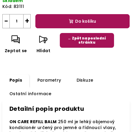
Skladem
Kód:
83111
−
+
Do košíku
← Zpět na poslední
stránku
Zeptat se
Hlídat
Popis
Parametry
Diskuze
Ostatní informace
Detailní popis produktu
ON CARE REFILL BALM
250 ml je lehký objemový
kondicionér určený pro jemné a řídnoucí vlasy,