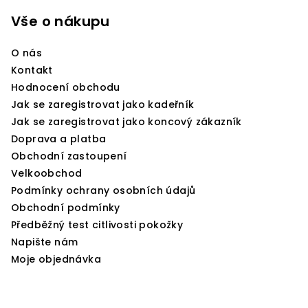
á
p
Vše o nákupu
a
O nás
t
Kontakt
í
Hodnocení obchodu
Jak se zaregistrovat jako kadeřník
Jak se zaregistrovat jako koncový zákazník
Doprava a platba
Obchodní zastoupení
Velkoobchod
Podmínky ochrany osobních údajů
Obchodní podmínky
Předběžný test citlivosti pokožky
Napište nám
Moje objednávka