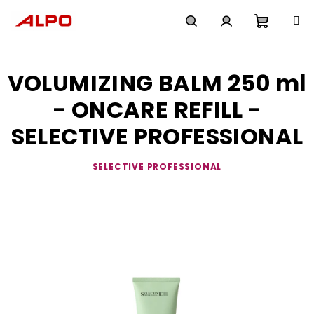
Přejít
na
obsah
Nákupn
Hledat
Přihlášení
VOLUMIZING BALM 250 ml
košík
- ONCARE REFILL -
SELECTIVE PROFESSIONAL
SELECTIVE PROFESSIONAL