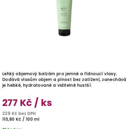
Lehký objemový balzám pro jemné a řídnoucí vlasy.
Dodává vlasům objem a plnost bez zatížení, zanechává
je hebké, hydratované a viditelně hustší.
277 Kč
/ ks
229 Kč bez DPH
Měrná
110,80 Kč / 100 ml
cena: