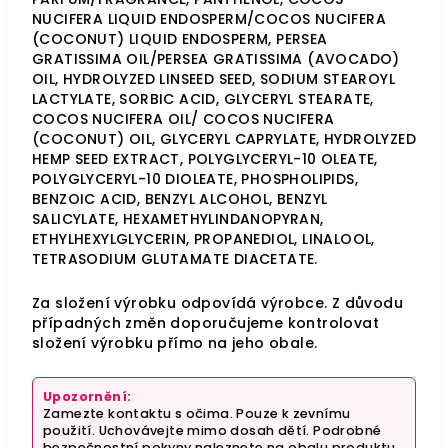
NUCIFERA LIQUID ENDOSPERM/COCOS NUCIFERA
(COCONUT) LIQUID ENDOSPERM, PERSEA
GRATISSIMA OIL/PERSEA GRATISSIMA (AVOCADO)
OIL, HYDROLYZED LINSEED SEED, SODIUM STEAROYL
LACTYLATE, SORBIC ACID, GLYCERYL STEARATE,
COCOS NUCIFERA OIL/ COCOS NUCIFERA
(COCONUT) OIL, GLYCERYL CAPRYLATE, HYDROLYZED
HEMP SEED EXTRACT, POLYGLYCERYL-10 OLEATE,
POLYGLYCERYL-10 DIOLEATE, PHOSPHOLIPIDS,
BENZOIC ACID, BENZYL ALCOHOL, BENZYL
SALICYLATE, HEXAMETHYLINDANOPYRAN,
ETHYLHEXYLGLYCERIN, PROPANEDIOL, LINALOOL,
TETRASODIUM GLUTAMATE DIACETATE.
Za složení výrobku odpovídá výrobce. Z důvodu
případných změn doporučujeme kontrolovat
složení výrobku přímo na jeho obale.
Upozornění:
Zamezte kontaktu s očima. Pouze k zevnímu
použití. Uchovávejte mimo dosah dětí. Podrobné
bezpečnostní pokyny naleznete na obalu produktu.