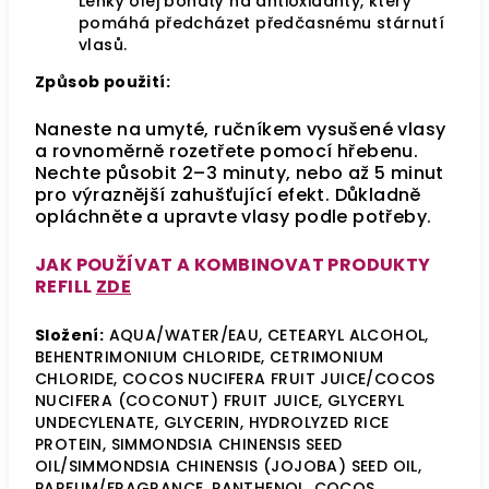
Lehký olej bohatý na antioxidanty, který
pomáhá předcházet předčasnému stárnutí
vlasů.
Způsob použití:
Naneste na umyté, ručníkem vysušené vlasy
a rovnoměrně rozetřete pomocí hřebenu.
Nechte působit 2–3 minuty, nebo až 5 minut
pro výraznější zahušťující efekt. Důkladně
opláchněte a upravte vlasy podle potřeby.
JAK POUŽÍVAT A KOMBINOVAT PRODUKTY
REFILL
ZDE
Složení:
AQUA/WATER/EAU, CETEARYL ALCOHOL,
BEHENTRIMONIUM CHLORIDE, CETRIMONIUM
CHLORIDE, COCOS NUCIFERA FRUIT JUICE/COCOS
NUCIFERA (COCONUT) FRUIT JUICE, GLYCERYL
UNDECYLENATE, GLYCERIN, HYDROLYZED RICE
PROTEIN, SIMMONDSIA CHINENSIS SEED
OIL/SIMMONDSIA CHINENSIS (JOJOBA) SEED OIL,
PARFUM/FRAGRANCE, PANTHENOL, COCOS