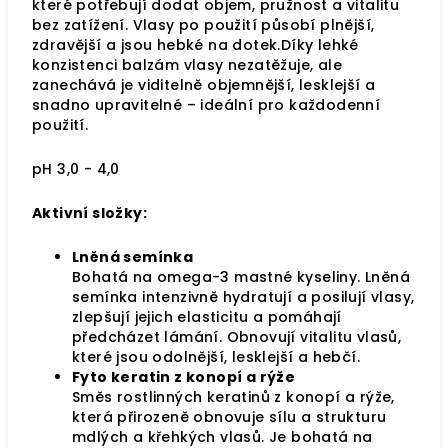
které potřebují dodat objem, pružnost a vitalitu
bez zatížení. Vlasy po použití působí plnější,
zdravější a jsou hebké na dotek.Díky lehké
konzistenci balzám vlasy nezatěžuje, ale
zanechává je viditelně objemnější, lesklejší a
snadno upravitelné – ideální pro každodenní
použití.
pH 3,0 - 4,0
Aktivní složky:
Lněná semínka
Bohatá na omega-3 mastné kyseliny. Lněná
semínka intenzivně hydratují a posilují vlasy,
zlepšují jejich elasticitu a pomáhají
předcházet lámání. Obnovují vitalitu vlasů,
které jsou odolnější, lesklejší a hebčí.
Fyto keratin z konopí a rýže
Směs rostlinných keratinů z konopí a rýže,
která přirozeně obnovuje sílu a strukturu
mdlých a křehkých vlasů. Je bohatá na