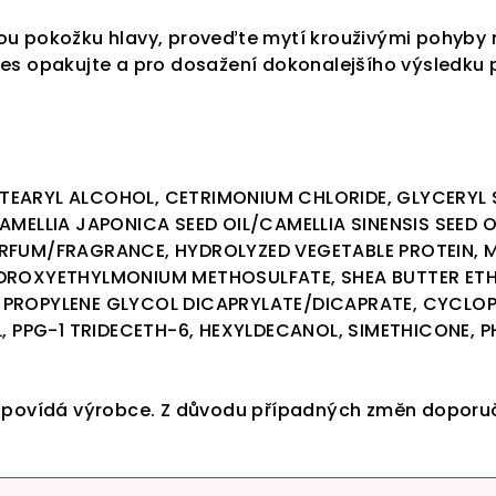
u pokožku hlavy, proveďte mytí krouživými pohyby m
es opakujte a pro dosažení dokonalejšího výsledku p
TEARYL ALCOHOL, CETRIMONIUM CHLORIDE, GLYCERYL
AMELLIA JAPONICA SEED OIL/CAMELLIA SINENSIS SEED 
RFUM/FRAGRANCE, HYDROLYZED VEGETABLE PROTEIN, MA
DROXYETHYLMONIUM METHOSULFATE, SHEA BUTTER ETHY
PROPYLENE GLYCOL DICAPRYLATE/DICAPRATE, CYCLOPE
OL, PPG-1 TRIDECETH-6, HEXYLDECANOL, SIMETHICONE
dpovídá výrobce. Z důvodu případných změn doporuč