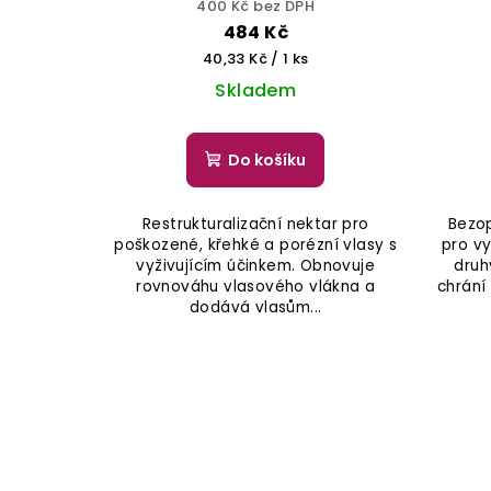
400 Kč bez DPH
484 Kč
Měrná
40,33 Kč / 1 ks
cena:
Skladem
Do košíku
Restrukturalizační nektar pro
Bezop
poškozené, křehké a porézní vlasy s
pro vy
vyživujícím účinkem. Obnovuje
druh
rovnováhu vlasového vlákna a
chrání
dodává vlasům...