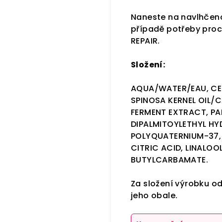
Naneste na navlhčeno
případě potřeby proc
REPAIR.
Složení:
AQUA/WATER/EAU, CE
SPINOSA KERNEL OIL/C
FERMENT EXTRACT, PA
DIPALMITOYLETHYL HY
POLYQUATERNIUM-37, 
CITRIC ACID, LINALO
BUTYLCARBAMATE.
Za složení výrobku o
jeho obale.