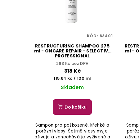
KÓD:
83401
RESTRUCTURING SHAMPOO 275
REST
ml - ONCARE REPAIR - SELECTIVE
ml - 
PROFESSIONAL
263 Kč bez DPH
318 Kč
Měrná
115,64 Kč / 100 ml
cena:
Skladem
Do košíku
Šampon pro poškozené, křehké a
Šampo
porézní vlasy. Šetrně vlasy myje,
poréz
oživuje a zanechává je vyživené a
oživuj