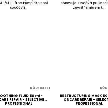
 SLS/SLES free Pumpička není
obnovuje. Dodává pružnost 
součástí...
zevnitř směrem k...
KÓD:
83431
KÓD
OOTHING FLUID 50 ml -
RESTRUCTURING MASK 500
ARE REPAIR - SELECTIVE
ONCARE REPAIR - SELEC
PROFESSIONAL
PROFESSIONAL