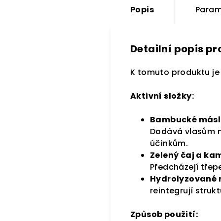
Popis
Param
Detailní popis p
K tomuto produktu je
Aktivní složky:
Bambucké másl
Dodává vlasům n
účinkům.
Zelený čaj a kam
Předcházejí třep
Hydrolyzované r
reintegrují strukt
Způsob použití: