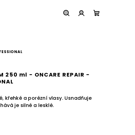
Hledat
Přihlášení
Nákupní
košík
OFESSIONAL
 250 ml - ONCARE REPAIR -
ONAL
, křehké a porézní vlasy.
Usnadňuje
ává je silné a lesklé.