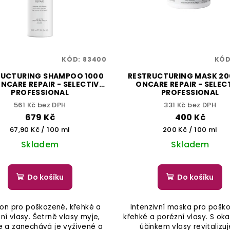
KÓD:
83400
KÓ
RUCTURING SHAMPOO 1000
RESTRUCTURING MASK 200
ONCARE REPAIR - SELECTIVE
ONCARE REPAIR - SELEC
PROFESSIONAL
PROFESSIONAL
561 Kč bez DPH
331 Kč bez DPH
679 Kč
400 Kč
Měrná
Měrná
67,90 Kč / 100 ml
200 Kč / 100 ml
cena:
cena:
Skladem
Skladem
Do košíku
Do košíku
n pro poškozené, křehké a
Intenzivní maska pro pošk
ní vlasy. Šetrně vlasy myje,
křehké a porézní vlasy. S o
e a zanechává je vyživené a
účinkem vlasy revitalizuj