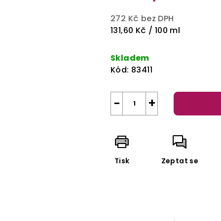
272 Kč bez DPH
Měrná
131,60 Kč / 100 ml
cena:
Skladem
Kód:
83411
−
+
Tisk
Zeptat se