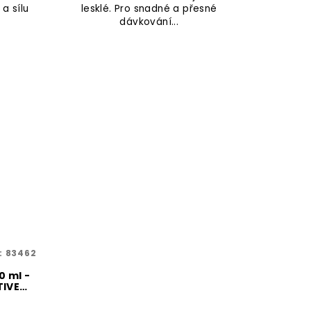
a sílu
lesklé. Pro snadné a přesné
dávkování...
:
83462
 ml -
TIVE