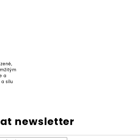
ozené,
kamžitým
e a
a sílu
at newsletter