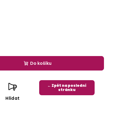
Do košíku
← Zpět na poslední
stránku
Hlídat