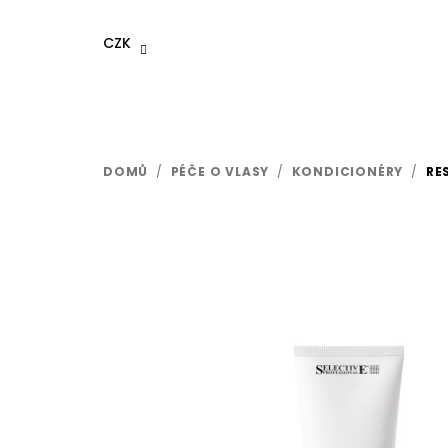
Přejít
na
CZK
obsah
DOMŮ
/
PÉČE O VLASY
/
KONDICIONÉRY
/
RE