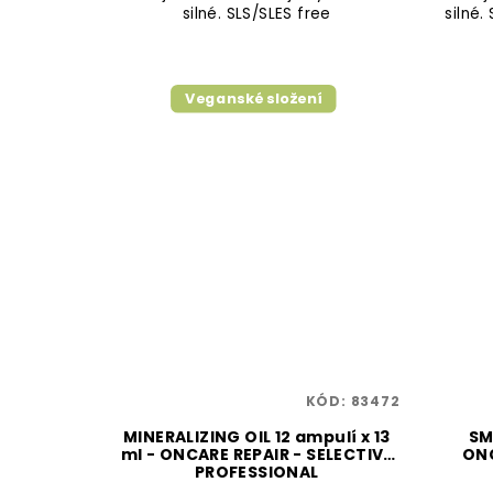
silné. SLS/SLES free
silné.
Veganské složení
KÓD:
83472
MINERALIZING OIL 12 ampulí x 13
SM
ml - ONCARE REPAIR - SELECTIVE
ONC
PROFESSIONAL