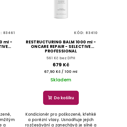
D:
83461
KÓD:
83410
 ml -
RESTRUCTURING BALM 1000 ml -
TIVE
ONCARE REPAIR - SELECTIVE
PROFESSIONAL
561 Kč bez DPH
679 Kč
Měrná
67,90 Kč / 100 ml
cena:
Skladem
Do košíku
ozené,
Kondicionér pro poškozené, křehké
kamžitým
a porézní vlasy. Usnadňuje jejich
e a
rozčesávání a zanechává je silné a