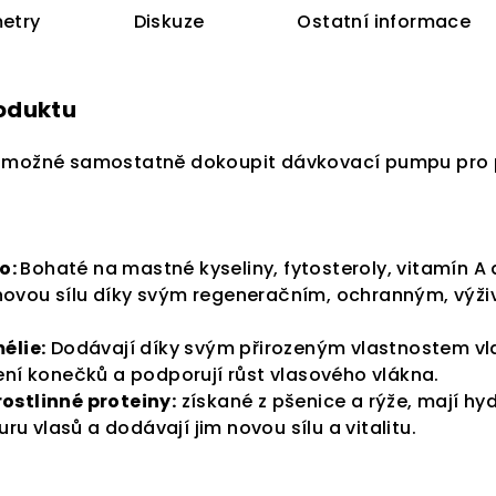
etry
Diskuze
Ostatní informace
roduktu
 možné samostatně dokoupit dávkovací pumpu pro po
o:
Bohaté na mastné kyseliny, fytosteroly, vitamín A
ovou sílu díky svým regeneračním, ochranným, výži
élie:
Dodávají díky svým přirozeným vlastnostem vla
ení konečků a podporují růst vlasového vlákna.
ostlinné proteiny:
získané z pšenice a rýže, mají hyd
uru vlasů a dodávají jim novou sílu a vitalitu.