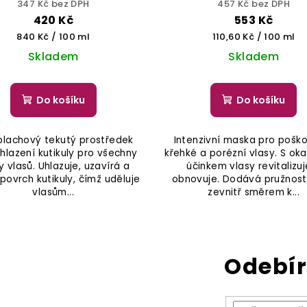
347 Kč bez DPH
457 Kč bez DPH
420 Kč
553 Kč
Měrná
Měrná
840 Kč / 100 ml
110,60 Kč / 100 ml
cena:
cena:
Skladem
Skladem
Do košíku
Do košíku
lachový tekutý prostředek
Intenzivní maska pro pošk
hlazení kutikuly pro všechny
křehké a porézní vlasy. S o
y vlasů. Uhlazuje, uzavírá a
účinkem vlasy revitalizuj
 povrch kutikuly, čímž uděluje
obnovuje. Dodává pružnost 
vlasům...
zevnitř směrem k...
Odebír