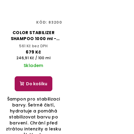
KÓD:
83200
COLOR STABILIZER
SHAMPOO 1000 ml -
ONCARE COLOR BLOCK -
561 Kč bez DPH
SELECTIVE
679 Kč
PROFESSIONAL
Měrná
246,91 Kč / 100 ml
cena:
Skladem
Do košíku
Šampon pro stabilizaci
barvy. Šetrně čistí,
hydratuje a pomáhá
stabilizovat barvu po
barvení. Chrání před
ztrátou intenzity a lesku