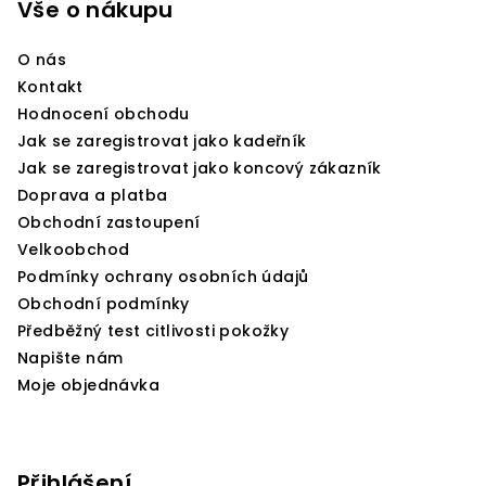
p
Vše o nákupu
a
O nás
t
Kontakt
í
Hodnocení obchodu
Jak se zaregistrovat jako kadeřník
Jak se zaregistrovat jako koncový zákazník
Doprava a platba
Obchodní zastoupení
Velkoobchod
Podmínky ochrany osobních údajů
Obchodní podmínky
Předběžný test citlivosti pokožky
Napište nám
Moje objednávka
Přihlášení