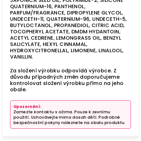
JAPONICA SEED OIL, POLYAMIDE-2, SILICONE
QUATERNIUM-16, PANTHENOL,
PARFUM/FRAGRANCE, DIPROPYLENE GLYCOL,
UNDECETH-11, QUATERNIUM-96, UNDECETH-5,
BUTYLOCTANOL, PROPANEDIOL, CITRIC ACID,
TOCOPHERYL ACETATE, DMDM HYDANTOIN,
ACETYL CEDRENE, LEMONGRASS OIL, BENZYL
SALICYLATE, HEXYL CINNAMAL,
HYDROXYCITRONELLAL, LIMONENE, LINALOOL,
VANILLIN.
Za složení výrobku odpovídá výrobce. Z
důvodu případných změn doporučujeme
kontrolovat složení výrobku přímo na jeho
obale.
Upozornění:
Zamezte kontaktu s očima. Pouze k zevnímu
použití. Uchovávejte mimo dosah dětí. Podrobné
bezpečnostní pokyny naleznete na obalu produktu.