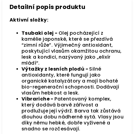
Detailní popis produktu
Aktivní složky:
Tsubaki olej -
Olej pocházející z
kamélie japonské, které se přezdívá
“zimní růže”. Výjimečný antioxidant,
poskytující vlasům okamžitou ochranu,
lesk a kondici, nazývaný jako „elixír
mládí“.
Výtažky z lesních plodů -
Silné
antioxidanty, které fungují jako
organické katalyzátory a mají bohaté
bio-regenerační schopnosti. Dodávají
vlasům hebkost a lesk.
Vibrariche -
Patentovaný komplex,
který dodává barvě zářivost a
prodlužuje její výdrž. Barva tak zůstává
dlouhou dobu nádherně sytá. Vlasy jsou
díky němu hebké, dobře vyživené a
snadno se rozčesávají.