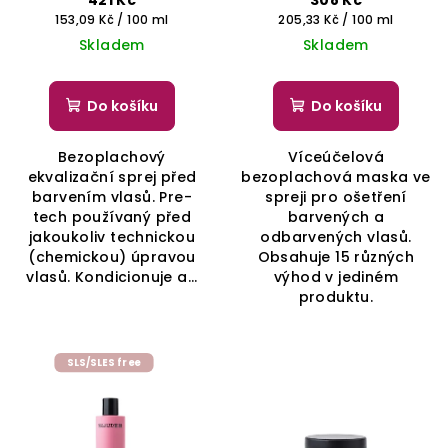
421 Kč
308 Kč
PROFESSIONAL
Měrná
Měrná
153,09 Kč / 100 ml
205,33 Kč / 100 ml
cena:
cena:
Skladem
Skladem
Do košíku
Do košíku
Bezoplachový
Víceúčelová
ekvalizační sprej před
bezoplachová maska ve
barvením vlasů. Pre-
spreji pro ošetření
tech používaný před
barvených a
jakoukoliv technickou
odbarvených vlasů.
(chemickou) úpravou
Obsahuje 15 různých
vlasů. Kondicionuje a...
výhod v jediném
produktu.
SLS/SLES free