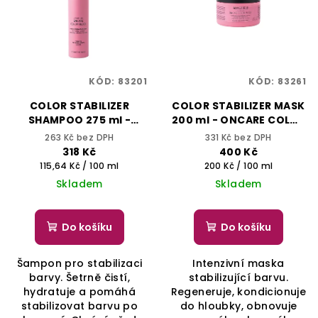
KÓD:
83201
KÓD:
83261
COLOR STABILIZER
COLOR STABILIZER MASK
SHAMPOO 275 ml -
200 ml - ONCARE COLOR
ONCARE COLOR BLOCK -
BLOCK - SELECTIVE
263 Kč bez DPH
331 Kč bez DPH
SELECTIVE
PROFESSIONAL
318 Kč
400 Kč
PROFESSIONAL
Měrná
Měrná
115,64 Kč / 100 ml
200 Kč / 100 ml
cena:
cena:
Skladem
Skladem
Do košíku
Do košíku
Šampon pro stabilizaci
Intenzivní maska
barvy. Šetrně čistí,
stabilizující barvu.
hydratuje a pomáhá
Regeneruje, kondicionuje
stabilizovat barvu po
do hloubky, obnovuje