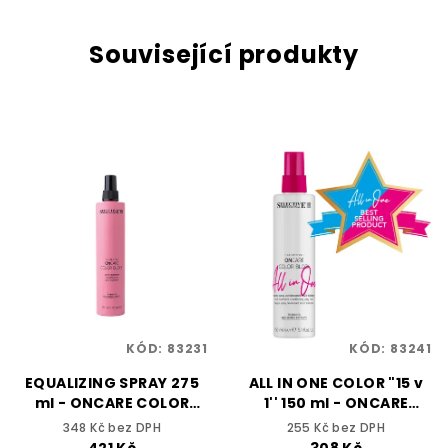
Související produkty
KÓD:
83231
KÓD:
83241
EQUALIZING SPRAY 275
ALL IN ONE COLOR "15 v
ml - ONCARE COLOR
1'' 150 ml - ONCARE
BLOCK - SELECTIVE
COLOR BLOCK -
348 Kč bez DPH
255 Kč bez DPH
PROFESSIONAL
SELECTIVE