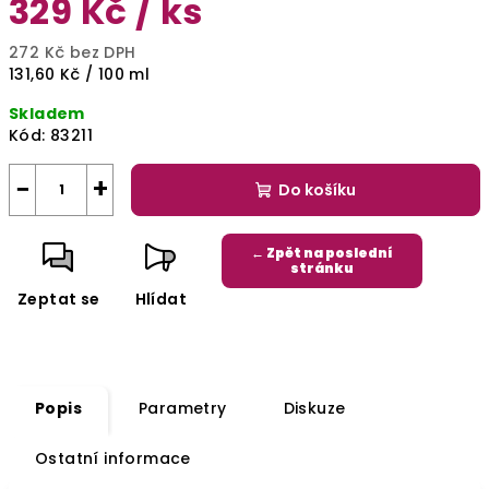
329 Kč
/ ks
272 Kč bez DPH
Měrná
131,60 Kč / 100 ml
cena:
Skladem
Kód:
83211
−
+
Do košíku
← Zpět na poslední
stránku
Zeptat se
Hlídat
Popis
Parametry
Diskuze
Ostatní informace