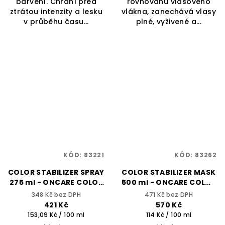
barvení. Chrání před
rovnováhu vlasového
ztrátou intenzity a lesku
vlákna, zanechává vlasy
v průběhu času...
plné, vyživené a...
KÓD:
83221
KÓD:
83262
COLOR STABILIZER SPRAY
COLOR STABILIZER MASK
275 ml - ONCARE COLOR
500 ml - ONCARE COLOR
BLOCK - SELECTIVE
BLOCK - SELECTIVE
348 Kč bez DPH
471 Kč bez DPH
PROFESSIONAL
PROFESSIONAL
421 Kč
570 Kč
Měrná
Měrná
153,09 Kč / 100 ml
114 Kč / 100 ml
cena:
cena: