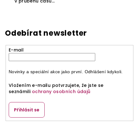
v průběhu času...
Odebírat newsletter
E-mail
Novinky a speciální akce jako první. Odhlášení kdykoli.
Vložením e-mailu potvrzujete, že jste se
seznámili
ochrany osobních údajů
Přihlásit se
Z
á