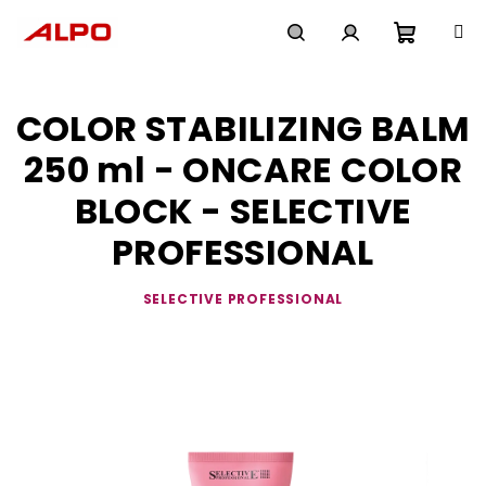
Přejít
na
obsah
Nákupn
Hledat
Přihlášení
COLOR STABILIZING BALM
košík
250 ml - ONCARE COLOR
BLOCK - SELECTIVE
PROFESSIONAL
SELECTIVE PROFESSIONAL