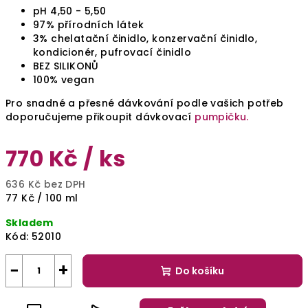
pH 4,50 - 5,50
97% přírodních látek
3% chelatační činidlo, konzervační činidlo,
kondicionér, pufrovací činidlo
BEZ SILIKONŮ
100% vegan
Pro snadné a přesné dávkování podle vašich potřeb
doporučujeme přikoupit dávkovací
pumpičku.
770 Kč
/ ks
636 Kč bez DPH
Měrná
77 Kč / 100 ml
cena:
Skladem
Kód:
52010
−
+
Do košíku