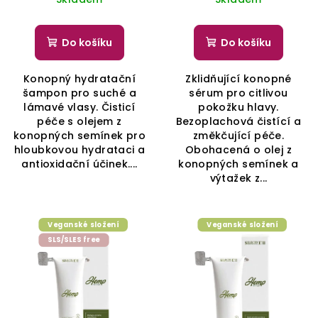
Do košíku
Do košíku
Konopný hydratační
Zklidňující konopné
šampon pro suché a
sérum pro citlivou
lámavé vlasy. Čisticí
pokožku hlavy.
péče s olejem z
Bezoplachová čistící a
konopných semínek pro
změkčující péče.
hloubkovou hydrataci a
Obohacená o olej z
antioxidační účinek....
konopných semínek a
výtažek z...
Veganské složení
Veganské složení
SLS/SLES free