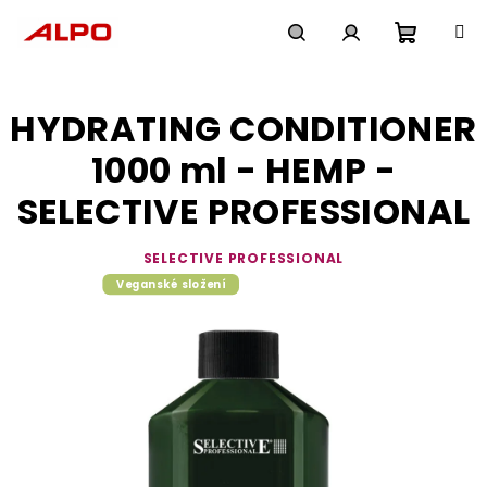
Přejít
na
obsah
Nákupn
Hledat
Přihlášení
HYDRATING CONDITIONER
košík
1000 ml - HEMP -
SELECTIVE PROFESSIONAL
SELECTIVE PROFESSIONAL
Veganské složení