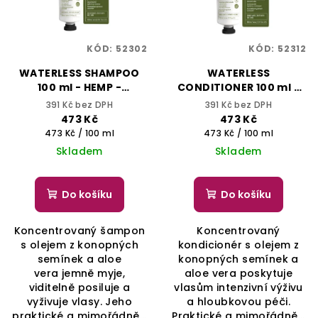
KÓD:
52302
KÓD:
52312
WATERLESS SHAMPOO
WATERLESS
100 ml - HEMP -
CONDITIONER 100 ml -
SELECTIVE
HEMP - SELECTIVE
391 Kč bez DPH
391 Kč bez DPH
PROFESSIONAL
PROFESSIONAL
473 Kč
473 Kč
Měrná
Měrná
473 Kč / 100 ml
473 Kč / 100 ml
cena:
cena:
Skladem
Skladem
Do košíku
Do košíku
Koncentrovaný šampon
Koncentrovaný
s olejem z konopných
kondicionér s olejem z
semínek a aloe
konopných semínek a
vera jemně myje,
aloe vera poskytuje
viditelně posiluje a
vlasům intenzivní výživu
vyživuje vlasy. Jeho
a hloubkovou péči.
praktické a mimořádně...
Praktické a mimořádně...