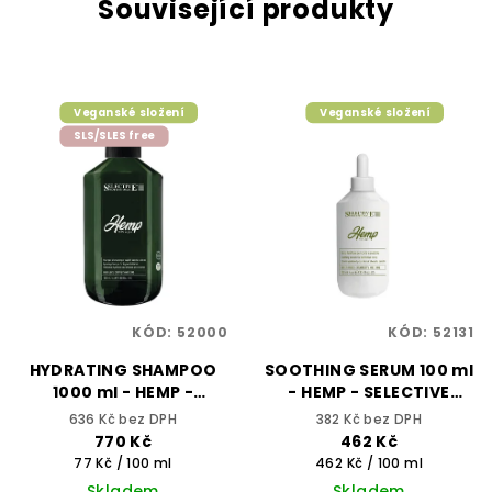
Související produkty
Veganské složení
Veganské složení
SLS/SLES free
KÓD:
52000
KÓD:
52131
HYDRATING SHAMPOO
SOOTHING SERUM 100 ml
1000 ml - HEMP -
- HEMP - SELECTIVE
SELECTIVE
PROFESSIONAL
636 Kč bez DPH
382 Kč bez DPH
PROFESSIONAL
770 Kč
462 Kč
Měrná
Měrná
77 Kč / 100 ml
462 Kč / 100 ml
cena:
cena:
Skladem
Skladem