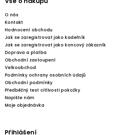
p
Vše o nákupu
a
O nás
t
Kontakt
í
Hodnocení obchodu
Jak se zaregistrovat jako kadeřník
Jak se zaregistrovat jako koncový zákazník
Doprava a platba
Obchodní zastoupení
Velkoobchod
Podmínky ochrany osobních údajů
Obchodní podmínky
Předběžný test citlivosti pokožky
Napište nám
Moje objednávka
Přihlášení