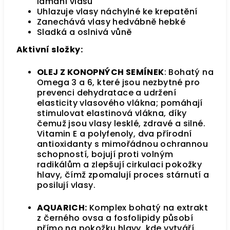
lámání vlasů
Uhlazuje vlasy náchylné ke krepatění
Zanechává vlasy hedvábně hebké
Sladká a oslnivá vůně
Aktivní složky:
OLEJ Z KONOPNÝCH SEMÍNEK
: Bohatý na
Omega 3 a 6, které jsou nezbytné pro
prevenci dehydratace a udržení
elasticity vlasového vlákna; pomáhají
stimulovat elastinová vlákna, díky
čemuž jsou vlasy lesklé, zdravé a silné.
Vitamin E a polyfenoly, dva přírodní
antioxidanty s mimořádnou ochrannou
schopností, bojují proti volným
radikálům a zlepšují cirkulaci pokožky
hlavy, čímž zpomalují proces stárnutí a
posilují vlasy.
AQUARICH:
Komplex bohatý na extrakt
z černého ovsa a fosfolipidy působí
přímo na pokožku hlavy, kde vytváří