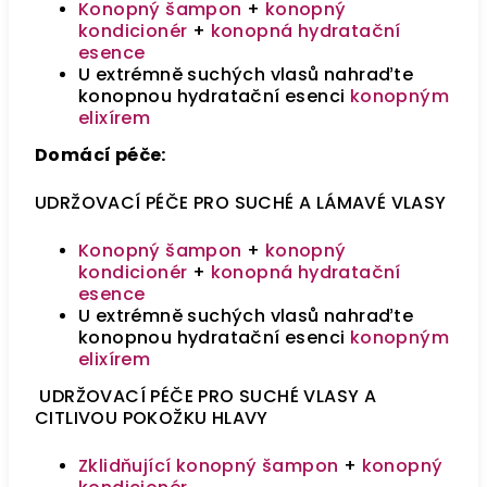
Konopný šampon
+
konopný
kondicionér
+
konopná hydratační
esence
U extrémně suchých vlasů nahraďte
konopnou hydratační esenci
konopným
elixírem
Domácí péče:
UDRŽOVACÍ PÉČE PRO SUCHÉ A LÁMAVÉ VLASY
Konopný šampon
+
konopný
kondicionér
+
konopná hydratační
esence
U extrémně suchých vlasů nahraďte
konopnou hydratační esenci
konopným
elixírem
UDRŽOVACÍ PÉČE PRO SUCHÉ VLASY A
CITLIVOU POKOŽKU HLAVY
Zklidňující konopný šampon
+
konopný