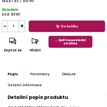
Měrná
184,67 Kč / 100 ml
cena:
Skladem
Kód:
83181
−
+
Do košíku
← Zpět na poslední
stránku
Zeptat se
Hlídat
Popis
Parametry
Diskuze
Ostatní informace
Detailní popis produktu