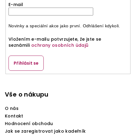
E-mail
Novinky a speciální akce jako první. Odhlášení kdykoli.
Vložením e-mailu potvrzujete, že jste se
seznámili
ochrany osobních údajů
Přihlásit se
Z
á
p
Vše o nákupu
a
O nás
t
Kontakt
í
Hodnocení obchodu
Jak se zaregistrovat jako kadeřník