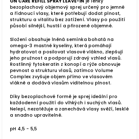
ON CARE REFILL SPRAY LEAVE-IN
je lehký
bezoplachový objemový sprej určený pro jemné
a řídnoucí vlasy, které potřebují dodat plnost,
strukturu a vitalitu bez zatížení. Vlasy po použití
působí silnější, hustší a přirozeně objemné.
Složení obsahuje lněná semínka bohatá na
omega-3 mastné kyseliny, která pomáhají
hydratovat a posilovat vlasové vlákno, zlepšují
jeho pružnost a podporují zdravý vzhled vlasů.
Rostlinný fytokeratin z konopí a rýže obnovuje
pevnost a strukturu vlasů, zatímco Volume
Complex zvyšuje objem přímo ve vlasovém
vlákně a dodává vlasům viditelnou plnost.
Díky bezoplachové formě je sprej ideální pro
každodenní použití do vlhkých i suchých vlasů.
Nelepí, nezatěžuje a zanechává vlasy svěží, lesklé
a snadno upravitelné.
pH 4,5 - 5,5