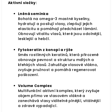
Aktivní složky:
Lněná semínka
Bohatá na omega-3 mastné kyseliny,
hydratují a posilují vlasy, zlepšují jejich
elasticitu a pomáhají předcházet lámání.
Obnovují vitalitu vlasů, které jsou odolnější,
lesklejší a hebčí.
Fytokeratin z konopí a rýže
Směs rostlinných keratinů, která přirozeně
obnovuje pevnost a strukturu mdlých a
křehkých vlasů. Zahušťuje vlasové vlákno,
zvyšuje pružnost a pomáhá regenerovat
poškození.
Volume Complex
Multifunkční aktivní komplex, který zvyšuje
objem přímo ve vlasovém vlákně a
zanechává vlasy viditelně plnější, vitálnější
a zdravě vypadající.