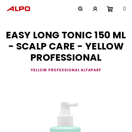
Přejít
na
obsah
Nákupn
Hledat
Přihlášení
EASY LONG TONIC 150 ML
košík
- SCALP CARE - YELLOW
PROFESSIONAL
YELLOW PROFESSIONAL ALFAPARF