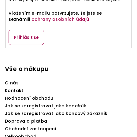
Vložením e-mailu potvrzujete, že jste se
seznámili
ochrany osobních údajů
Přihlásit se
Z
á
p
Vše o nákupu
a
O nás
t
Kontakt
í
Hodnocení obchodu
Jak se zaregistrovat jako kadeřník
Jak se zaregistrovat jako koncový zákazník
Doprava a platba
Obchodní zastoupení
Velkoobchod