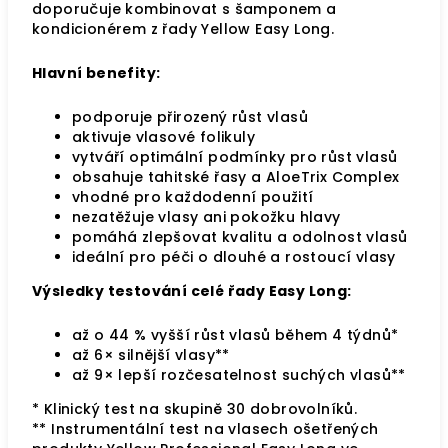
doporučuje kombinovat s šamponem a
kondicionérem z řady Yellow Easy Long.
Hlavní benefity:
podporuje přirozený růst vlasů
aktivuje vlasové folikuly
vytváří optimální podmínky pro růst vlasů
obsahuje tahitské řasy a AloeTrix Complex
vhodné pro každodenní použití
nezatěžuje vlasy ani pokožku hlavy
pomáhá zlepšovat kvalitu a odolnost vlasů
ideální pro péči o dlouhé a rostoucí vlasy
Výsledky testování celé řady Easy Long:
až o 44 % vyšší růst vlasů během 4 týdnů*
až 6× silnější vlasy**
až 9× lepší rozčesatelnost suchých vlasů**
* Klinický test na skupině 30 dobrovolníků.
** Instrumentální test na vlasech ošetřených