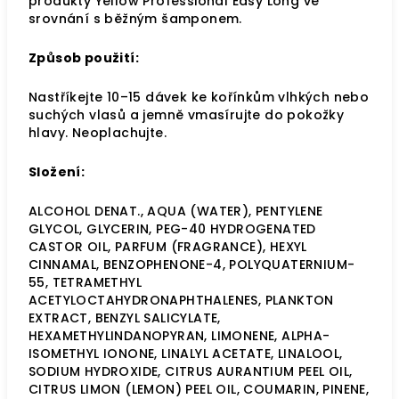
produkty Yellow Professional Easy Long ve
srovnání s běžným šamponem.
Způsob použití:
Nastříkejte 10–15 dávek ke kořínkům vlhkých nebo
suchých vlasů a jemně vmasírujte do pokožky
hlavy. Neoplachujte.
Složení:
ALCOHOL DENAT., AQUA (WATER), PENTYLENE
GLYCOL, GLYCERIN, PEG-40 HYDROGENATED
CASTOR OIL, PARFUM (FRAGRANCE), HEXYL
CINNAMAL, BENZOPHENONE-4, POLYQUATERNIUM-
55, TETRAMETHYL
ACETYLOCTAHYDRONAPHTHALENES, PLANKTON
EXTRACT, BENZYL SALICYLATE,
HEXAMETHYLINDANOPYRAN, LIMONENE, ALPHA-
ISOMETHYL IONONE, LINALYL ACETATE, LINALOOL,
SODIUM HYDROXIDE, CITRUS AURANTIUM PEEL OIL,
CITRUS LIMON (LEMON) PEEL OIL, COUMARIN, PINENE,