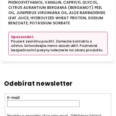
PHENOXYETHANOL, VANILLIN, CAPRYLYL GLYCOL,
CITRUS AURANTIUM BERGAMIA (BERGAMOT) PEEL
OIL, JUNIPERUS VIRGINIANA OIL, ALOE BARBADENSIS
LEAF JUICE, HYDROLYZED WHEAT PROTEIN, SODIUM
BENZOATE, POTASSIUM SORBATE
Upozornění:
Pouze k zevnímu použití. Zamezte kontaktu s
očima. Uchovávejte mimo dosah dětí. Podrobné
bezpečnostní pokyny naleznete na obalu produktu.
Odebírat newsletter
E-mail
Novinky a speciální akce jako první. Odhlášení kdykoli.