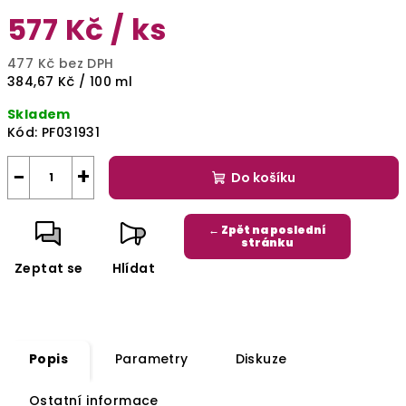
577 Kč
/ ks
477 Kč bez DPH
Měrná
384,67 Kč / 100 ml
cena:
Skladem
Kód:
PF031931
−
+
Do košíku
← Zpět na poslední
stránku
Zeptat se
Hlídat
Popis
Parametry
Diskuze
Ostatní informace