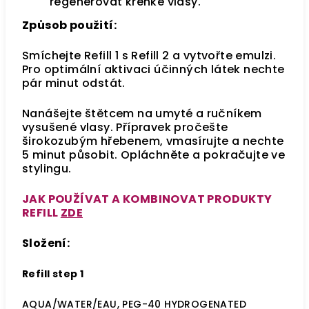
regenerovat křehké vlasy.
Způsob použití:
Smíchejte Refill 1 s Refill 2 a vytvořte emulzi.
Pro optimální aktivaci účinných látek nechte
pár minut odstát.
Nanášejte štětcem na umyté a ručníkem
vysušené vlasy. Přípravek pročešte
širokozubým hřebenem, vmasírujte a nechte
5 minut působit. Opláchněte a pokračujte ve
stylingu.
JAK POUŽÍVAT A KOMBINOVAT PRODUKTY
REFILL
ZDE
Složení:
Refill step 1
AQUA/WATER/EAU, PEG-40 HYDROGENATED