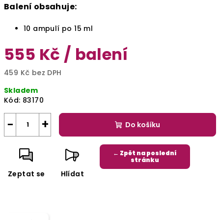
Balení obsahuje:
10 ampulí po 15 ml
555 Kč
/ balení
459 Kč bez DPH
Měrná
Skladem
cena:
Kód:
83170
−
+
Do košíku
← Zpět na poslední
stránku
Zeptat se
Hlídat