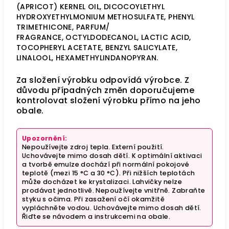
(APRICOT) KERNEL OIL, DICOCOYLETHYL
HYDROXYETHYLMONIUM METHOSULFATE, PHENYL
TRIMETHICONE, PARFUM/
FRAGRANCE, OCTYLDODECANOL, LACTIC ACID,
TOCOPHERYL ACETATE, BENZYL SALICYLATE,
LINALOOL, HEXAMETHYLINDANOPYRAN.
Za složení výrobku odpovídá výrobce. Z
důvodu případných změn doporučujeme
kontrolovat složení výrobku přímo na jeho
obale.
Upozornění:
Nepoužívejte zdroj tepla. Externí použití.
Uchovávejte mimo dosah dětí. K optimální aktivaci
a tvorbě emulze dochází při normální pokojové
teplotě (mezi 15 °C a 30 °C). Při nižších teplotách
může docházet ke krystalizaci. Lahvičky nelze
prodávat jednotlivě. Nepoužívejte vnitřně. Zabraňte
styku s očima. Při zasažení očí okamžitě
vypláchněte vodou. Uchovávejte mimo dosah dětí.
Řiďte se návodem a instrukcemi na obale.