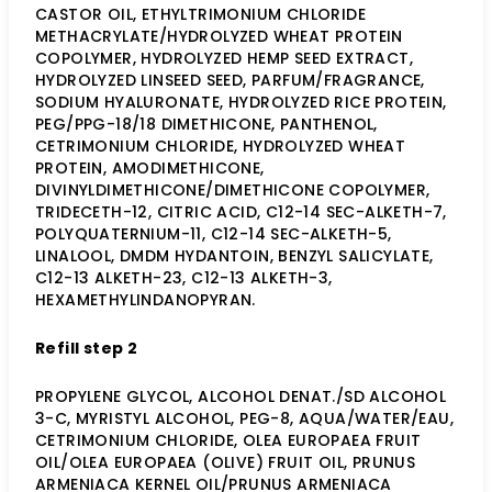
CASTOR OIL, ETHYLTRIMONIUM CHLORIDE
METHACRYLATE/HYDROLYZED WHEAT PROTEIN
COPOLYMER, HYDROLYZED HEMP SEED EXTRACT,
HYDROLYZED LINSEED SEED, PARFUM/FRAGRANCE,
SODIUM HYALURONATE, HYDROLYZED RICE PROTEIN,
PEG/PPG-18/18 DIMETHICONE, PANTHENOL,
CETRIMONIUM CHLORIDE, HYDROLYZED WHEAT
PROTEIN, AMODIMETHICONE,
DIVINYLDIMETHICONE/DIMETHICONE COPOLYMER,
TRIDECETH-12, CITRIC ACID, C12-14 SEC-ALKETH-7,
POLYQUATERNIUM-11, C12-14 SEC-ALKETH-5,
LINALOOL, DMDM HYDANTOIN, BENZYL SALICYLATE,
C12-13 ALKETH-23, C12-13 ALKETH-3,
HEXAMETHYLINDANOPYRAN.
Refill step 2
PROPYLENE GLYCOL, ALCOHOL DENAT./SD ALCOHOL
3-C, MYRISTYL ALCOHOL, PEG-8, AQUA/WATER/EAU,
CETRIMONIUM CHLORIDE, OLEA EUROPAEA FRUIT
OIL/OLEA EUROPAEA (OLIVE) FRUIT OIL, PRUNUS
ARMENIACA KERNEL OIL/PRUNUS ARMENIACA