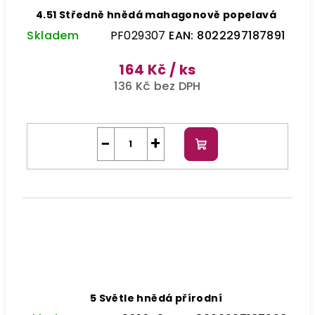
4.51 Středně hnědá mahagonově popelavá
Skladem
PF029307
EAN:
8022297187891
164 Kč
/ ks
136 Kč bez DPH
−
+
Do
košíku
5 Světle hnědá přírodní