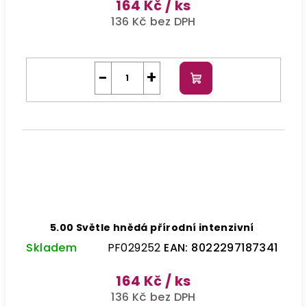
164 Kč
/ ks
136 Kč bez DPH
−
+
Do
košíku
5.00 Světle hnědá přírodní intenzivní
Skladem
PF029252
EAN:
8022297187341
164 Kč
/ ks
136 Kč bez DPH