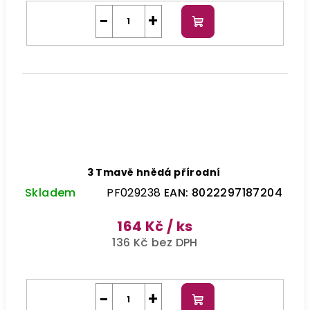
−
+
Do
košíku
3 Tmavě hnědá přírodní
Skladem
PF029238
EAN:
8022297187204
164 Kč
/ ks
136 Kč bez DPH
−
+
Do