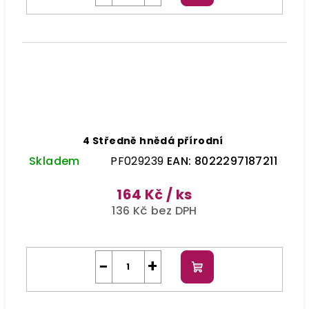
košíku
4 Středně hnědá přírodní
Skladem
PF029239
EAN:
8022297187211
164 Kč
/ ks
136 Kč bez DPH
−
+
Do
košíku