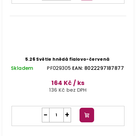
5.26 Světle hnědá fialovo-červená
Skladem
PF029305
EAN:
8022297187877
164 Kč
/ ks
136 Kč bez DPH
−
+
Do
košíku