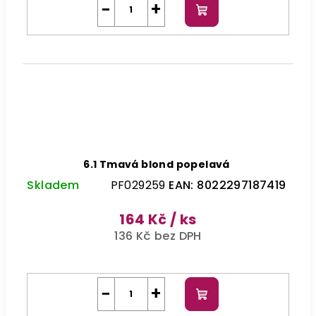
−
+
Do
košíku
6.1 Tmavá blond popelavá
Skladem
PF029259
EAN:
8022297187419
164 Kč
/ ks
136 Kč bez DPH
−
+
Do
košíku