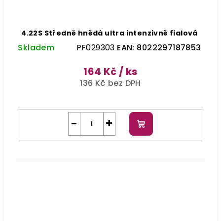
4.22S Středně hnědá ultra intenzivně fialová
Skladem
PF029303
EAN:
8022297187853
164 Kč
/ ks
136 Kč bez DPH
−
+
Do
košíku