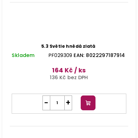
5.3 Světle hnědá zlatá
Skladem
PF029309
EAN:
8022297187914
164 Kč
/ ks
136 Kč bez DPH
−
+
Do
košíku