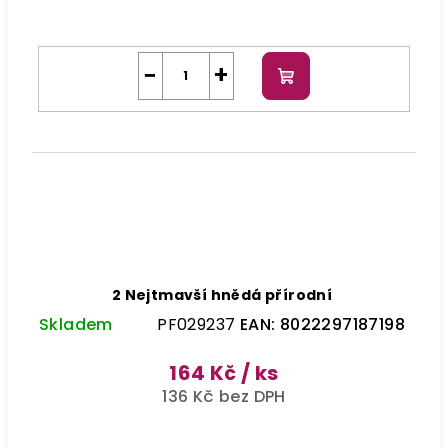
−
+
Do
košíku
2 Nejtmavší hnědá přírodní
Skladem
PF029237
EAN:
8022297187198
164 Kč
/ ks
136 Kč bez DPH