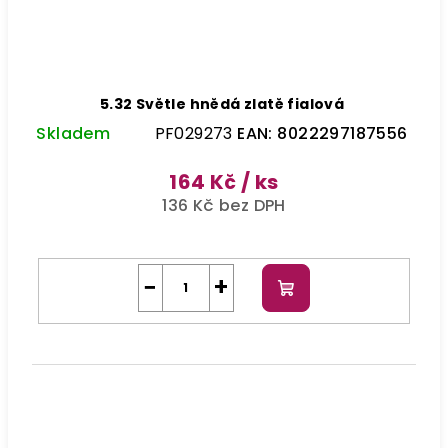
5.32 Světle hnědá zlatě fialová
Skladem
PF029273
EAN:
8022297187556
164 Kč
/ ks
136 Kč bez DPH
−
+
Do
košíku