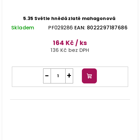
5.35 Světle hnědá zlatě mahagonová
Skladem
PF029286
EAN:
8022297187686
164 Kč
/ ks
136 Kč bez DPH
−
+
Do
košíku