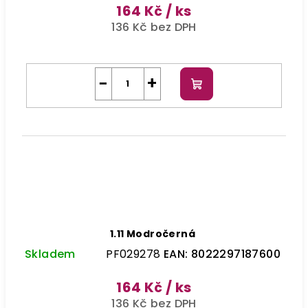
164 Kč
/ ks
136 Kč bez DPH
−
+
Do
košíku
1.11 Modročerná
Skladem
PF029278
EAN:
8022297187600
164 Kč
/ ks
136 Kč bez DPH