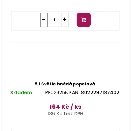
−
+
Do
košíku
5.1 Světle hnědá popelavá
Skladem
PF029258
EAN:
8022297187402
164 Kč
/ ks
136 Kč bez DPH