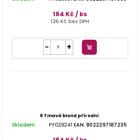
164 Kč
/ ks
136 Kč bez DPH
−
+
Do
košíku
6 Tmavá blond přírodní
Skladem
PF029241
EAN:
8022297187235
164 Kč
/ ks