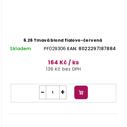
6.26 Tmavá blond fialovo-červená
Skladem
PF029306
EAN:
8022297187884
164 Kč
/ ks
136 Kč bez DPH
−
+
Do
košíku