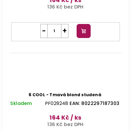
136 Kč bez DPH
−
+
Do
košíku
6 COOL - Tmavá blond studená
Skladem
PF029248
EAN:
8022297187303
164 Kč
/ ks
136 Kč bez DPH