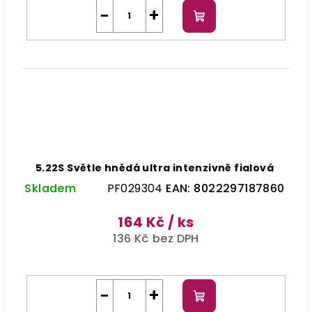
−
+
Do
košíku
5.22S Světle hnědá ultra intenzivně fialová
Skladem
PF029304
EAN:
8022297187860
164 Kč
/ ks
136 Kč bez DPH
−
+
Do
košíku