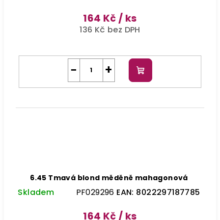
164 Kč
/ ks
136 Kč bez DPH
−
+
Do
košíku
6.45 Tmavá blond měděně mahagonová
Skladem
PF029296
EAN:
8022297187785
164 Kč
/ ks