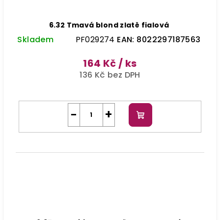
6.32 Tmavá blond zlatě fialová
Skladem
PF029274
EAN:
8022297187563
164 Kč
/ ks
136 Kč bez DPH
−
+
Do
košíku