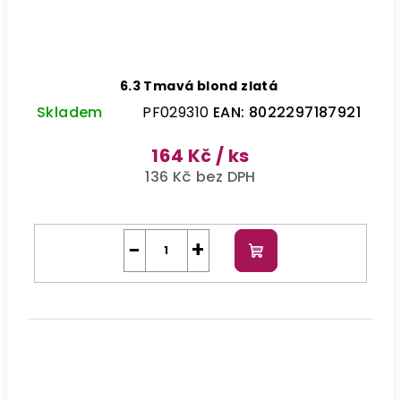
6.3 Tmavá blond zlatá
Skladem
PF029310
EAN:
8022297187921
164 Kč
/ ks
136 Kč bez DPH
−
+
Do
košíku