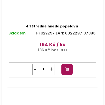
4.1 Středně hnědá popelavá
Skladem
PF029257
EAN:
8022297187396
164 Kč
/ ks
136 Kč bez DPH
−
+
Do
košíku