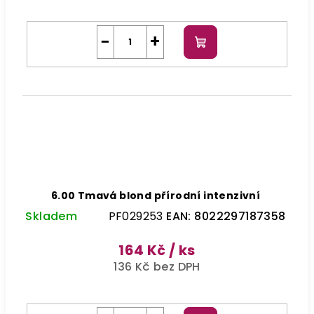
−
+
Do
košíku
6.00 Tmavá blond přírodní intenzivní
Skladem
PF029253
EAN:
8022297187358
164 Kč
/ ks
136 Kč bez DPH