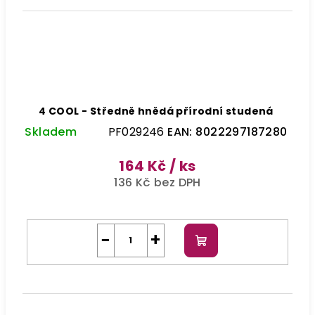
4 COOL - Středně hnědá přírodní studená
Skladem
PF029246
EAN:
8022297187280
164 Kč
/ ks
136 Kč bez DPH
−
+
Do
košíku