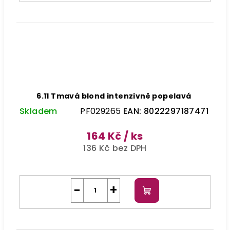
6.11 Tmavá blond intenzivně popelavá
Skladem
PF029265
EAN:
8022297187471
164 Kč
/ ks
136 Kč bez DPH
−
+
Do
košíku