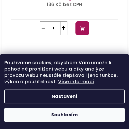
136 Kč bez DPH
−
+
Do
košíku
Používáme cookies, abychom Vám umožnili
pohodlné prohlížení webu a díky analýze
provozu webu neustále zlepšovali jeho funkce,
výkon a použitelnost.
Více informací
6.51 Tmavá blond mahagonově popelavá
Nastavení
Skladem
PF029308
EAN:
8022297187907
164 Kč
/ ks
Souhlasím
136 Kč bez DPH