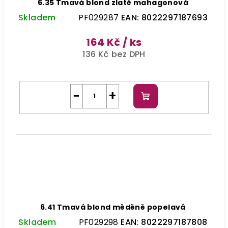
6.35 Tmavá blond zlatě mahagonová
Skladem
PF029287
EAN:
8022297187693
164 Kč
/ ks
136 Kč bez DPH
−
+
Do
košíku
6.41 Tmavá blond měděně popelavá
Skladem
PF029298
EAN:
8022297187808