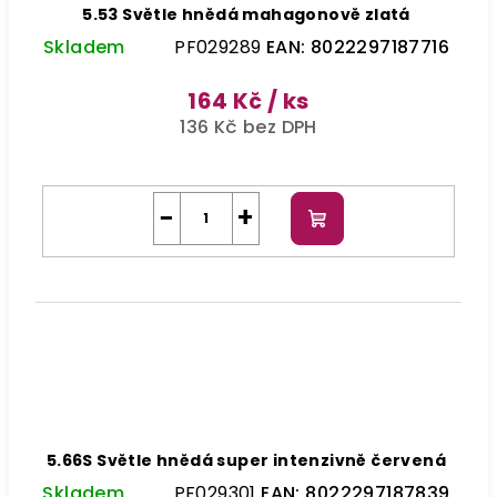
5.53 Světle hnědá mahagonově zlatá
Skladem
PF029289
EAN:
8022297187716
164 Kč
/ ks
136 Kč bez DPH
−
+
Do
košíku
5.66S Světle hnědá super intenzivně červená
Skladem
PF029301
EAN:
8022297187839