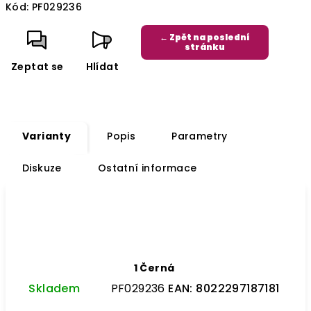
Kód:
PF029236
cena:
← Zpět na poslední
stránku
Zeptat se
Hlídat
Varianty
Popis
Parametry
Diskuze
Ostatní informace
1 Černá
Skladem
PF029236
EAN:
8022297187181