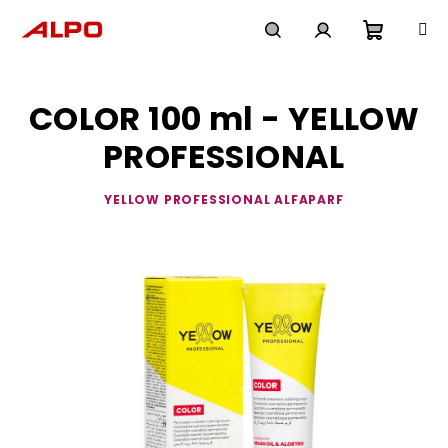
Přejít
na
obsah
Nákupn
Hledat
Přihlášení
COLOR 100 ml - YELLOW
košík
PROFESSIONAL
YELLOW PROFESSIONAL ALFAPARF