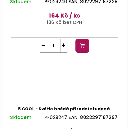
Skladem
PF029240
EAN:
8022297187228
164 Kč
/ ks
136 Kč bez DPH
−
+
Do
košíku
5 COOL - Světle hnědá přírodní studená
Skladem
PF029247
EAN:
8022297187297