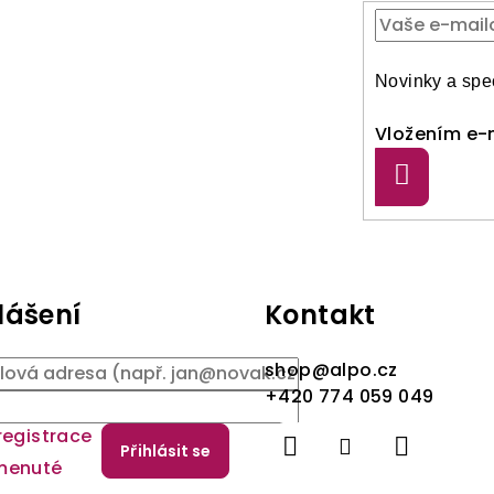
Novinky a spec
Vložením e-m
Přihlásit
se
lášení
Kontakt
shop
@
alpo.cz
+420 774 059 049
registrace
Přihlásit se
menuté