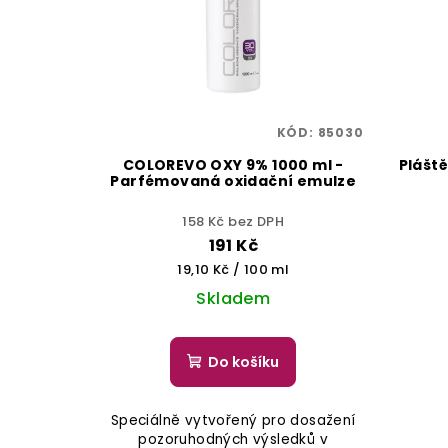
KÓD:
85030
COLOREVO OXY 9% 1000 ml -
Pláště
Parfémovaná oxidační emulze
158 Kč bez DPH
191 Kč
Měrná
19,10 Kč / 100 ml
cena:
Skladem
Do košíku
Speciálně vytvořený pro dosažení
pozoruhodných výsledků v