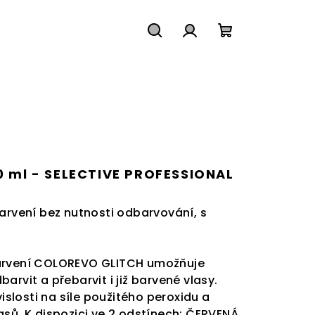
Hledat
Přihlášení
Nákupní
košík
 ml - SELECTIVE PROFESSIONAL
barvení bez nutnosti odbarvování, s
barvení COLOREVO GLITCH umožňuje
arvit a přebarvit i již barvené vlasy.
vislosti na síle použitého peroxidu a
asů.
K dispozici ve 2 odstínech: ČERVENÁ