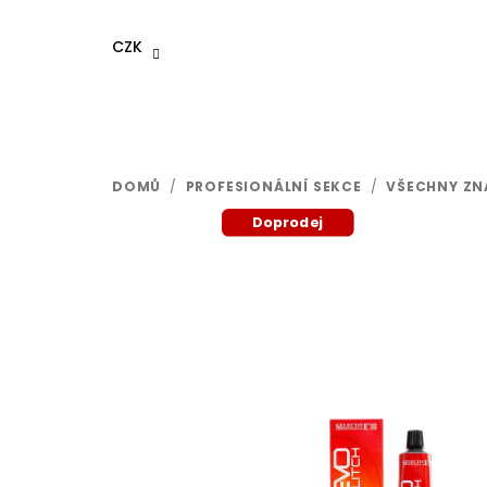
Přejít
na
CZK
obsah
DOMŮ
/
PROFESIONÁLNÍ SEKCE
/
VŠECHNY ZN
Doprodej