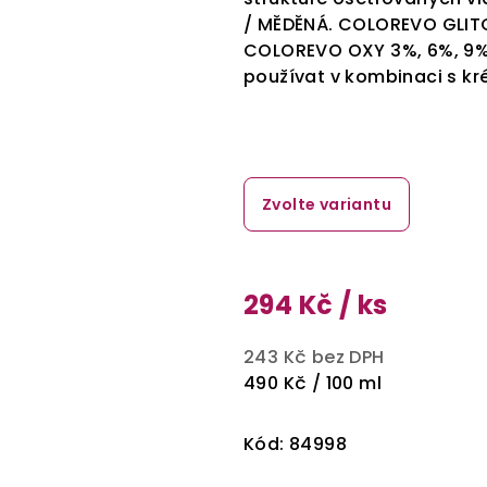
/ MĚDĚNÁ.
COLOREVO GLITC
COLOREVO OXY 3%, 6%, 9
používat v kombinaci s k
Zvolte variantu
294 Kč
/ ks
243 Kč bez DPH
Měrná
490 Kč / 100 ml
cena:
Kód:
84998