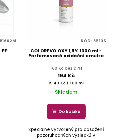
R1662M
KÓD:
85105
 PE
COLOREVO OXY 1,5% 1000 ml -
Parfémovaná oxidační emulze
160 Kč bez DPH
194 Kč
Měrná
19,40 Kč / 100 ml
cena:
Skladem
Do košíku
Speciálně vytvořený pro dosažení
pozoruhodných výsledků v