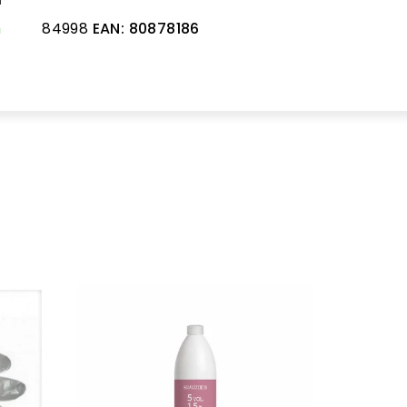
m
84998
EAN:
80878186