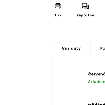
Tisk
Zeptat se
Varianty
Po
Červen
Sklade
Měděn