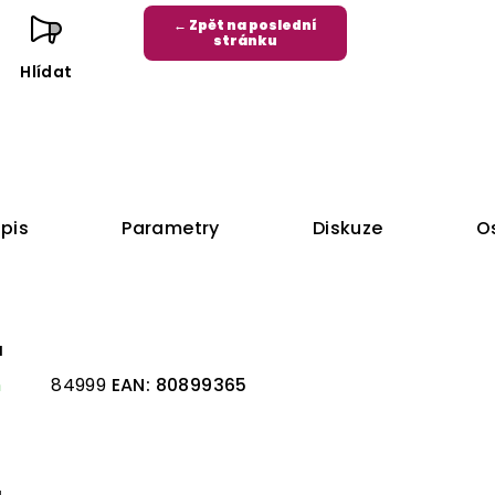
← Zpět na poslední
stránku
Hlídat
pis
Parametry
Diskuze
O
á
m
84999
EAN:
80899365
á