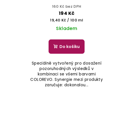
160 Kč bez DPH
194 Kč
Měrná
19,40 Kč / 100 ml
cena:
Skladem
Do košíku
Speciálně vytvořený pro dosažení
pozoruhodných výsledků v
kombinaci se všemi barvami
COLOREVO. Synergie mezi produkty
zaručuje: dokonalou...