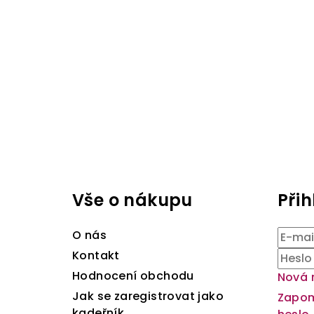
Z
á
Vše o nákupu
Přih
p
a
O nás
t
Kontakt
Hodnocení obchodu
Nová 
í
Jak se zaregistrovat jako
Zapo
kadeřník