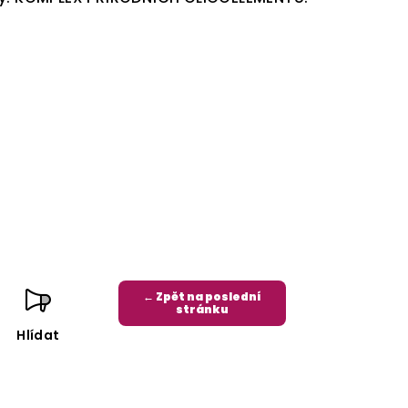
← Zpět na poslední
stránku
Hlídat