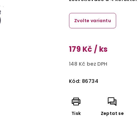
Zvolte variantu
179 Kč
/ ks
148 Kč bez DPH
Měrná
cena:
Kód:
86734
Tisk
Zeptat se