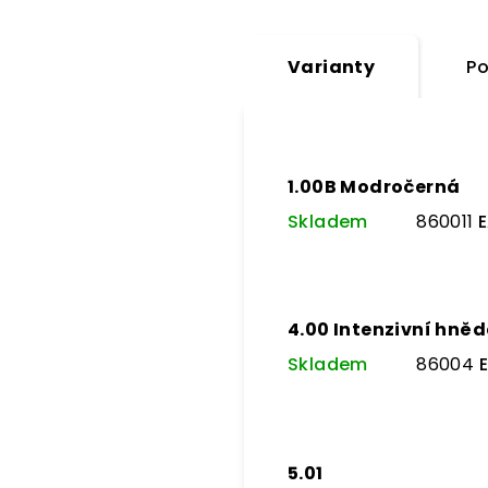
Varianty
Po
1.00B Modročerná
Skladem
860011
E
4.00 Intenzivní hně
Skladem
86004
5.01