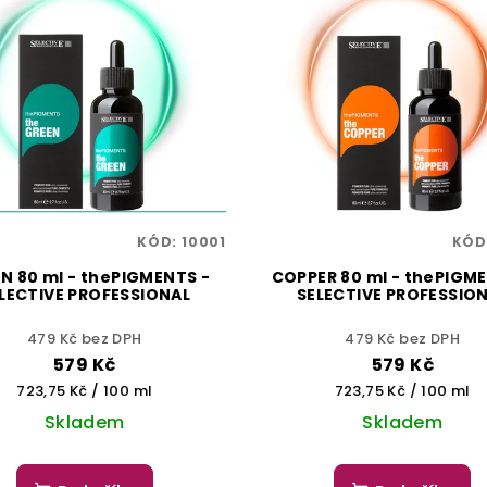
KÓD:
10001
KÓD
N 80 ml - thePIGMENTS -
COPPER 80 ml - thePIGME
LECTIVE PROFESSIONAL
SELECTIVE PROFESSIO
479 Kč bez DPH
479 Kč bez DPH
579 Kč
579 Kč
Měrná
Měrná
723,75 Kč / 100 ml
723,75 Kč / 100 ml
cena:
cena:
Skladem
Skladem