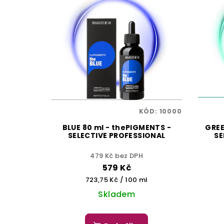
KÓD:
10000
BLUE 80 ml - thePIGMENTS -
GREE
SELECTIVE PROFESSIONAL
SE
479 Kč bez DPH
579 Kč
Měrná
723,75 Kč / 100 ml
cena:
Skladem