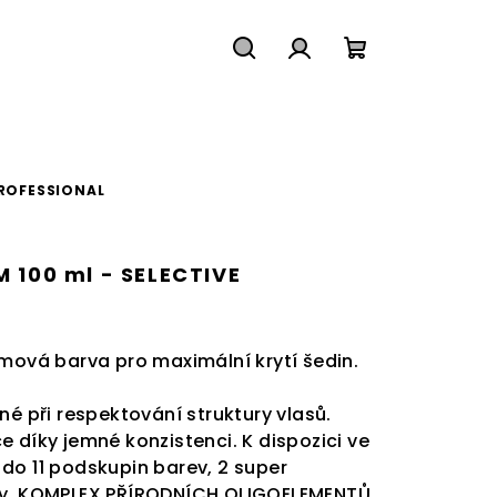
Hledat
Přihlášení
Nákupní
košík
PROFESSIONAL
 100 ml - SELECTIVE
émová barva pro maximální krytí šedin.
né při respektování struktury vlasů.
 díky jemné konzistenci. K dispozici ve
do 11 podskupin barev,
2 super
y.
KOMPLEX PŘÍRODNÍCH OLIGOELEMENTŮ.