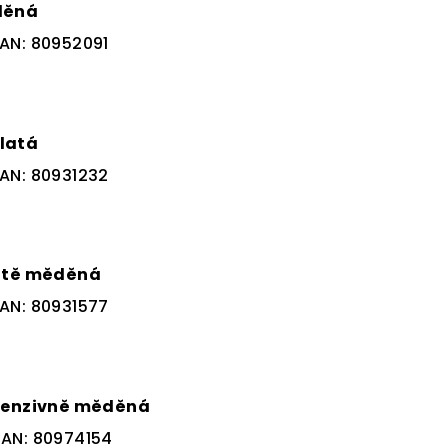
děná
AN:
80952091
latá
AN:
80931232
latě měděná
AN:
80931577
ntenzivně měděná
EAN:
80974154