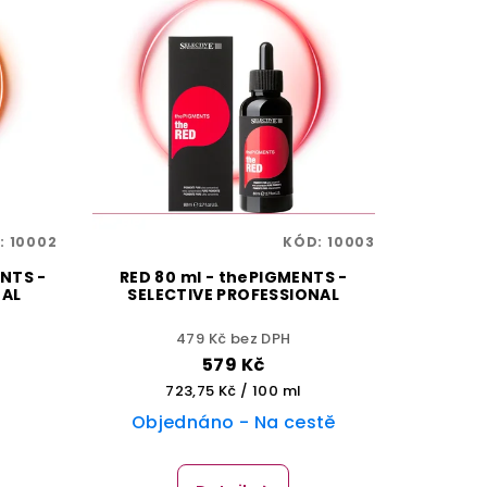
:
10002
KÓD:
10003
NTS -
RED 80 ml - thePIGMENTS -
NAL
SELECTIVE PROFESSIONAL
479 Kč bez DPH
579 Kč
Měrná
723,75 Kč / 100 ml
cena:
Objednáno - Na cestě