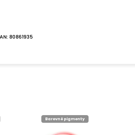
AN:
80861935
Barevné pigmenty