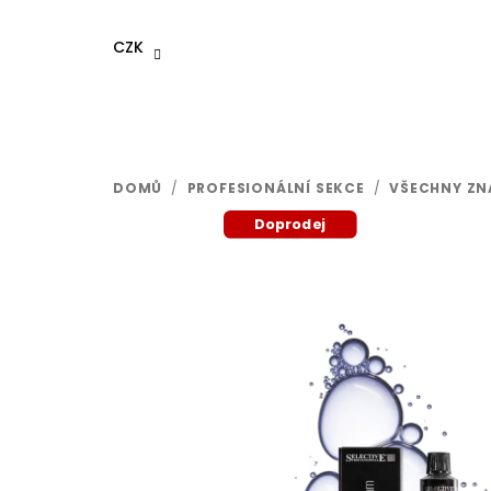
Přejít
na
CZK
obsah
DOMŮ
/
PROFESIONÁLNÍ SEKCE
/
VŠECHNY ZN
Doprodej