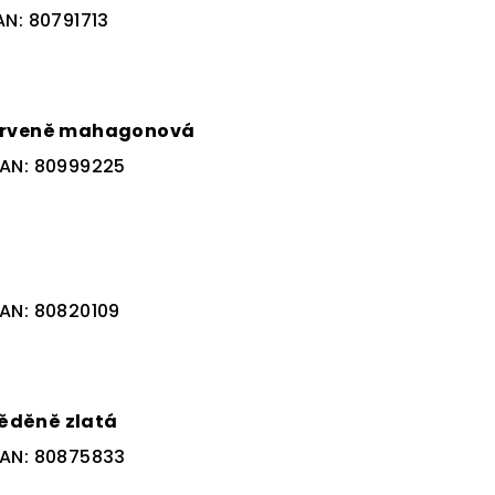
AN:
80791713
červeně mahagonová
AN:
80999225
AN:
80820109
ěděně zlatá
AN:
80875833