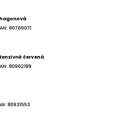
ahagonová
AN:
80769071
tenzivně červená
AN:
80962199
AN:
80931553