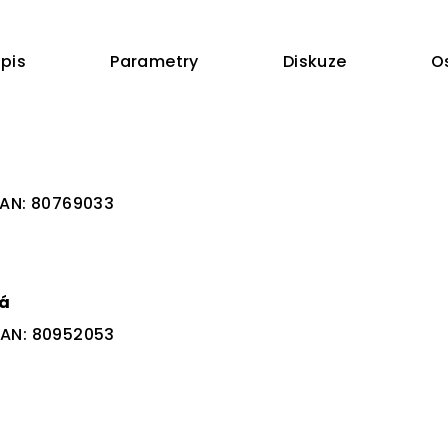
pis
Parametry
Diskuze
O
AN:
80769033
dá
EAN:
80952053