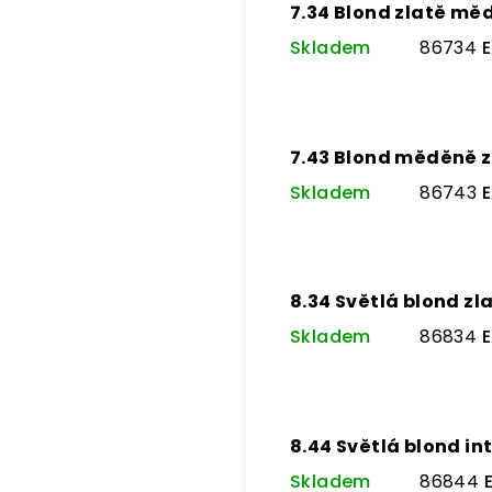
7.34 Blond zlatě mě
Skladem
86734
E
7.43 Blond měděně z
Skladem
86743
E
8.34 Světlá blond z
Skladem
86834
E
8.44 Světlá blond i
Skladem
86844