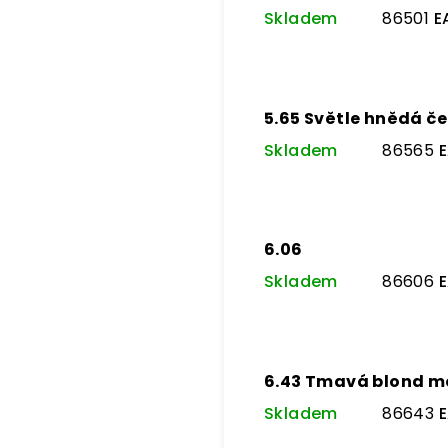
Skladem
86501
E
5.65 Světle hnědá 
Skladem
86565
E
6.06
Skladem
86606
E
6.43 Tmavá blond m
Skladem
86643
E