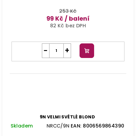
253 Kč
99 Kč
/ balení
82 Kč bez DPH
−
+
Do
košíku
9N VELMI SVĚTLÉ BLOND
Skladem
NRCC/9N
EAN:
8006569864390