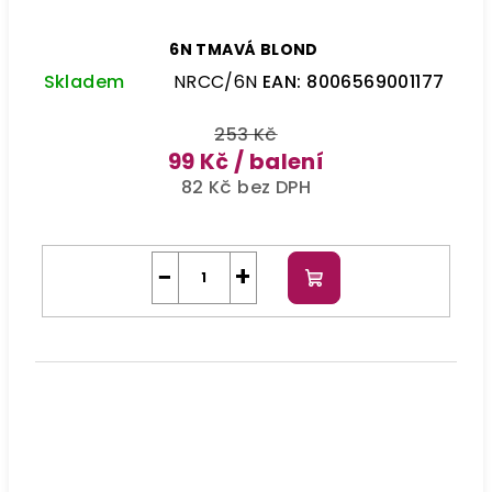
6N TMAVÁ BLOND
Skladem
NRCC/6N
EAN:
8006569001177
253 Kč
99 Kč
/ balení
82 Kč bez DPH
−
+
Do
košíku