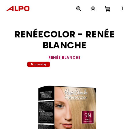
Přejít
na
obsah
Nákupn
Hledat
Přihlášení
RENÉECOLOR - RENÉE
košík
BLANCHE
RENÉE BLANCHE
Doprodej