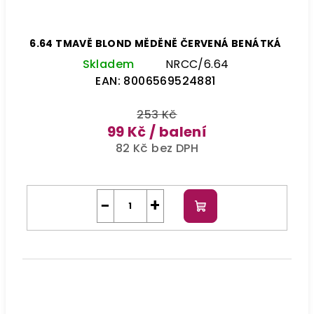
6.64 TMAVĚ BLOND MĚDĚNĚ ČERVENÁ BENÁTKÁ
Skladem
NRCC/6.64
EAN:
8006569524881
253 Kč
99 Kč
/ balení
82 Kč bez DPH
−
+
Do
košíku