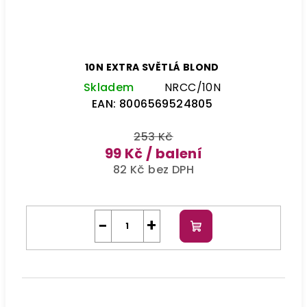
10N EXTRA SVĚTLÁ BLOND
Skladem
NRCC/10N
EAN:
8006569524805
253 Kč
99 Kč
/ balení
82 Kč bez DPH
−
+
Do
košíku