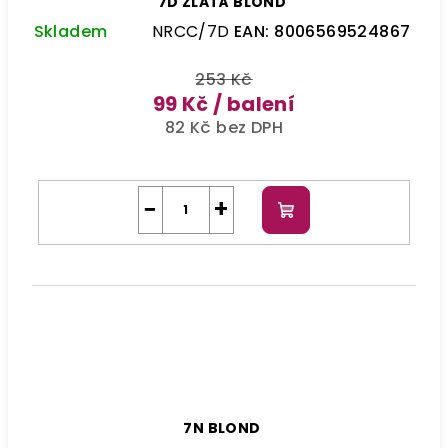
7D ZLATÁ BLOND
Skladem
NRCC/7D
EAN:
8006569524867
253 Kč
99 Kč
/ balení
82 Kč bez DPH
−
+
Do
košíku
7N BLOND