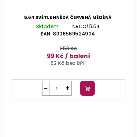
5.64 SVĚTLE HNĚDÁ ČERVENÁ MĚDĚNÁ
Skladem
NRCC/5.64
EAN:
8006569524904
253 Kč
99 Kč
/ balení
82 Kč bez DPH
−
+
Do
košíku