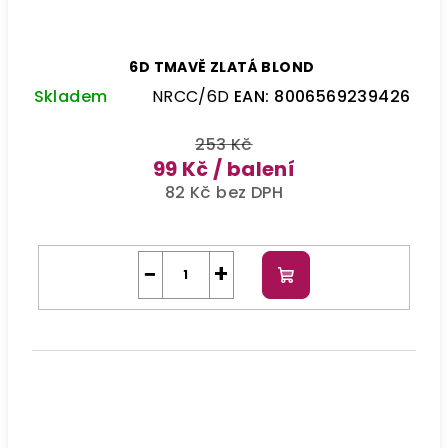
6D TMAVĚ ZLATÁ BLOND
Skladem
NRCC/6D
EAN:
8006569239426
253 Kč
99 Kč
/ balení
82 Kč bez DPH
−
+
Do
košíku