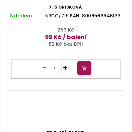
7.15 OŘÍŠKOVÁ
Skladem
NRCC/715
EAN:
8006569946133
253 Kč
99 Kč
/ balení
82 Kč bez DPH
−
+
Do
košíku