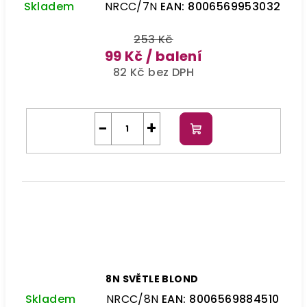
Skladem
NRCC/7N
EAN:
8006569953032
253 Kč
99 Kč
/ balení
82 Kč bez DPH
−
+
Do
košíku
8N SVĚTLE BLOND
Skladem
NRCC/8N
EAN:
8006569884510