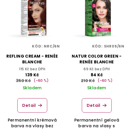
KÓD:
NRC/6N
KÓD:
SHR05/6N
REFLING CREAM - RENÉE
NATUR COLOR GREEN -
BLANCHE
RENÉE BLANCHE
115 Kč bez DPH
69 Kč bez DPH
139 Kč
84 Kč
350 Kč
210 Kč
(–60 %)
(–60 %)
Skladem
Skladem
Detail
Detail
Permanentní krémová
Permanentní gelová
barva na vlasy bez
barva na vlasy s