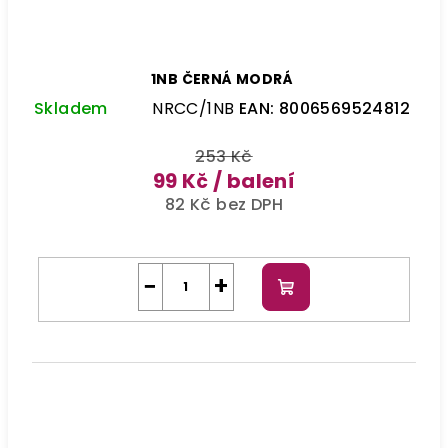
1NB ČERNÁ MODRÁ
Skladem
NRCC/1NB
EAN:
8006569524812
253 Kč
99 Kč
/ balení
82 Kč bez DPH
−
+
Do
košíku