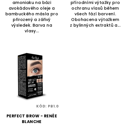
amoniaku na bázi
přírodními výtažky pro
avokádového oleje a
ochranu vlasů během
bambuckého másla pro
všech fází barvení.
přirozený a zářivý
Obohacena výtažkem
výsledek. Barva na
z bylinných extraktů a...
vlasy...
KÓD:
PB1.0
PERFECT BROW - RENÉE
BLANCHE