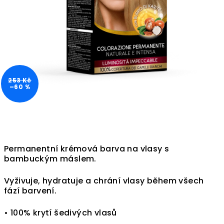
253 Kč
–60 %
Permanentní krémová barva na vlasy s
bambuckým máslem.
Vyživuje, hydratuje a chrání vlasy během všech
fází barvení.
• 100% krytí šedivých vlasů