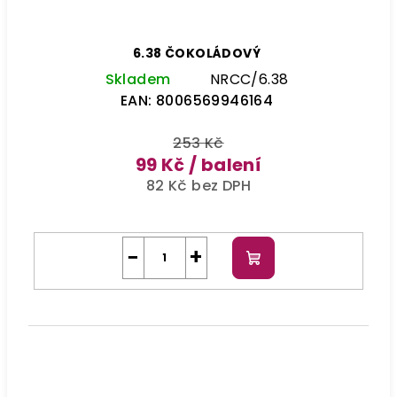
6.38 ČOKOLÁDOVÝ
Skladem
NRCC/6.38
EAN:
8006569946164
253 Kč
99 Kč
/ balení
82 Kč bez DPH
−
+
Do
košíku