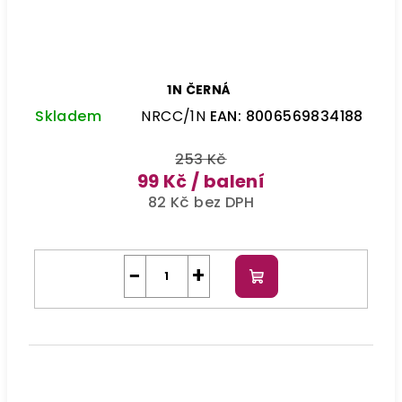
1N ČERNÁ
Skladem
NRCC/1N
EAN:
8006569834188
253 Kč
99 Kč
/ balení
82 Kč bez DPH
−
+
Do
košíku