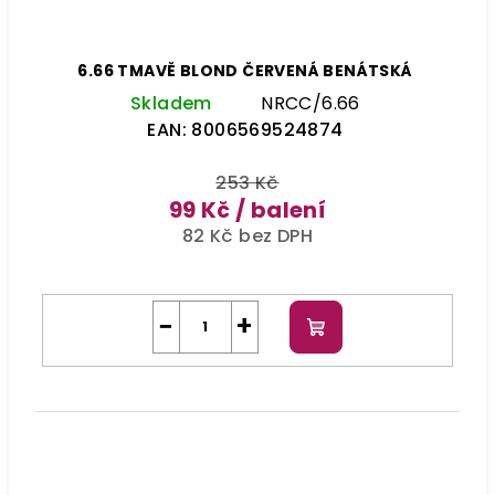
6.66 TMAVĚ BLOND ČERVENÁ BENÁTSKÁ
Skladem
NRCC/6.66
EAN:
8006569524874
253 Kč
99 Kč
/ balení
82 Kč bez DPH
−
+
Do
košíku