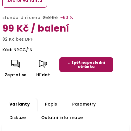
Zvolte variantu
standardní cena:
253 Kč
–60 %
99 Kč
/ balení
82 Kč bez DPH
Měrná
Kód:
NRCC/1N
cena:
← Zpět na poslední
stránku
Zeptat se
Hlídat
Varianty
Popis
Parametry
Diskuze
Ostatní informace