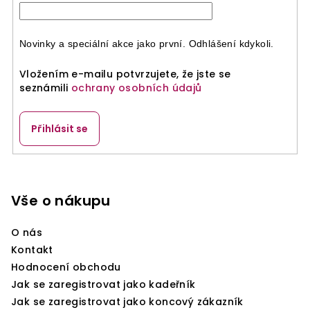
Novinky a speciální akce jako první. Odhlášení kdykoli.
Vložením e-mailu potvrzujete, že jste se
seznámili
ochrany osobních údajů
Přihlásit se
Z
á
p
Vše o nákupu
a
O nás
t
Kontakt
í
Hodnocení obchodu
Jak se zaregistrovat jako kadeřník
Jak se zaregistrovat jako koncový zákazník