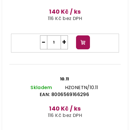
140 Kč
/ ks
116 Kč bez DPH
−
+
Do
košíku
10.11
Skladem
HZONETN/10.11
EAN:
8006569166296
140 Kč
/ ks
116 Kč bez DPH