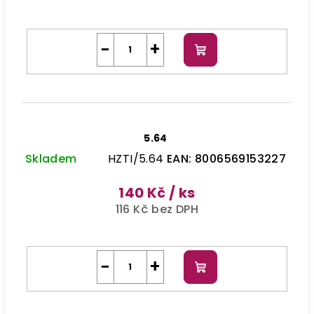
−
+
Do
košíku
5.64
Skladem
HZTI/5.64
EAN:
8006569153227
140 Kč
/ ks
116 Kč bez DPH
−
+
Do
košíku