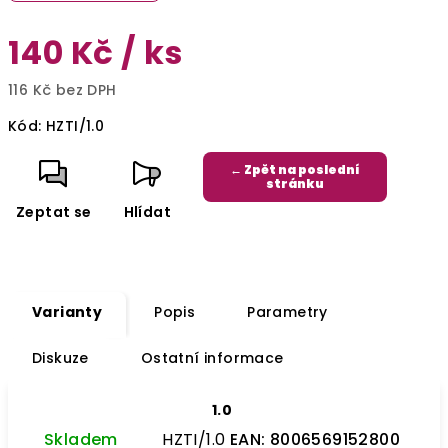
140 Kč
/ ks
116 Kč bez DPH
Měrná
Kód:
HZTI/1.0
cena:
← Zpět na poslední
stránku
Zeptat se
Hlídat
Varianty
Popis
Parametry
Diskuze
Ostatní informace
1.0
Skladem
HZTI/1.0
EAN:
8006569152800