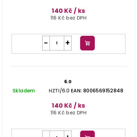
140 Kč
/ ks
116 Kč bez DPH
−
+
Do
košíku
6.0
Skladem
HZTI/6.0
EAN:
8006569152848
140 Kč
/ ks
116 Kč bez DPH