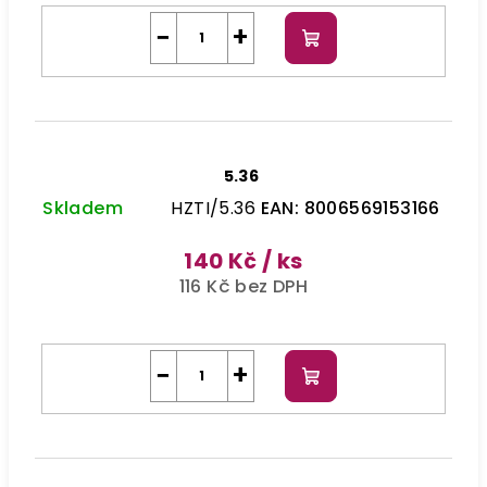
−
+
Do
košíku
5.36
Skladem
HZTI/5.36
EAN:
8006569153166
140 Kč
/ ks
116 Kč bez DPH
−
+
Do
košíku