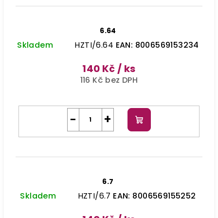
6.64
Skladem
HZTI/6.64
EAN:
8006569153234
140 Kč
/ ks
116 Kč bez DPH
−
+
Do
košíku
6.7
Skladem
HZTI/6.7
EAN:
8006569155252