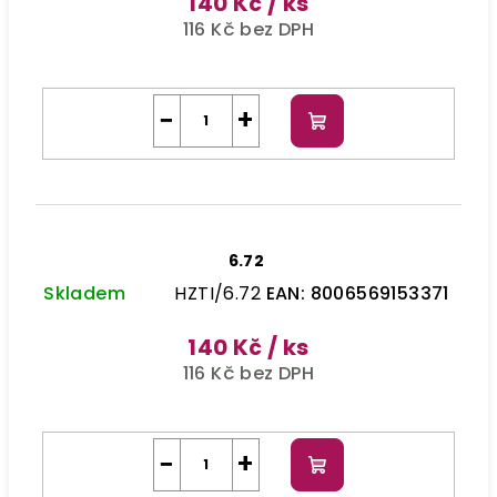
140 Kč
/ ks
116 Kč bez DPH
−
+
Do
košíku
6.72
Skladem
HZTI/6.72
EAN:
8006569153371
140 Kč
/ ks
116 Kč bez DPH
−
+
Do
košíku