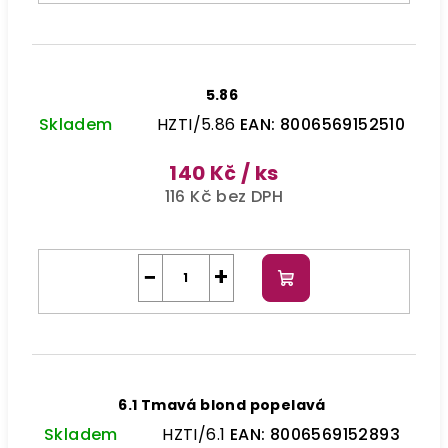
5.86
Skladem
HZTI/5.86
EAN:
8006569152510
140 Kč
/ ks
116 Kč bez DPH
−
+
Do
košíku
6.1 Tmavá blond popelavá
Skladem
HZTI/6.1
EAN:
8006569152893