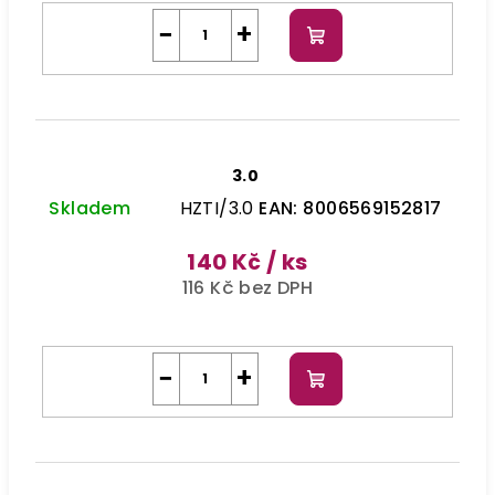
−
+
Do
košíku
3.0
Skladem
HZTI/3.0
EAN:
8006569152817
140 Kč
/ ks
116 Kč bez DPH
−
+
Do
košíku