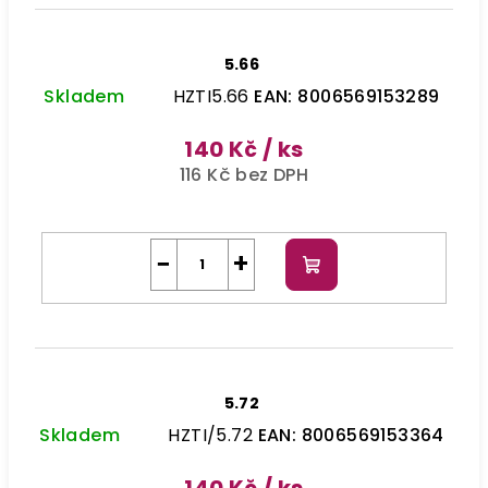
5.66
Skladem
HZTI5.66
EAN:
8006569153289
140 Kč
/ ks
116 Kč bez DPH
−
+
Do
košíku
5.72
Skladem
HZTI/5.72
EAN:
8006569153364
140 Kč
/ ks