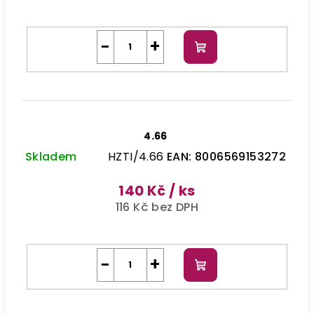
−
+
Do
košíku
4.66
Skladem
HZTI/4.66
EAN:
8006569153272
140 Kč
/ ks
116 Kč bez DPH
−
+
Do
košíku