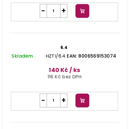
−
+
Do
košíku
6.4
Skladem
HZTI/6.4
EAN:
8006569153074
140 Kč
/ ks
116 Kč bez DPH
−
+
Do
košíku