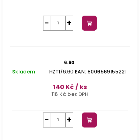
−
+
Do
košíku
6.60
Skladem
HZTI/6.60
EAN:
8006569155221
140 Kč
/ ks
116 Kč bez DPH
−
+
Do
košíku