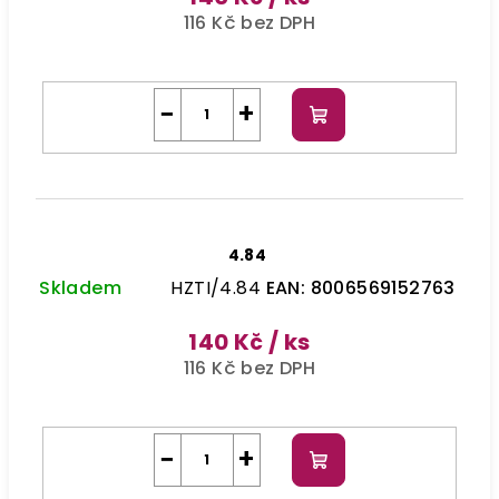
116 Kč bez DPH
−
+
Do
košíku
4.84
Skladem
HZTI/4.84
EAN:
8006569152763
140 Kč
/ ks
116 Kč bez DPH
−
+
Do
košíku