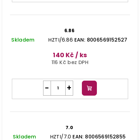
6.86
Skladem
HZTI/6.86
EAN:
8006569152527
140 Kč
/ ks
116 Kč bez DPH
−
+
Do
košíku
7.0
Skladem
HZTI/7.0
EAN:
8006569152855