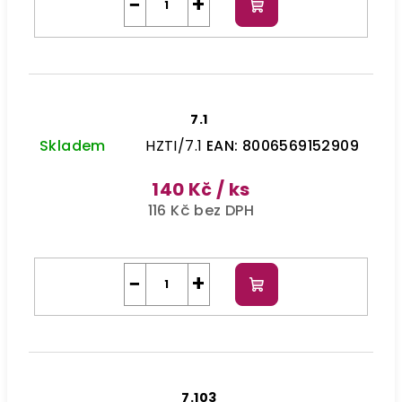
−
+
Do
košíku
7.1
Skladem
HZTI/7.1
EAN:
8006569152909
140 Kč
/ ks
116 Kč bez DPH
−
+
Do
košíku
7.103