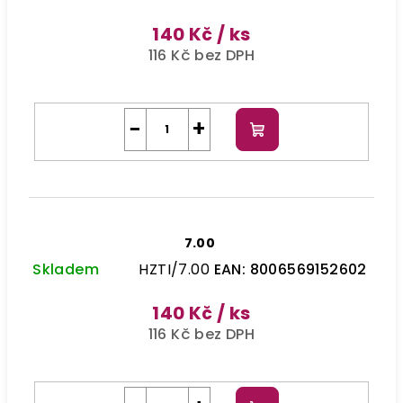
140 Kč
/ ks
116 Kč bez DPH
−
+
Do
košíku
7.00
Skladem
HZTI/7.00
EAN:
8006569152602
140 Kč
/ ks
116 Kč bez DPH