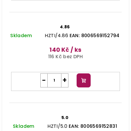
4.86
Skladem
HZTI/4.86
EAN:
8006569152794
140 Kč
/ ks
116 Kč bez DPH
−
+
Do
košíku
5.0
Skladem
HZTI/5.0
EAN:
8006569152831