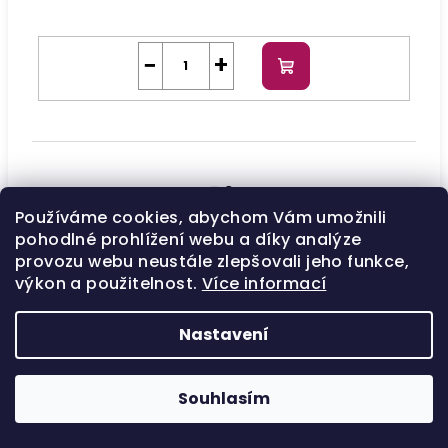
−
+
Do
košíku
7.3
Používáme cookies, abychom Vám umožnili
Skladem
HZTI/7.3
EAN:
8006569152978
pohodlné prohlížení webu a díky analýze
provozu webu neustále zlepšovali jeho funkce,
140 Kč
/ ks
výkon a použitelnost.
Více informací
116 Kč bez DPH
Nastavení
−
+
Do
košíku
Souhlasím