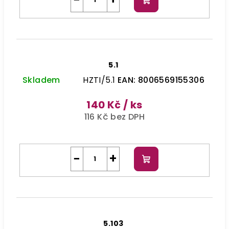
Do
košíku
5.1
Skladem
HZTI/5.1
EAN:
8006569155306
140 Kč
/ ks
116 Kč bez DPH
−
+
Do
košíku
5.103