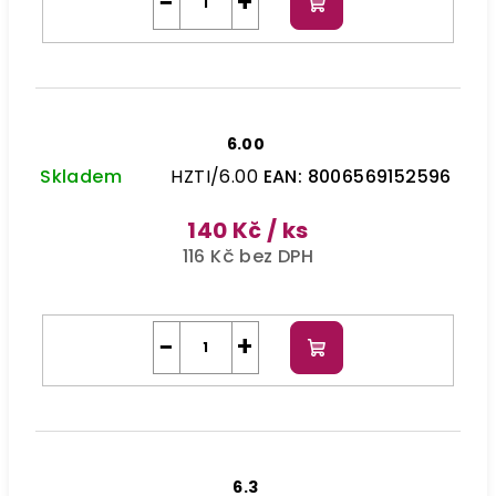
−
+
Do
košíku
6.00
Skladem
HZTI/6.00
EAN:
8006569152596
140 Kč
/ ks
116 Kč bez DPH
−
+
Do
košíku
6.3