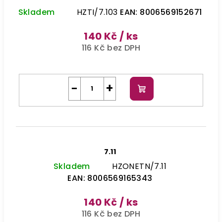
Skladem
HZTI/7.103
EAN:
8006569152671
140 Kč
/ ks
116 Kč bez DPH
−
+
Do
košíku
7.11
Skladem
HZONETN/7.11
EAN:
8006569165343
140 Kč
/ ks
116 Kč bez DPH