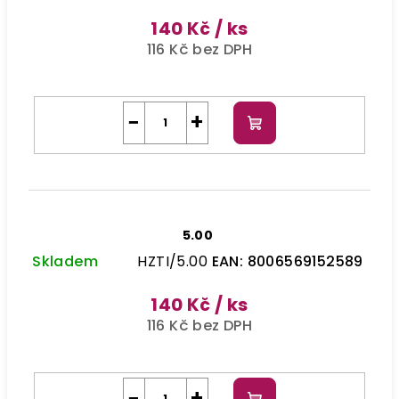
140 Kč
/ ks
116 Kč bez DPH
−
+
Do
košíku
5.00
Skladem
HZTI/5.00
EAN:
8006569152589
140 Kč
/ ks
116 Kč bez DPH
−
+