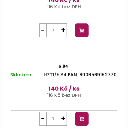
116 Kč bez DPH
−
+
Do
košíku
5.84
Skladem
HZTI/5.84
EAN:
8006569152770
140 Kč
/ ks
116 Kč bez DPH
−
+
Do
košíku