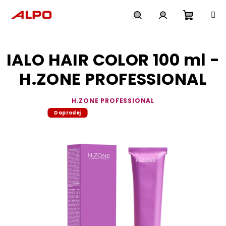
Přejít
na
obsah
Nákupn
Hledat
Přihlášení
IALO HAIR COLOR 100 ml -
košík
H.ZONE PROFESSIONAL
H.ZONE PROFESSIONAL
Doprodej