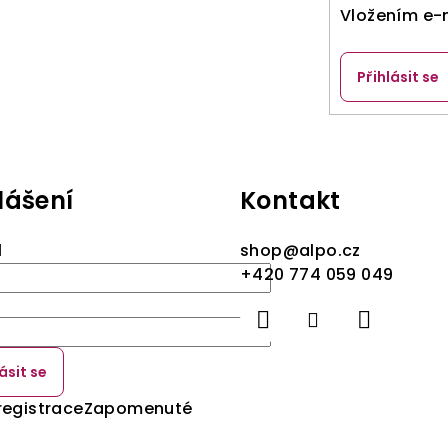
Vložením e-m
Přihlásit se
lášení
Kontakt
l
shop
@
alpo.cz
+420 774 059 049
ásit se
registrace
Zapomenuté