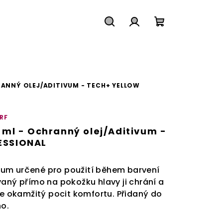
Hledat
Přihlášení
Nákupní
košík
RANNÝ OLEJ/ADITIVUM - TECH+ YELLOW
RF
 ml - Ochranný olej/Aditivum -
ESSIONAL
um určené pro použití během barvení
vaný přímo na pokožku hlavy ji chrání a
je okamžitý pocit komfortu. Přidaný do
no.