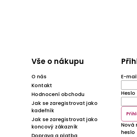
Z
á
Vše o nákupu
Přih
p
a
O nás
E-mai
t
Kontakt
Heslo
Hodnocení obchodu
í
Jak se zaregistrovat jako
kadeřník
Přihl
Jak se zaregistrovat jako
Nová 
koncový zákazník
heslo
Doprava a platba