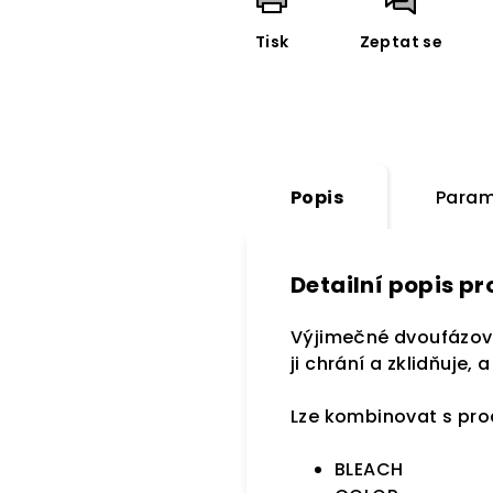
Tisk
Zeptat se
Popis
Param
Detailní popis p
Výjimečné dvoufázové
ji chrání a zklidňuje
Lze kombinovat s pro
BLEACH