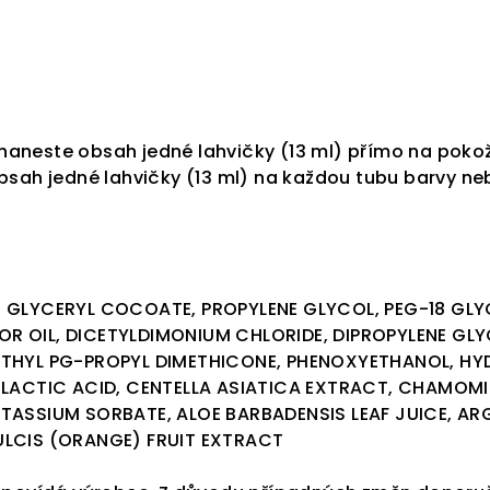
k naneste obsah jedné lahvičky (13 ml) přímo na poko
bsah jedné lahvičky (13 ml) na každou tubu barvy n
 GLYCERYL COCOATE, PROPYLENE GLYCOL, PEG-18 GL
 OIL, DICETYLDIMONIUM CHLORIDE, DIPROPYLENE GLY
THYL PG-PROPYL DIMETHICONE, PHENOXYETHANOL, HY
 LACTIC ACID, CENTELLA ASIATICA EXTRACT, CHAMOMI
TASSIUM SORBATE, ALOE BARBADENSIS LEAF JUICE, ARG
LCIS (ORANGE) FRUIT EXTRACT