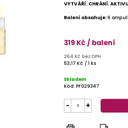
VYTVÁŘÍ. CHRÁNÍ. AKTIVU
Balení obsahuje:
6
ampulí
319 Kč
/ balení
264 Kč bez DPH
Měrná
53,17 Kč / 1 ks
cena:
Skladem
Kód:
PF029347
−
+