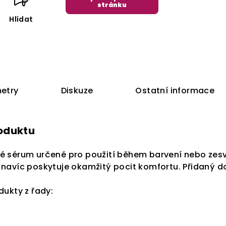
stránku
Hlídat
etry
Diskuze
Ostatní informace
roduktu
 sérum určené pro použití během barvení nebo zesv
, a navíc poskytuje okamžitý pocit komfortu. Přidaný d
dukty z řady: