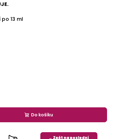
JE.
 po 13 ml
Do košíku
← Zpět na poslední