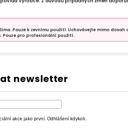
dpovídá výrobce. Z důvodu případných změn doporuč
čima. Pouze k zevnímu použití. Uchovávejte mimo dosah 
. Pouze pro profesionální použití.
at newsletter
iální akce jako první. Odhlášení kdykoli.