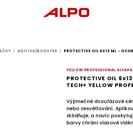
AČKY
/
ADITIVA/BOOSTER
/
PROTECTIVE OIL 6X13 ML - OCH
YELLOW PROFESSIONAL ALFAPA
PROTECTIVE OIL 6x13
TECH+ YELLOW PROF
Výjimečné dvoufázové sér
nebo zesvětlování. Apliko
zklidňuje, a navíc poskytu
barvy chrání vlasové vlák