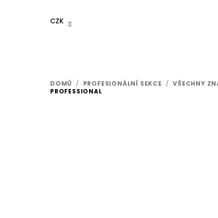
Přejít
na
CZK
obsah
DOMŮ
/
PROFESIONÁLNÍ SEKCE
/
VŠECHNY ZN
PROFESSIONAL