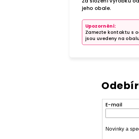
Za složení výrobku o
jeho obale.
Upozornění:
Zamezte kontaktu s o
jsou uvedeny na obalu
Odebír
E-mail
Novinky a spec